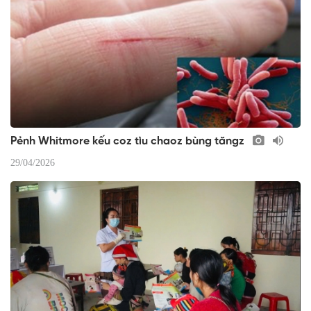
​Pẻnh Whitmore kếu coz tìu chaoz bùng tăngz
29/04/2026