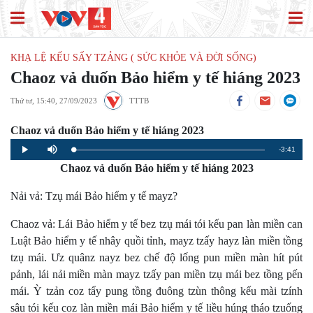
KHẠ LỆ KẾU SẤY TZẢNG ( SỨC KHỎE VÀ ĐỜI SỐNG)
Chaoz vả duốn Bảo hiểm y tế hiáng 2023
Thứ tư, 15:40, 27/09/2023
TTTB
Chaoz vả duốn Bảo hiểm y tế hiáng 2023
Remaining
-3:41
Loaded
:
Progress
:
Play
Mute
0%
0%
Chaoz vả duốn Bảo hiểm y tế hiáng 2023
Time
Nải vả: Tzụ mái Bảo hiểm y tế mayz?
Chaoz vả: Lái Bảo hiểm y tế bez tzụ mái tói kếu pan làn miền can
Luật Bảo hiểm y tế nhây quồi tỉnh, mayz tzấy hayz làn miền tồng
tzụ mái. Ưz quânz nayz bez chế độ lống pun miền màn hít pút
pảnh, lái nải miền màn mayz tzấy pan miền tzụ mái bez tồng pến
mái. Ỳ tzản coz tẩy pung tồng đuông tzùn thông kếu mài tzính
sâu tói kếu coz làn miền mái Bảo hiểm y tế liều húng tháo tzuống