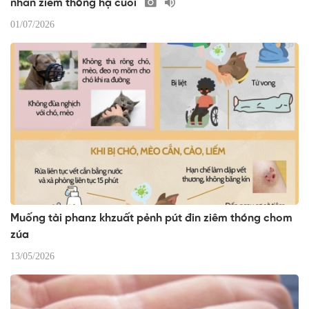
nhản ziêm thóng hạ cuối
01/07/2026
Muống tài phanz khzuất pẻnh pút đin ziêm thóng chom
zúa
13/05/2026