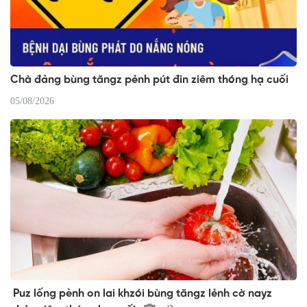
Chà đảng bùng tăngz pẻnh pút đin ziêm thóng hạ cuối
05/08/2026
Puz lống pènh on lai khzói bùng tăngz lẻnh cờ nayz