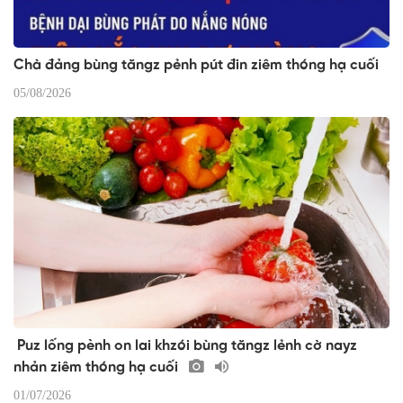
Chà đảng bùng tăngz pẻnh pút đin ziêm thóng hạ cuối
05/08/2026
Puz lống pènh on lai khzói bùng tăngz lẻnh cờ nayz
nhản ziêm thóng hạ cuối
01/07/2026