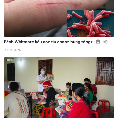
​Pẻnh Whitmore kếu coz tìu chaoz bùng tăngz
29/04/2026