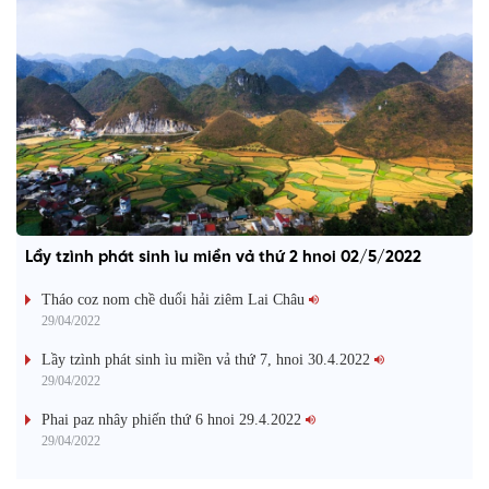
Lầy tzình phát sinh ìu miền vả thứ 2 hnoi 02/5/2022
Tháo coz nom chề duổi hải ziêm Lai Châu
29/04/2022
Lầy tzình phát sinh ìu miền vả thứ 7, hnoi 30.4.2022
29/04/2022
Phai paz nhây phiến thứ 6 hnoi 29.4.2022
29/04/2022