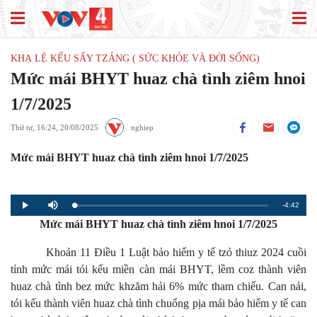
KHẠ LỆ KẾU SẤY TZẢNG ( SỨC KHỎE VÀ ĐỜI SỐNG)
Mức mái BHYT huaz chà tình ziêm hnoi
1/7/2025
Thứ tư, 16:24, 20/08/2025
nghiep
Mức mái BHYT huaz chà tình ziêm hnoi 1/7/2025
Remaining
-4:42
Loaded
:
Progress
:
Play
Mute
0%
0%
Mức mái BHYT huaz chà tình ziêm hnoi 1/7/2025
Time
Khoản 11 Điều 1 Luật bảo hiểm y tế tzỏ thiuz 2024 cuồi
tỉnh mức mái tói kếu miền càn mái BHYT, lềm coz thành viên
huaz chà tình bez mức khzăm hải 6% mức tham chiếu. Can nải,
tói kếu thành viên huaz chà tình chuổng pịa mái bảo hiểm y tế can