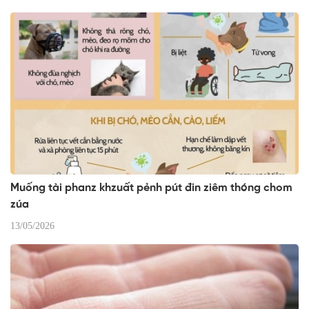
Muống tài phanz khzuất pẻnh pút đin ziêm thóng chom
zúa
13/05/2026