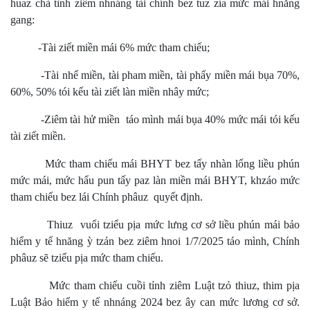
huaz chà tình ziêm nhnáng tài chính bez tuz zỉa mức mái hnăng
gang:
-Tài ziết miền mái 6% mức tham chiếu;
-Tài nhể miền, tài pham miền, tài phấy miền mái bụa 70%,
60%, 50% tói kếu tài ziết làn miền nhây mức;
-Ziêm tài hử miền táo mình mái bụa 40% mức mái tói kếu
tài ziết miền.
Mức tham chiếu mái BHYT bez tấy nhàn lổng liều phún
mức mái, mức hẩu pun tấy paz làn miền mái BHYT, khzáo mức
tham chiếu bez lái Chính phâuz quyết định.
Thiuz vuổi tziểu pịa mức lưng cơ sở liều phún mái bảo
hiểm y tế hnăng ỳ tzản bez ziêm hnoi 1/7/2025 táo mình, Chính
phâuz sẽ tziểu pịa mức tham chiếu.
Mức tham chiếu cuồi tỉnh ziêm Luật tzỏ thiuz, thim pịa
Luật Bảo hiểm y tế nhnáng 2024 bez ây can mức lương cơ sở.