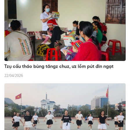
Tzụ cấu tháo bùng tăngz chuz, ưz lồm pút đin ngạt
22/04/2026