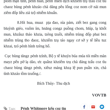
plôm mạn tính, pẻnh hlan, pẻnh miễn dịch khziếm tzụ tzấu coz tìu
chaoz bùng pẻnh khzáo chà đảng pêu lống coz nom cờ nài mun
ziêm đốp liều ziả tzộ nhiễm khuẩn.
8.Hít hua, muaz pịa đao, nìa pảm, ziết bez gang cong
bluỷnh giéo, vuôm ím, hnăng congz puồng chom, hlúp, lạ khốt
mun, khzâuz tháo khzia, tzèng tzuồi, nhiễm trùng đốp phai bez
nhiễm trùng tho đaoz, khziếm tzụ táo ngay cơ sở y tế liều tuz
khzai, tzỏ pẻnh hình tzèng hổ.
Cục bùng tăngz pẻnh tzình, Bộ y tế khuýn búa múa tỏi miền màn
mayz pến pờ lạ dào, ưz quânz khziếm tzụ chà đảng tzấu coz tìu
chaoz bùng tăngz pẻnh, xiêuz mảng khzạ lệ pun puần xin, chà
tình khzáo tồm tzuống./.
Bích Thủy- Thu dịch
VOVTB
Pẻnh Whitmore kếu coz tìu
Tags: