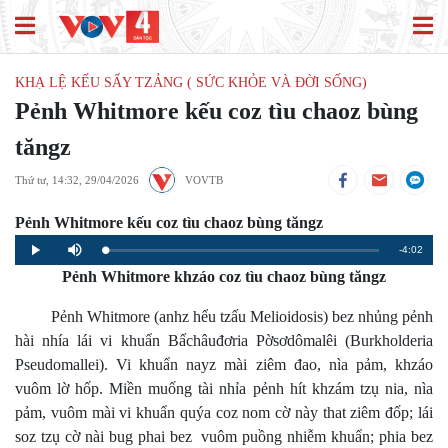
KHẠ LỆ KẾU SẤY TZẢNG ( SỨC KHỎE VÀ ĐỜI SỐNG)
​Pẻnh Whitmore kếu coz tìu chaoz bùng
tăngz
Thứ tư, 14:32, 29/04/2026
VOVTB
Pẻnh Whitmore kếu coz tìu chaoz bùng tăngz
Remaining
-4:02
Loaded
:
Progress
:
Play
Mute
0%
0%
Pẻnh Whitmore khzáo coz tìu chaoz bùng tăngz
Time
Pẻnh Whitmore (anhz hểu tzấu Melioidosis) bez nhủng pẻnh
hài nhía lái vi khuẩn Bấchâuđơria Pờsơdômalêi (Burkholderia
Pseudomallei). Vi khuẩn nayz mài ziêm đao, nìa pảm, khzáo
vuôm lờ hốp. Miền muống tài nhỉa pẻnh hít khzám tzụ nia, nìa
pảm, vuôm mài vi khuẩn quýa coz nom cờ này that ziêm đốp; lái
soz tzụ cờ nài bug phai bez vuôm puồng nhiễm khuẩn; phia bez