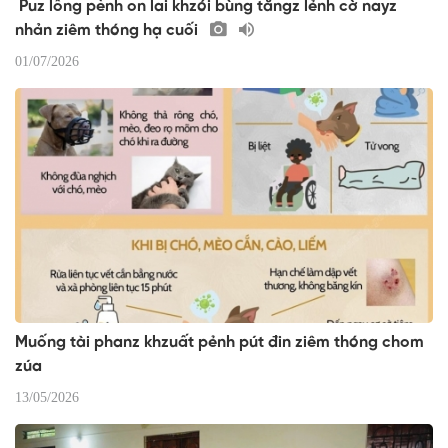
Puz lống pènh on lai khzói bùng tăngz lẻnh cờ nayz
nhản ziêm thóng hạ cuối
01/07/2026
Muống tài phanz khzuất pẻnh pút đin ziêm thóng chom
zúa
13/05/2026