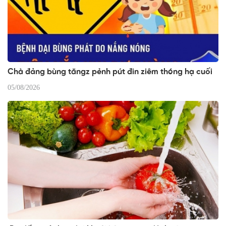
Chà đảng bùng tăngz pẻnh pút đin ziêm thóng hạ cuối
05/08/2026