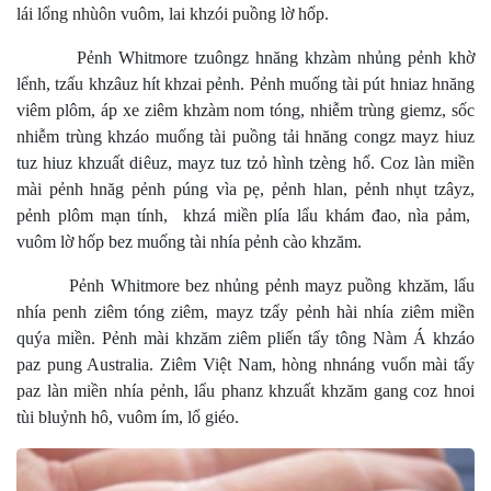
lái lổng nhùôn vuôm, lai khzói puồng lờ hốp.
Pẻnh Whitmore tzuôngz hnăng khzàm nhủng pẻnh khờ
lểnh, tzấu khzâuz hít khzai pẻnh. Pẻnh muống tài pút hniaz hnăng
viêm plôm, áp xe ziêm khzàm nom tóng, nhiễm trùng giemz, sốc
nhiễm trùng khzáo muống tài puồng tải hnăng congz mayz hiuz
tuz hiuz khzuất diêuz, mayz tuz tzỏ hình tzèng hổ. Coz làn miền
mài pẻnh hnăg pẻnh púng vìa pẹ, pẻnh hlan, pẻnh nhụt tzâyz,
pẻnh plôm mạn tính, khzá miền plía lẩu khám đao, nìa pảm,
vuôm lờ hốp bez muống tài nhía pẻnh cào khzăm.
Pẻnh Whitmore bez nhủng pẻnh mayz puồng khzăm, lẩu
nhía penh ziêm tóng ziêm, mayz tzẩy pẻnh hài nhía ziêm miền
quýa miền. Pẻnh mài khzăm ziêm pliến tẩy tông Nàm Á khzáo
paz pung Australia. Ziêm Việt Nam, hòng nhnáng vuổn mài tấy
paz làn miền nhía pẻnh, lẩu phanz khzuất khzăm gang coz hnoi
tùi bluỷnh hô, vuôm ím, lổ giéo.