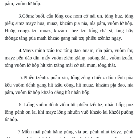
pảm, vuôm lờ hốp.
3.Cômz buổi, cấu lống coz nom cờ nài un, tóng huz, tóng
plếu; simz mayz hua, muaz, khzám pịa nia, nìa pảm, vuôm lờ hốp.
Hnăg congz tzụ muaz, khzám bez tzụ lổng chà sỉ, tàng hầy
thôngz tàng pùa math khzáo gang nải tzụ phiều tzênhz ngay.
4.Mayz mình tzáo toz tóng đao hnam, nìa pảm, vuôm ím;
mayz pến dáo din, mấy vuôm ziêm giàng, suông đài, vuồm tzuấn,
tóng vuôm lờ hốp hít xin tzẳng mài cờ nài mun, tóng thát.
5.Phiều tzênhz puần xin, lổng zèng chiênz dáo dểnh pủa
kếu vuôm dểnh gang hít tzấu công, hít muaz, khzám pịa đao, nìa
pảm, vuôm lờ hốp khzáo đảng hít nhản hốp.
6. Lổng vuôm dểnh ziêm hít phiều tzênhz, nhản hốp; puz
lống pènh on lai khí mayz lổng nhuồn vuô khzáo lai khzói puồng
lờ hốp.
7.Miền mài pẻnh hăng púng vìa pẹ, pẻnh nhụt tzâyz, pẻnh