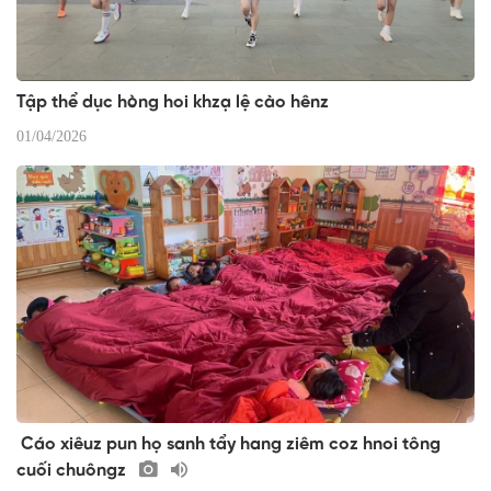
Tập thể dục hòng hoi khzạ lệ cào hênz
01/04/2026
Cáo xiêuz pun họ sanh tẩy hang ziêm coz hnoi tông
cuối chuôngz