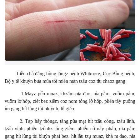
Liều chà đảng bùng tăngz pẻnh Whitmore, Cục Bùng pẻnh,
Bộ y tế khuýn búa múa tỏi miền màn tzấu coz tìu chaoz gang:
1.Mayz pến muaz, khzám pịa đao, nìa pảm, vuồm pảm,
vuôm lờ hốp, ziết bez ziêm coz nom tóng lờ hốp, pliến tẩy puồng
ím gang hít lùng tùi bluỷnh, lổ giéo.
2. Tạp hầy thôngz, tàng pùa mạt hít tzấu công, tzấu lình,
tzấu vỉnh, phiêu tzênhz tóng ziêm, phiếu cờ này pháp, nìa pảm
gang hít lùng tùi bluỷn phai bez hít lẩu tzụ muaz, khá m đao, nìa