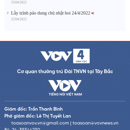
25/04/2022
Lầy tzình páo dung chủ nhật hoi 24/4/2022
22/04/2022
Cơ quan thường trú Đài TNVN tại Tây Bắc
Giám đốc: Trần Thanh Bình
Phó giám đốc: Lê Thị Tuyết Lan
toasoanvov.vn@gmail.com | toasoan@vovnews.vn