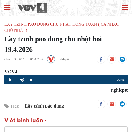
LẦY TZÌNH PÁO DUNG CHỦ NHẬT HÒNG TUẦN ( CA NHẠC
CHỦ NHẬT)
Lầy tzình páo dung chủ nhật hoi
19.4.2026
Chủ nhật, 20:18, 19/04/2026
nghieptt
VOV4
Remaining
-29:41
Loaded
:
Progress
:
Play
Mute
0%
0%
Time
nghieptt
Lầy tzình páo dung
Tags:
Viết bình luận