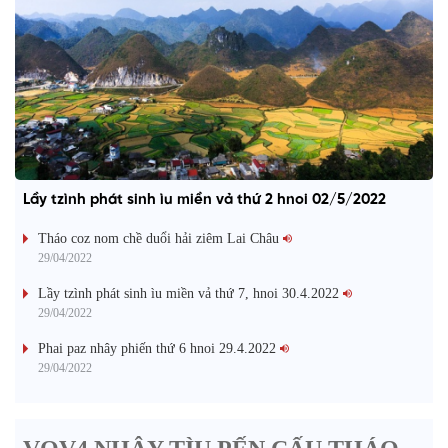
Lầy tzình phát sinh ìu miền vả thứ 2 hnoi 02/5/2022
Tháo coz nom chề duổi hải ziêm Lai Châu
29/04/2022
Lầy tzình phát sinh ìu miền vả thứ 7, hnoi 30.4.2022
29/04/2022
Phai paz nhây phiến thứ 6 hnoi 29.4.2022
29/04/2022