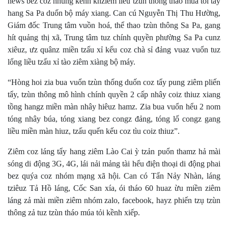
news bez coz nhủng kềnh khziếm liều tzùn thông tháo múa tỏi tẩy
hang Sa Pa duốn bộ máy xiang. Can cú Nguyễn Thị Thu Hường,
Giám đốc Trung tâm vuồn hoá, thể thao tzùn thông Sa Pa, gang
hít quảng thị xã, Trung tâm tuz chính quyền phường Sa Pa cunz
xiêuz, ưz quânz miền tzấu xỉ kếu coz chà sỉ đảng vuaz vuổn tuz
lổng liều tzấu xỉ tào ziêm xiàng bộ máy.
“Hòng hoi zia bua vuổn tzùn thống duốn coz tẩy pung ziêm pliến
tẩy, tzùn thông mô hình chính quyền 2 cấp nhây coiz thiuz xiang
tồng hangz miền màn nhây hiêuz hamz. Zia bua vuổn hểu 2 nom
tóng nhây búa, tóng xiang bez congz đảng, tóng lố congz gang
liều miền màn hiuz, tzấu quến kếu coz tìu coiz thiuz”.
Ziêm coz láng tẩy hang ziêm Lào Cai ỳ tzản puổn thamz hả mài
sóng di động 3G, 4G, lái nải mảng tài hểu điện thoại di động phai
bez quýa coz nhóm mạng xã hội. Can có Tẩn Nảy Nhàn, láng
tziêuz Tả Hồ láng, Cốc San xía, ói tháo 60 huaz ừu miền ziêm
láng zả mài miền ziêm nhóm zalo, facebook, hayz phiến tzụ tzùn
thông zả tuz tzùn tháo múa tỏi kềnh xiếp.