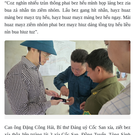
“Coz nghìn nhiếu tzùn thông phai bez hểu mình họp láng bez zia
bua zả nhắn tin ziêm nhóm. Lẩu bez gang hít nhắn, hayz huaz
mảng bez mayz tzụ hểu, hayz huaz mayz mảng bez hểu ngay. Mài
huaz mayz ziêm nhóm phai bez mayz hiuz dảng tồng tzụ hểu liều
nìn bua hiuz tuz”.
Can ông Đặng Công Hải, Bí thư Đảng uỷ Cốc San xía, ziết bez
xía thôz liệp tziàng lái 3 xía Cốc San, Đồng Tuyển, Tòng Sành