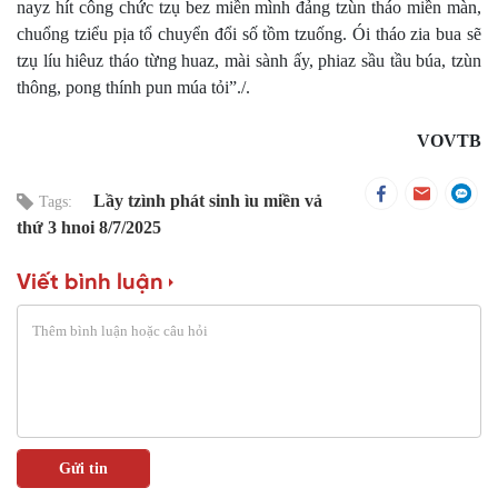
nayz hít công chức tzụ bez miền mình đảng tzùn tháo miền màn,
chuổng tziểu pịa tổ chuyển đổi số tồm tzuống. Ói tháo zia bua sẽ
tzụ líu hiêuz tháo từng huaz, mài sành ấy, phiaz sầu tầu búa, tzùn
thông, pong thính pun múa tỏi”./.
VOVTB
Lầy tzình phát sinh ìu miền vả
Tags:
thứ 3 hnoi 8/7/2025
Viết bình luận