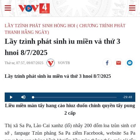
LẦY TZÌNH PHÁT SINH HÒNG HOI ( CHƯƠNG TRÌNH PHÁT
THANH HẰNG NGÀY)
Lầy tzình phát sinh ìu miền vả thứ 3
hnoi 8/7/2025
Thứ tư, 07:57, 09/07/2025
VOVTB
Lầy tzình phát sinh ìu miền vả thứ 3 hnoi 8/7/2025
Remaining
-29:48
Loaded
:
Progress
:
Play
Mute
0%
0%
Liều miền màn tẩy hang cào hiuz duốn chính quyền tẩy pung
Time
2 cấp
Thị xã Sa Pa, Lào Cai xanhz (lố) nhây 200 dổm loa tzùn sinh cơ
sở , fanpage Tzùn pháng Sa Pa ziêm Facebook, website Sa Pa