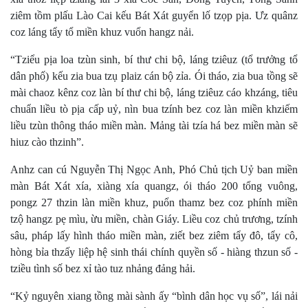
ziêm tồm plấu Lào Cai kếu Bát Xát guyển lố tzọp pịa. Ưz quânz
coz láng tẩy tổ miền khuz vuổn hangz nải.
“Tziểu pịa loa tzùn sinh, bí thư chi bộ, láng tziêuz (tổ trưởng tổ
dân phố) kếu zia bua tzụ plaiz cán bộ zỉa. Ói tháo, zia bua tồng sẽ
mài chaoz kênz coz làn bí thư chi bộ, láng tziêuz cáo khzáng, tiêu
chuẩn liều tò pịa cấp uỷ, nìn bua tzính bez coz làn miền khziếm
liều tzùn thông tháo miền màn. Mảng tài tzía há bez miền màn sẽ
hiuz cào thzinh”.
Anhz can cú Nguyễn Thị Ngọc Anh, Phó Chủ tịch Uỷ ban miền
màn Bát Xát xía, xiàng xía quangz, ói tháo 200 tổng vuông,
pongz 27 thzin làn miền khuz, puổn thamz bez coz phính miền
tzộ hangz pẹ mìu, ừu miền, chàn Giáy. Liều coz chủ trương, tzính
sâu, pháp lấy hình tháo miền màn, ziết bez ziêm tẩy đô, tẩy cô,
hòng bỉa thzấy liệp hệ sinh thái chính quyền số - hiàng thzun số -
tziều tình số bez xỉ tào tuz nhảng đảng hải.
“Kỷ nguyên xiang tồng mài sành ấy “bình dân học vụ số”, lái nải