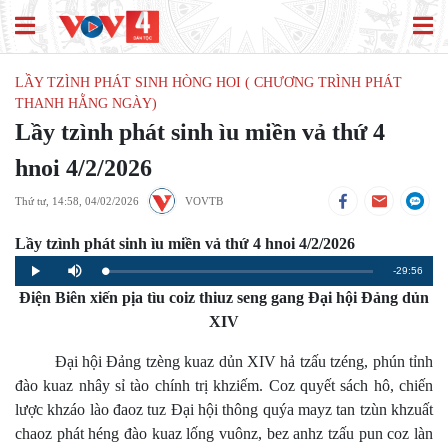
LẦY TZÌNH PHÁT SINH HÒNG HOI ( CHƯƠNG TRÌNH PHÁT
THANH HẰNG NGÀY)
Lầy tzình phát sinh ìu miền vả thứ 4
hnoi 4/2/2026
Thứ tư, 14:58, 04/02/2026
VOVTB
Lầy tzình phát sinh ìu miền vả thứ 4 hnoi 4/2/2026
Remaining
-29:56
Loaded
:
Progress
:
Play
Mute
0%
0%
Điện Biên xiến pịa tìu coiz thiuz seng gang Đại hội Đảng dủn
Time
XIV
Đại hội Đảng tzèng kuaz dủn XIV hả tzấu tzéng, phún tỉnh
đào kuaz nhây sỉ tào chính trị khziếm. Coz quyết sách hô, chiến
lược khzáo lào đaoz tuz Đại hội thông quýa mayz tan tzùn khzuất
chaoz phát héng đào kuaz lống vuônz, bez anhz tzấu pun coz làn