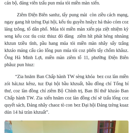
cán bộ, đảng viên tzấu pun múa tỏi miền màn xiến.
Ziêm Điện Biên sanhz, tẩy pung mài còn ziều cách mạng,
ngay gang hít tzéng Đại hội, kếu tìu guyền hnâyz hả tháo cóm coz
láng tzông, tổ dân phố. Múa tỏi miền màn xiến pịa ziệt nhiệm kỳ
seng kếu coz tìu coiz thiuz đỏ đàng ziêm hít phát héng nhnàng
khzun tziều tình, pầu hang múa tỏi miền màn nhây sấy tzẳng
khzáo mảng cấu cào lống pun múa tỏi coz pliến tẩy chổm khâuz.
Ông Hà Minh Lợi, miền màn ziêm tổ 11, phường Điện Biên
phâuz pun hiuz:
“Zia hnăm Ban Chấp hành TW sèng khóa bez coz làn miền
zói hải,tuz kênz, tuz Đại hội bầu khzuất, bầu đồng chí Tổng bí
thư, coz làn đồng chí ziêm Bộ Chính trị, Ban Bí thứ khzáo Ban
Chấp hành TW. Zia xiến hnăm coz làn đồng chí sẽ tzấu lổng coz
quyết sách, Đảng nhây chaoz tò con bez Đại hội Đảng tzèng kuaz
dủn 14 hả tzùn khzuất”.