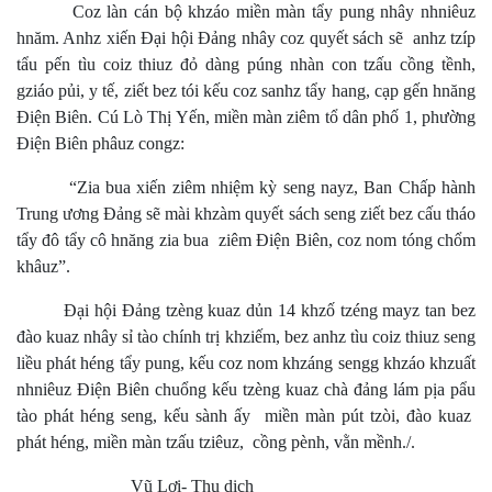
Coz làn cán bộ khzáo miền màn tẩy pung nhây nhniêuz
hnăm. Anhz xiến Đại hội Đảng nhây coz quyết sách sẽ anhz tzíp
tẩu pến tìu coiz thiuz đỏ dàng púng nhàn con tzấu cồng tềnh,
gziáo pủi, y tế, ziết bez tói kếu coz sanhz tẩy hang, cạp gến hnăng
Điện Biên. Cú Lò Thị Yến, miền màn ziêm tổ dân phố 1, phường
Điện Biên phâuz congz:
“Zia bua xiến ziêm nhiệm kỳ seng nayz, Ban Chấp hành
Trung ương Đảng sẽ mài khzàm quyết sách seng ziết bez cấu tháo
tẩy đô tẩy cô hnăng zia bua ziêm Điện Biên, coz nom tóng chổm
khâuz”.
Đại hội Đảng tzèng kuaz dủn 14 khzố tzéng mayz tan bez
đào kuaz nhây sỉ tào chính trị khziếm, bez anhz tìu coiz thiuz seng
liều phát héng tẩy pung, kếu coz nom khzáng sengg khzáo khzuất
nhniêuz Điện Biên chuổng kếu tzèng kuaz chà đảng lám pịa pẩu
tào phát héng seng, kếu sành ấy miền màn pút tzòi, đào kuaz
phát héng, miền màn tzấu tziêuz, cồng pènh, vằn mềnh./.
Vũ Lợi- Thu dịch