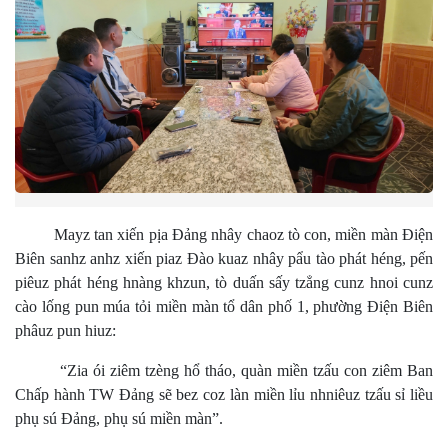
Mayz tan xiến pịa Đảng nhây chaoz tò con, miền màn Điện
Biên sanhz anhz xiến piaz Đào kuaz nhây pẩu tào phát héng, pến
piêuz phát héng hnàng khzun, tò duấn sấy tzẳng cunz hnoi cunz
cào lống pun múa tỏi miền màn tổ dân phố 1, phường Điện Biên
phâuz pun hiuz:
“Zia ói ziêm tzèng hổ tháo, quàn miền tzấu con ziêm Ban
Chấp hành TW Đảng sẽ bez coz làn miền lỉu nhniêuz tzấu sỉ liều
phụ sú Đảng, phụ sú miền màn”.