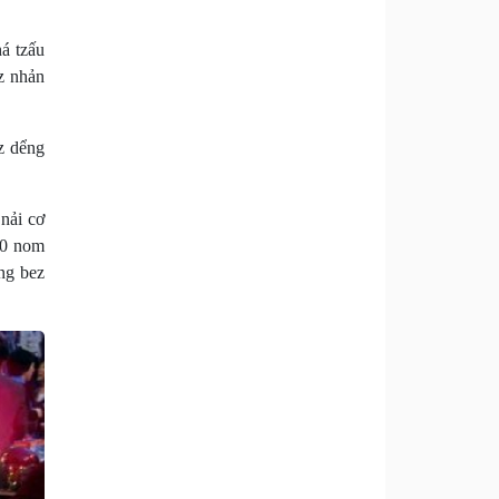
á tzấu
z nhản
z dểng
nải cơ
00 nom
ng bez