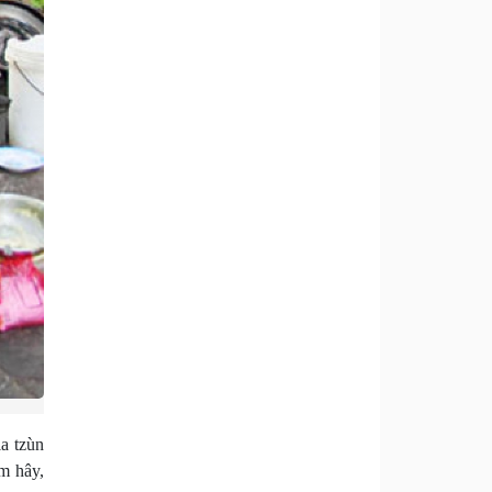
ia tzùn
m hây,