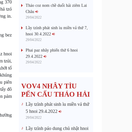
ng 370
Tháo coz nom chề duổi hải ziêm Lai
hả tzó
Châu
èng in.
29/04/2022
Lầy tzình phát sinh ìu miền vả thứ 7,
hnoi 30.4.2022
ng bez
29/04/2022
Phai paz nhây phiến thứ 6 hnoi
z hnoi
29.4.2022
m tzủi,
29/04/2022
khởi tố
n khúng
ều piên
VOV4 NHÂY TÌU
 tẩy đô
PẾN CẤU THÁO HẢI
iền pảm
Lầy tzình phát sinh ìu miền vả thứ
5 hnoi 29.4.2022
phường
29/04/2022
Lầy tzình páo dung chủ nhật hnoi