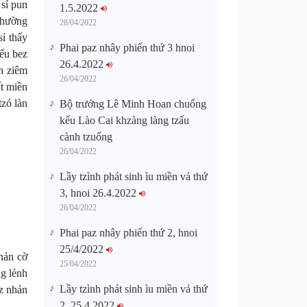
 sỉ pun
1.5.2022
phường
28/04/2022
ỉ thấy
Phai paz nhây phiến thứ 3 hnoi
iểu bez
26.4.2022
in ziêm
26/04/2022
ất miền
tzó làn
Bộ trưởng Lê Minh Hoan chuổng
kếu Lào Cai khzàng làng tzấu
cành tzuống​
26/04/2022
Lầy tzình phát sinh ìu miền vả thứ
3, hnoi 26.4.2022
26/04/2022
Phai paz nhây phiến thứ 2, hnoi
25/4/2022
hản cờ
25/04/2022
ng lẻnh
Lầy tzình phát sinh ìu miền vả thứ
yz nhản
2, 25.4.2022