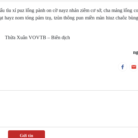
ấu tìu xỉ puz lống pành on cờ nayz nhản ziêm cơ sở, cha mảng lống c
, plạt hayz nom tóng pám tzụ, tzùn thông pun miền màn hiuz chaôz bùn
 – Biên dịch
ng