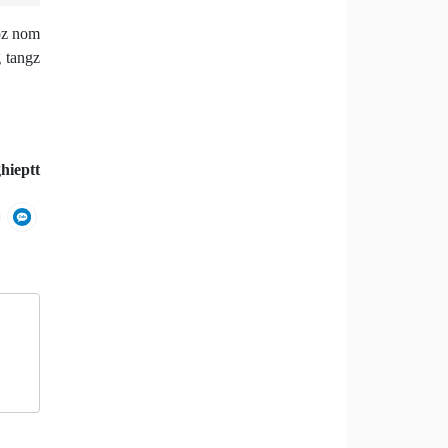
oz nom
g tangz
hieptt