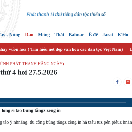
ày - Nùng
Dao
Mông
Thái
Bahnar
Ê đê
Jarai
K'Ho
nhây vuồn hóa ( Tìm hiểu nét đẹp văn hóa các dân tộc Việt Nam)
L
TRÌNH PHÁT THANH HẰNG NGÀY)
thứ 4 hoi 27.5.2026
lống sỉ tào bùng tăngz zèng in
o ỳ nhnáng, tìu công bùng tăngz zèng in hả tzấu tuz pến piêuz hnăn