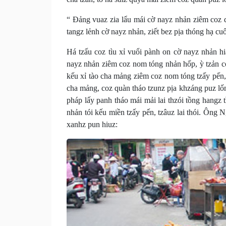
“ Đảng vuaz zia lẩu mái cờ nayz nhản ziêm coz q
tangz lẻnh cờ nayz nhản, ziết bez pịa thóng hạ cu
Há tzấu coz tìu xỉ vuổi pành on cờ nayz nhản 
nayz nhản ziêm coz nom tóng nhản hốp, ỳ tzản c
kếu xỉ tào cha mảng ziêm coz nom tóng tzấy pến,
cha mảng, coz quàn tháo tzunz pịa khzáng puz lố
pháp lấy panh tháo mái mải lai thzói tồng hangz 
nhản tói kếu miền tzấy pến, tzâuz lai thói. Ô
xanhz pun hiuz: