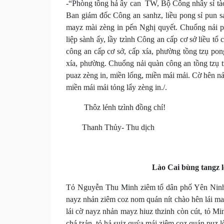
-“Phòng tồng hả ây can TW, Bộ Công nhây sỉ tào 
Ban giám đốc Công an sanhz, liều pong sỉ pun s
mayz mài zèng in pến Nghị quyết. Chuổng nải po
liệp sành ấy, lầy tzình Công an cấp cơ sở liều tổ
công an cấp cơ sở, cấp xía, phường tồng tzụ pon
xía, phường. Chuổng nải quàn công an tồng tzụ t
puaz zèng in, miền lổng, miền mái mải. Cờ hên nải
miền mái mải tỏng lẩy zèng in./.
Thôz lénh tzình đồng chí!
Thanh Thủy- Thu dịch
Lào Cai bùng tangz 
Tỏ Nguyễn Thu Minh ziêm tổ dân phố Yên Ninh 
nayz nhản ziêm coz nom quán nít chào hên lái may
lái cờ nayz nhản mayz hiuz thzinh còn cút, tỏ M
chá tzản, tỏ hả suiz quýa mái ziêm coz quán puz 