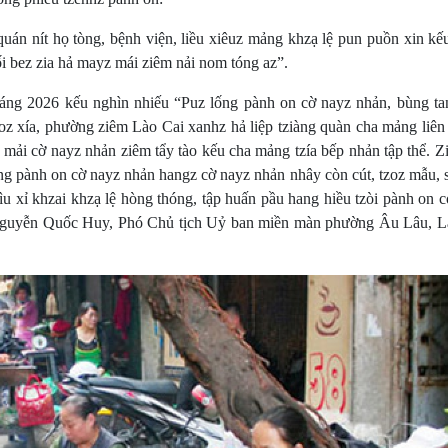
uán nít họ tòng, bệnh viện, liều xiêuz mảng khzạ lệ pun puồn xin kế
ối bez zia hả mayz mái ziêm nải nom tóng az”.
hiáng 2026 kếu nghìn nhiếu “Puz lống pành on cờ nayz nhản, bùng ta
oz xía, phường ziêm Lào Cai xanhz hả liệp tziàng quàn cha mảng liên
 mải cờ nayz nhản ziêm tẩy tào kếu cha mảng tzía bếp nhản tập thể. Z
ng pành on cờ nayz nhản hangz cờ nayz nhản nhây còn cút, tzoz mẫu, 
tìu xỉ khzai khzạ lệ hòng thóng, tập huấn pầu hang hiều tzòi pành on 
ng Nguyễn Quốc Huy, Phó Chủ tịch Uỷ ban miền màn phường Âu Lâu, L