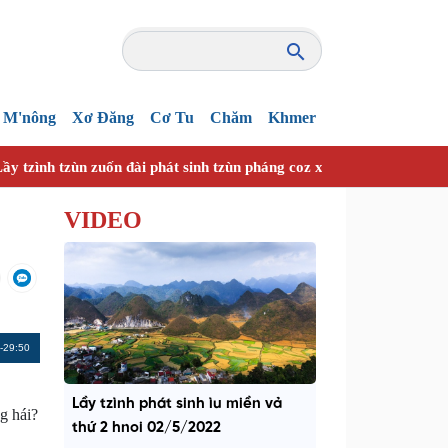
M'nông
Xơ Đăng
Cơ Tu
Chăm
Khmer
ầy tzình tzùn zuốn đài phát sinh tzùn pháng coz xanhz nhây vuồn h
VIDEO
Remaining
-29:50
Time
Lầy tzình phát sinh ìu miền vả
g hái?
thứ 2 hnoi 02/5/2022