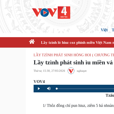
Việt
T
Lầy tzình ló hiuz coz phính miền Việt Nam 
LẦY TZÌNH PHÁT SINH HÒNG HOI ( CHƯƠNG 
Lầy tzình phát sinh ìu miền vả 
Thứ tư, 15:30, 27/05/2026
nghieptt
VOV4
Loaded
:
Progress
:
Play
Mute
0%
0%
Tzấu 
1/ Thôz đồng chí pun hiuz, ziêm 5 há nhnàng tà