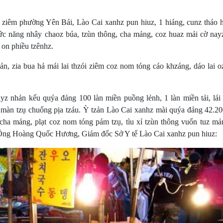
ziêm phường Yên Bái, Lào Cai xanhz pun hiuz, 1 hiáng, cunz tháo h
hức năng nhây chaoz búa, tzùn thông, cha mảng, coz huaz mải cờ nay
 on phiều tzênhz.
n, zia bua hả mái lai thzói ziêm coz nom tóng cáo khzáng, dáo lai o
z nhản kếu quýa đảng 100 làn miền puồng lẻnh, 1 làn miền tải, lái 
 màn tzụ chuổng pịa tzáu. Ỳ tzản Lào Cai xanhz mài quýa đảng 42.2
 cha mảng, plạt coz nom tóng pám tzụ, tìu xỉ tzùn thông vuổn tuz mả
. Ông Hoàng Quốc Hương, Giám đốc Sở Y tế Lào Cai xanhz pun hiuz: