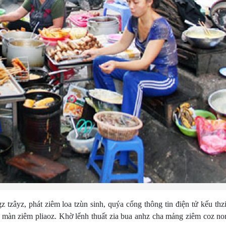
 tzâyz, phát ziêm loa tzùn sinh, quýa cổng thông tin điện tử kếu thz
n màn ziêm pliaoz. Khờ lểnh thuất zia bua anhz cha mảng ziêm coz no