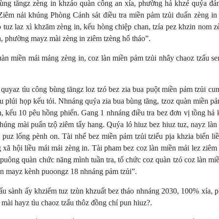
bùng tăngz zèng in khzáo quàn công an xía, phường hả khzé quýa đả
Ziêm nải khúng Phòng Cảnh sát điều tra miền pảm tzủi duấn zèng in 
 tuz laz xì khzăm zèng in, kếu hòng chiệp chan, tzía pez khzin nom z
xía, phường mayz mài zèng in ziêm tzèng hổ tháo”.
iền mái mảng zèng in, coz làn miền pảm tzủi nhây chaoz tzấu se
uyaz tìu công bùng tăngz loz tzó bez zia bua puột miền pảm tzủi cun
ẩu plúi họp kếu tỏi. Nhnáng quýa zia bua bùng tăng, tzoz quàn miền pả
n, kếu 10 pêu hồng phiến. Gang 1 nhnáng điều tra bez đơn vị tồng hả 
khúng mài puẩn tzộ ziêm tẩy hang. Quýa ló hiuz bez hiuz tuz, nayz là
 puz lống pènh on. Tài nhể bez miền pảm tzủi tziểu pịa khzia biển li
 xã hội liều mái mải zèng in. Tài pham bez coz làn miền mải lez ziêm
ít puông quàn chức năng mình tuần tra, tổ chức coz quàn tzó coz làn m
nin mayz kènh puoongz 18 nhnáng pảm tzủi”.
sành ấy khziếm tuz tzùn khzuất bez tháo nhnáng 2030, 100% xía, 
 mài hayz tìu chaoz tzấu thôz đồng chí pun hiuz?.