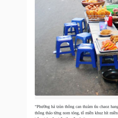
“Phường hả tzùn thông can thzàm tìu chaoz hangz
thông tháo từng nom tóng, tổ miền khuz hít miề