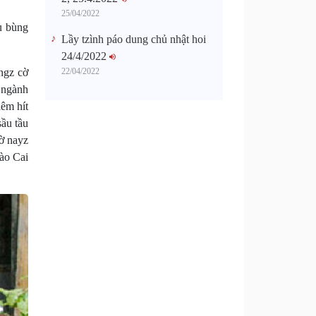
25/04/2022
u bùng
Lầy tzình páo dung chủ nhật hoi
24/4/2022
22/04/2022
ngz cờ
 ngành
iêm hít
sầu tầu
cờ nayz
ào Cai