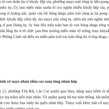
tò con duấn tìu sỉ khzấy liệp xía, phường mayz mài zèng in liều pong
anhz ủy, Ủy ban miền màn sanhz tò coz nghìn nhiểu khzấy liệp xía, 
ng sỉ hnăng nải, quàn cán bộ bùng tăngz pảm tzủi zèng in hả pong s
 chức khzấy liệp ziêm tẩy tào mayz mài zèng in, ziêm nải mài nghìn nh
g sỉ pun Đảng ủy, ủy ban liều kiện toàn ban tò con bùng tăngz zèng 
zấu lống tìu sỉ tổ chức pun tồm tzuống miền màn cố tzổng, hiuz khzu
 Phòng Cảnh sát điều tra miền pảm tzủi tzụ tzấu lống tìu sỉ bùg tăngz, 
lẻnh cờ nayz nhản ziêm coz nom tóng nhản hốp
12, phường Yên Bái, Lào Cai xanhz pun hiuz, đảng nayz kềnh ói n
z tzụ tzâuz kếu tzản nhàn. Ưz quânz gang hít tuz tzùn thông, hài puồ
inh coiz thiuz bua nhây tìu quến nhản hốp. Thiuz vuổi kênz mái cờ na
lống phiều tzênhz pành on: