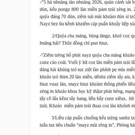
-“5 há nhnàng tào nhnáng 2026, quàn cảnh sát 
dủn, kếu pongz 800 làn miền pảm tzủi zèng in. 
quýa đảng 70 dủn, ziêm nải mài khzàm dủn sỉ tzó
Nayz bez tìu kềnh khziếm cáp puẩn khzấy liệp 
2/Quýa cha mảng, bùng tăngz, khzé coz quàn m
hnăng hái? Thôz đồng chí pun hiuz.
-“Ziêm tzèng hổ phát nayz quýa cha mảng khzáo q
cunz cào coái. Vuổi ỳ hít coz làn miền pảm tzủi l
đảng hải khúng tzó tuz ziệt làn phính pẹ mìu miề
khzáo tzó thim 20 làn miền, dênhz ziêm tẩy aiz, 
hiuz vuaz làn, mayz hiuz khzàm thông phiến liều
zèng in khzáo khoa học kỹ thậut phát héng, mạng
tẩy cô lẩu kênz tẩy hang, liều hẩy cunz xiêuz, h
tzủi. Khzáo miền pảm tzủi đuaz coz làn khzình 
3/Liều cáp puẩn chuổng kếu tzèng sanhz tzấu 
tzấu tuz tiêu chuẩn “mayz mài zèng in”, Phòng hả