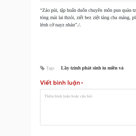
“Záo pủi, tập huấn duốn chuyên môn pun quàn tz
tóng mải lai thzói, ziết bez ziệt tàng cha mảng
lẻnh cờ nayz nhản”./.
Thừa Xuân VOVTB
Lầy tzình phát sinh ìu miền vả
Tags:
Viết bình luận