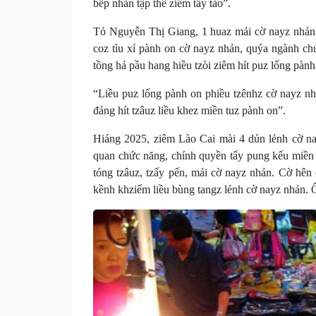
bếp nhản tập thể ziêm tẩy tào”.
Tỏ Nguyễn Thị Giang, 1 huaz mải cờ nayz nhản 
coz tìu xỉ pành on cờ nayz nhản, quýa ngành c
tồng hả pầu hang hiều tzòi ziêm hít puz lống pành
“Liều puz lống pành on phiều tzênhz cờ nayz nhả
đảng hít tzâuz liều khez miền tuz pành on”.
Hiáng 2025, ziêm Lào Cai mài 4 dủn lẻnh cờ nay
quan chức năng, chính quyền tẩy pung kếu miền
tóng tzâuz, tzấy pến, mải cờ nayz nhản. Cờ hên
kềnh khziếm liều bùng tangz lẻnh cờ nayz nhản