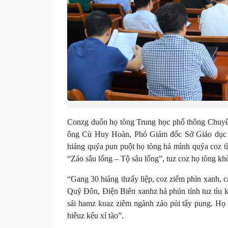
Conzg duốn họ tòng Trung học phổ thông Chuyê
ông Cù Huy Hoàn, Phó Giám đốc Sở Giáo dục kế
hiáng quýa pun puột họ tòng hả mình quýa coz tì
“Záo sâu lống – Tộ sâu lống”, tuz coz họ tòng kh
“Gang 30 hiáng thzấy liệp, coz ziểm phìn xanh,
Quý Đôn, Điện Biên xanhz hả phún tỉnh tuz tìu k
sái hamz kuaz ziêm ngành záo pủi tẩy pung. Họ 
hiêuz kếu xỉ tào”.