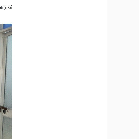
phụ xú