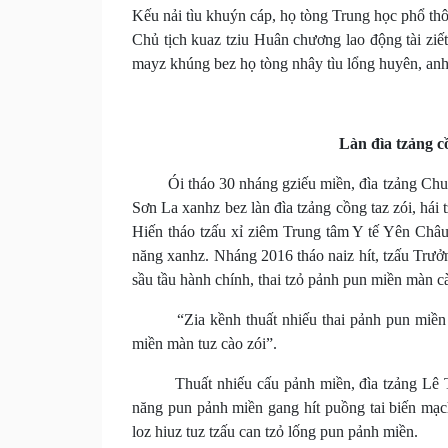
Kếu nải tìu khuýn cáp, họ tòng Trung học phổ th
Chủ tịch kuaz tziu Huân chương lao động tài ziế
mayz khúng bez họ tòng nhây tìu lổng huyên, anh
Làn đìa tzảng c
Ói tháo 30 nháng gziếu miền, đìa tzảng Chuyê
Sơn La xanhz bez làn đìa tzảng cồng taz zói, hái 
Hiến tháo tzấu xỉ ziêm Trung tâm Y tế Yên Châ
năng xanhz. Nháng 2016 tháo naiz hít, tzấu Trưởn
sầu tầu hành chính, thai tzỏ pảnh pun miền màn cà
“Zia kềnh thuất nhiếu thai pảnh pun miền màn
miền màn tuz cào zói”.
Thuất nhiếu cấu pảnh miền, đìa tzảng Lê Thị 
năng pun pảnh miền gang hít puồng tai biến mạch
loz hiuz tuz tzấu can tzỏ lống pun pảnh miền.