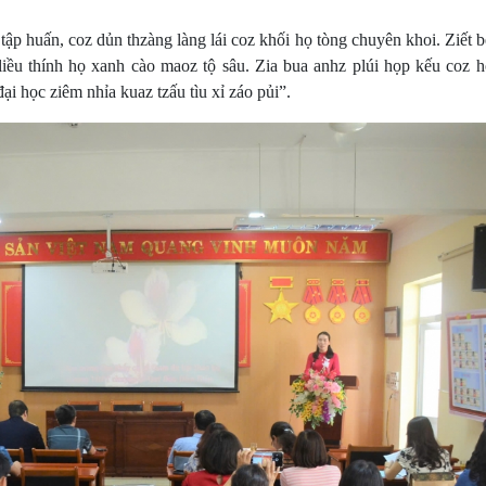
 tập huấn, coz dủn thzàng làng lái coz khối họ tòng chuyên khoi. Ziết 
 liều thính họ xanh cào maoz tộ sâu. Zia bua anhz plúi họp kếu coz 
i học ziêm nhỉa kuaz tzấu tìu xỉ záo pủi”.