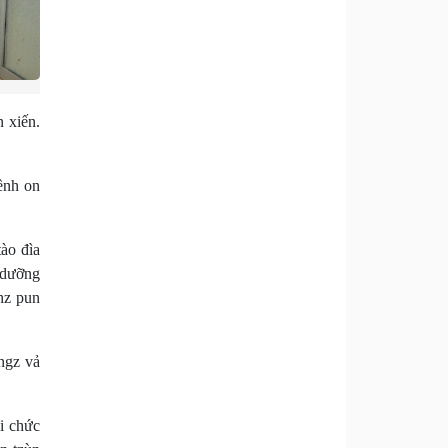
n xiến.
kềnh on
tào đìa
 dưỡng
hz pun
ongz vả
i chức