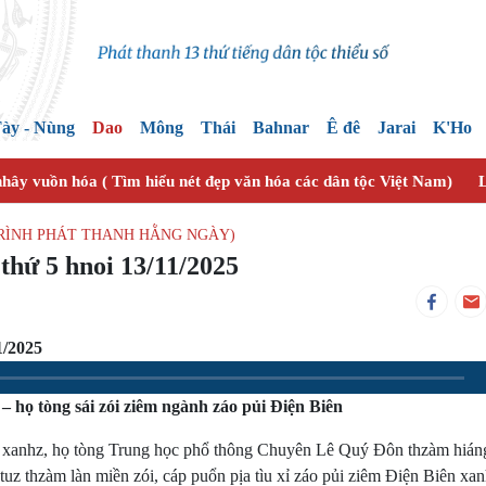
ày - Nùng
Dao
Mông
Thái
Bahnar
Ê đê
Jarai
K'Ho
nhây vuồn hóa ( Tìm hiểu nét đẹp văn hóa các dân tộc Việt Nam)
L
TRÌNH PHÁT THANH HẰNG NGÀY)
 thứ 5 hnoi 13/11/2025
1/2025
 họ tòng sái zói ziêm ngành záo pủi Điện Biên
n xanhz, họ tòng Trung học phổ thông Chuyên Lê Quý Đôn thzàm hián
tuz thzàm làn miền zói, cáp puổn pịa tìu xỉ záo pủi ziêm Điện Biên xan