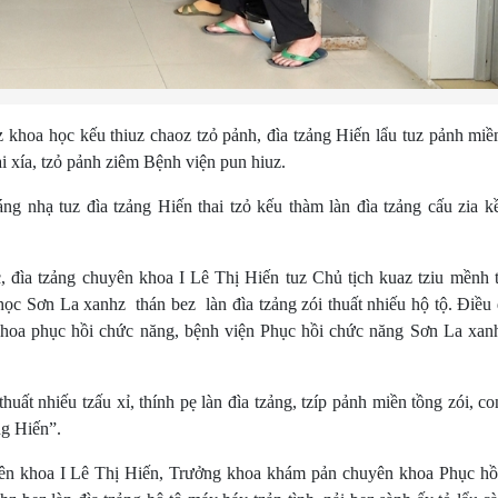
z khoa học kếu thiuz chaoz tzỏ pảnh, đìa tzảng Hiến lẩu tuz pảnh miề
xía, tzỏ pảnh ziêm Bệnh viện pun hiuz.
áng nhạ tuz đìa tzảng Hiến thai tzỏ kếu thàm làn đìa tzảng cấu zia 
c, đìa tzảng chuyên khoa I Lê Thị Hiến tuz Chủ tịch kuaz tziu mềnh 
học Sơn La xanhz thán bez làn đìa tzảng zói thuất nhiếu hộ tộ. Điều
oa phục hồi chức năng, bệnh viện Phục hồi chức năng Sơn La xan
uất nhiếu tzấu xỉ, thính pẹ làn đìa tzảng, tzíp pảnh miền tồng zói, c
ng Hiến”.
uyên khoa I Lê Thị Hiến, Trưởng khoa khám pản chuyên khoa Phục hồ