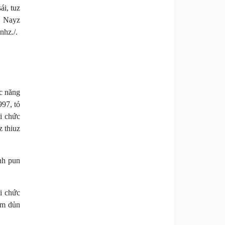
ái, tuz
g. Nayz
nhz./.
c năng
997, tỏ
i chức
z thiuz
nh pun
i chức
àm dủn