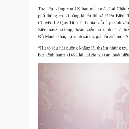
Tuz liệp tziàng can Uỷ ban miền màn Lai Châu 
phổ thông cơ sở năng khiếu thị xã Điện Biên. 
Chuyên Lê Quý Đôn. Cờ nhỉa tzấu lầy tzình záo 
Ziêm nayz họ tòng, thzàm ziểm họ xanh hả sái tuz
Đỗ Mạnh Thái, họ xanh sái tuz giải tài ziết môn 
“Hít tộ sâu hái puồng khâuz lái thzàm nhủng tzụ
bez kềnh hamz xỉ tào, lái nải zia tzụ cào thuất hiê