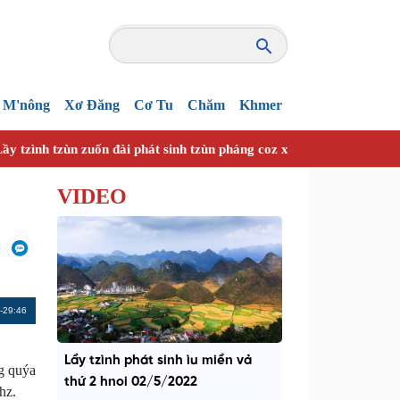
M'nông
Xơ Đăng
Cơ Tu
Chăm
Khmer
ầy tzình tzùn zuốn đài phát sinh tzùn pháng coz xanhz nhây vuồn h
VIDEO
Remaining
-29:46
Time
Lầy tzình phát sinh ìu miền vả
g quýa
thứ 2 hnoi 02/5/2022
hz.