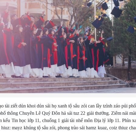
 tài ziết dủn khoi dủn sái họ xanh tộ sâu zói can lầy tzình záo pủi ph
hổ thông Chuyên Lê Quý Đôn hả sái tuz 22 giải thưởng. Ziêm nải mài 
án kếu Tin học lớp 11, chuổng 1 giải tài nhể môn Địa lý lớp 11. Phìn 
 hiuz: mayz khúng tộ sâu zói, phong trào sái hamz kuaz, coiz thiuz ch