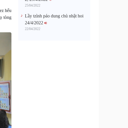
25/04/2022
bez hểu
Lầy tzình páo dung chủ nhật hoi
họ tòng
24/4/2022
22/04/2022