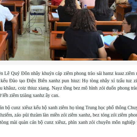
n Lê Quý Đôn nhây khuýn cáp ziêm phong trào sái hamz kuaz ziêm 
u Đào tạo Điện Biên xanhz pun hiuz: Họ tòng nhây xỉ tzấu tuz z
u khâuz, coiz thiuz xiang. Nayz tồng bez mô hình zói duốn phong trà
ờ lểh ziêm tziàng xanhz ây can.
 cán bộ cunz xiêuz kếu hộ xanh ziêm họ tòng Trung học phổ thông Chu
hziếm, záo pủi thzàm làn miền zói ziêm xanhz, bez tóng zói ziêm pho
tòng mài quàn cán bộ cunz xiêuz, phìn xanh zói chuyên môn nghiệp v