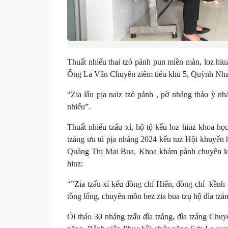
Thuất nhiếu thai tzỏ pảnh pun miền màn, loz hiu
Ông La Văn Chuyên ziêm tiểu khu 5, Quỳnh Nhai 
“Zia lẩu pịa naiz tzỏ pảnh , pờ nháng tháo ỳ nh
nhiếu”.
Thuất nhiếu tzấu xỉ, hộ tộ kếu loz hiuz khoa họ
tzảng ưu tú pịa nháng 2024 kếu tuz Hội khuyến 
Quàng Thị Mai Bua, Khoa khám pảnh chuyên kh
hiuz:
“”Zia tzấu xỉ kếu đồng chí Hiến, đồng chí kềnh th
tồng lống, chuyên môn bez zia bua tzụ hộ đìa tzả
Ói tháo 30 nháng tzấu đìa tzảng, đìa tzảng Ch