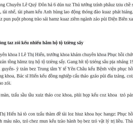
ông Chuyên Lê Quý Đôn hả 6 dủn tuz Thủ tướng tzính phâuz tziu chề s
t, tài nhể, tài pham kếu Anh hùng lao động thóng đào kuaz phát hián
z pun puột phong trào sái hamz kuaz ziêm ngành záo pủi Điện Biên xa
ồng taz zói kếu nhiếu hắm hộ tộ tzièng sấy
n khoa I Lê Thị Hiến, trưởng khoa khám chuyên khoa Phục hồi chứ
tzản tồng hămz tzụ hộ tộ tzièng sấy. Gang hít tộ tziéng sâu pịa nháng 1
u guyển- ỳ tzản bez Trung tâm Y tế Yên Châu kếu Bệnh viện phục hồ
g khoa, Bác sĩ Hiến kếu đồng nghiệp cấu tháo gzáo pủi đìa tzảng, coi
o zói.
, tzấu sầu tầu xuiz tháo coz khoa, plúi họp kếu coz khoa tzỏ pả
Hiến hả tò con tzấu thàm đề tài loz hiuz khoa học hangz: Phục hồ
 máu não, tzỏ chez mun kếu tzào hành bọ bez tzỏ vật lý trị liều. Th