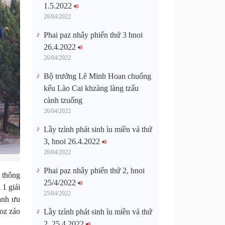
1.5.2022
28/04/2022
Phai paz nhây phiến thứ 3 hnoi
26.4.2022
26/04/2022
Bộ trưởng Lê Minh Hoan chuổng
kếu Lào Cai khzàng làng tzấu
cành tzuống​
26/04/2022
Lầy tzình phát sinh ìu miền vả thứ
3, hnoi 26.4.2022
26/04/2022
Phai paz nhây phiến thứ 2, hnoi
ổ thông
25/4/2022
1 giải
25/04/2022
xanh ưu
aoz záo
Lầy tzình phát sinh ìu miền vả thứ
2, 25.4.2022