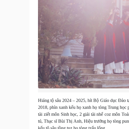
Hiáng tộ sâu 2024 – 2025, hít Bộ Giáo dục Đào tạo
2018, phìn xanh kếu họ xanh họ tòng Trung học p
tài ziết môn Sinh học, 2 giải tài nhể coz môn To
tú, Thạc sĩ Bùi Thị Anh, Hiệu trưởng họ tòng pun
kếu tộ sâu tồng tuz họ tòng tzấu lống.