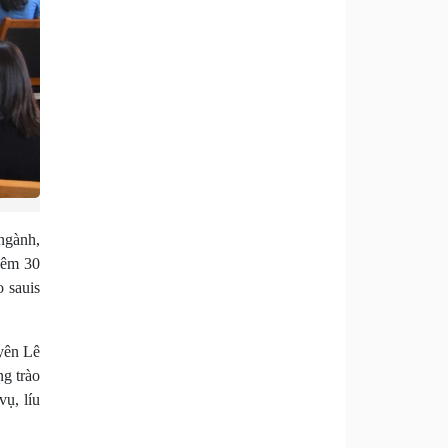
ngành,
iêm 30
o sauis
yên Lê
ng trào
ụ, líu