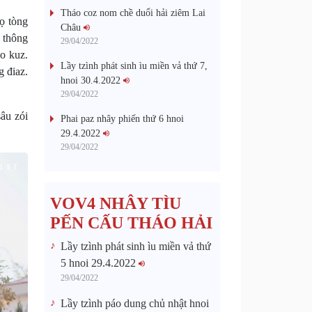
Tháo coz nom chề duổi hải ziêm Lai
ọ tòng
Châu
 thông
29/04/2022
o kuz.
Lầy tzình phát sinh ìu miền vả thứ 7,
g điaz.
hnoi 30.4.2022
29/04/2022
sâu zói
Phai paz nhây phiến thứ 6 hnoi
29.4.2022
29/04/2022
VOV4 NHÂY TÌU
PẾN CẤU THÁO HẢI
Lầy tzình phát sinh ìu miền vả thứ
5 hnoi 29.4.2022
29/04/2022
Lầy tzình páo dung chủ nhật hnoi