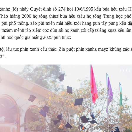
xanhz (lố) nhây Quyết định số 274 hoi 10/6/1995 kếu búa hểu tzấu H
Tháo hiáng 2000 họ tòng thiuz búa hểu tzấu họ tòng Trung học phổ
pủi phổ thông, záo pủi miền mài hiều tzòi hang pun tẩy pung kếu đà
 thzàm mềnh tào ziêm coz dủn sái họ xanh zói cấp tziàng kuaz kếu lùn
Sinh học quốc gia hiáng 2025 pun hiuz:
 tộ, lẩu tuz phìn xanh cấu tháo. Zia puột phìn xanhz mayz khúng záo 
uz”.