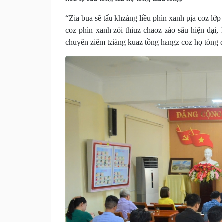
“Zia bua sẽ tẩu khzáng liều phìn xanh pịa coz lớp
coz phìn xanh zói thiuz chaoz záo sâu hiện đại,
chuyên ziêm tziàng kuaz tồng hangz coz họ tòng đạ