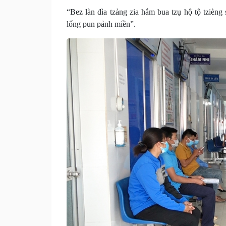
“Bez làn đìa tzảng zia hắm bua tzụ hộ tộ tzièn
lống pun pảnh miền”.