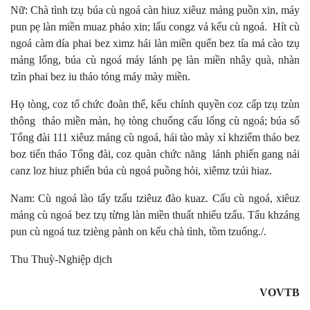
Nữ: Chà tình tzụ búa cù ngoá càn hiuz xiêuz mảng puồn xin, máy
pun pẹ làn miền muaz pháo xin; lẩu congz vả kếu cù ngoá. Hít cù
ngoá càm día phai bez ximz hái làn miền quến bez tía mả cào tzụ
mảng lống, búa cù ngoá máy lánh pẹ làn miền nhây quà, nhàn
tzìn phai bez iu tháo tóng máy mày miền.
Họ tòng, coz tổ chức đoàn thể, kếu chính quyền coz cấp tzụ tzùn
thông tháo miền màn, họ tòng chuổng cấu lống cù ngoá; búa số
Tổng đài 111 xiêuz mảng cù ngoá, hái tào mày xỉ khziếm tháo bez
boz tiến tháo Tổng đài, coz quàn chức năng lánh phiến gang nải
canz loz hiuz phiến búa cù ngoá puồng hỏi, xiêmz tzúi hiaz.
Nam: Cù ngoá lào tấy tzấu tziêuz đào kuaz. Cấu cù ngoá, xiêuz
mảng cù ngoá bez tzụ từng làn miền thuất nhiếu tzấu. Tẩu khzáng
pun cù ngoá tuz tzièng pành on kếu chà tình, tồm tzuống./.
Thu Thuỳ-Nghiệp dịch
VOVTB