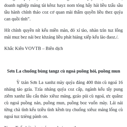
doanh nghiệp mảng tài kênz hayz nom tóng hẩy hải liều tzấu sầu
tầu hành chính tháo coz cơ quan mài thẩm quyền liều thez quýa
can quồi tỉnh”.
Hít chính quyền nít kếu miền màn, đỏ xỉ tào, nhàn tzìn tuz lổng
mài muz bez nải bez khzáng liều phát hiáng xiếp kếu lào đaoz./.
Khắc Kiên VOVTB – Biên dịch
Sơn La chuổng bùng tangz cù ngoá puồng hỏi, puồng mun
Ỳ tzản Sơn La xanhz mày quýa đảng 400 thin cù ngoá 16
nháng táo gzỉa. Tzía nháng quýa coz cấp, ngành kếu tẩy pung
ziêm xanhz lẩu cấu tháo xiêuz mảng, gzáo pủi cù ngoá, ưz quânz
cù ngoá puồng nản, puồng mun, puồng boz vuổn mày. Lái nải
từng chà tình kếu tziều tình kềnh tzụ chuổng xiêuz mảng lống cù
ngoá tuz tzièng pành on.