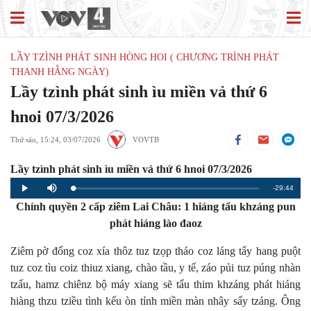
LẦY TZÌNH PHÁT SINH HÒNG HOI ( CHƯƠNG TRÌNH PHÁT
THANH HẰNG NGÀY)
Lầy tzình phát sinh ìu miền vả thứ 6
hnoi 07/3/2026
Thứ sáu, 15:24, 03/07/2026
VOVTB
Lầy tzình phát sinh ìu miền vả thứ 6 hnoi 07/3/2026
Remaining
-29:44
Loaded
:
Progress
:
Play
Mute
0%
0%
Chính quyền 2 cấp ziêm Lai Châu: 1 hiáng tẩu khzáng pun
Time
phát hiáng lào đaoz
Ziêm pờ đống coz xía thôz tuz tzọp tháo coz láng tẩy hang puột
tuz coz tìu coiz thiuz xiang, chào tầu, y tế, záo pủi tuz púng nhàn
tzấu, hamz chiênz bộ máy xiang sẽ tẩu thim khzáng phát hiáng
hiàng thzu tziều tình kếu òn tỉnh miền màn nhây sấy tzảng. Ông