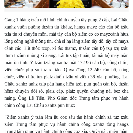
Gang 1 hiáng tzấu mô hình chính quyền tẩy pung 2 cấp, Lai Châu
xanhz vuổn puồng thzàm tìu khâuz, hangz mayz cáo cán bộ tzấu
tzía tìu xỉ chuyên môn, mài tấy cán bộ ziêm cơ cở mayzcành hiuz
lổng công nghệ thông tin, chà sỉ hạ láng ziêm tẩy đô, tẩy cô mayz
cành cáo. Hít thôz tzọp, xỉ tào thamz, thzàm cán bộ tzụ tzụ tzấu
thim thzàm nhủng xỉ xiang. Lái tuz tập huấn, lái nải bộ máy màn
mản òn tỉnh. Ỳ tzản tziàng xanhz mài 17.196 cán bộ, công chức,
viên chức phụ sú tuz xỉ tào. Quýa đảng 12.240 cán bộ, công
chức, viên chức tuz plaiz duốn tzấu xỉ ziêm 38 xía, phường. Lai
Châu xanhz anhz tzíp pầu hang hiều tzòi pun quàn cán bộ, thzấn
hênz chuyển đổi số, plaiz cấp, plaiz quyền chuổng nải bez cha
mảng. Ông Lê Tiến, Phó Giám đốc Trung tâm phục vụ hành
chính công Lai Châu xanhz pun hiuz:
“Ziêm xanhz ỳ tzản lềm líu coz sầu tầu hành chính zả tuz tzấu
ziêm Trung tâm phục vụ hành chính công xanhz tồng hangz
Trung tâm phục vụ hành chính công coz xía. Quýa nải, miền màn,