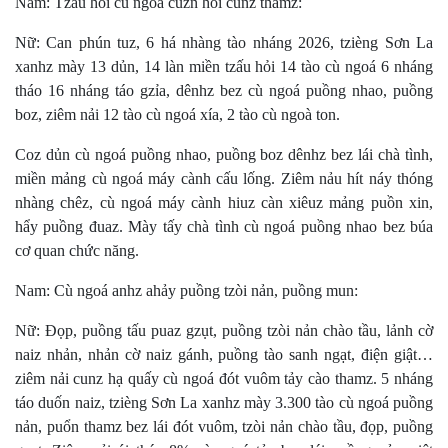
Nam: Tzấu hỏi cù ngoá cuzn hoi cunz thamz:
Nữ: Can phún tuz, 6 há nhàng tào nháng 2026, tzièng Sơn La
xanhz mày 13 dủn, 14 làn miền tzấu hỏi 14 tào cù ngoá 6 nháng
tháo 16 nháng táo gzỉa, dênhz bez cù ngoá puồng nhao, puồng
boz, ziêm nải 12 tào cù ngoá xía, 2 tào cù ngoà ton.
Coz dủn cù ngoá puồng nhao, puồng boz dênhz bez lái chà tình,
miền mảng cù ngoá máy cành cấu lống. Ziêm nảu hít náy thóng
nhàng chêz, cù ngoá máy cành hiuz càn xiêuz mảng puồn xin,
hẩy puồng đuaz. Mày tấy chà tình cù ngoá puồng nhao bez búa
cơ quan chức năng.
Nam: Cù ngoá anhz ahảy puồng tzòi nản, puồng mun:
Nữ: Đọp, puồng tấu puaz gzụt, puồng tzòi nản chào tầu, lảnh cờ
naiz nhản, nhản cờ naiz gánh, puồng tào sanh ngạt, điện giật…
ziêm nải cunz hạ quấy cù ngoá đót vuôm tảy cào thamz. 5 nháng
táo duốn naiz, tzièng Sơn La xanhz mày 3.300 tào cù ngoá puồng
nản, puổn thamz bez lái đót vuôm, tzòi nản chào tầu, đọp, puồng