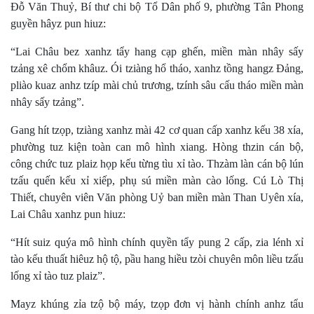
Đỗ Văn Thuỷ, Bí thư chi bộ Tổ Dân phố 9, phường Tân Phong
guyền hâyz pun hiuz:
“Lai Châu bez xanhz tẩy hang cạp ghến, miền màn nhây sấy
tzảng xê chổm khâuz. Ói tziàng hổ tháo, xanhz tồng hangz Đảng,
pliào kuaz anhz tzíp mài chủ trương, tzính sâu cấu tháo miền màn
nhây sấy tzảng”.
Gang hít tzọp, tziàng xanhz mài 42 cơ quan cấp xanhz kếu 38 xía,
phường tuz kiện toàn can mô hình xiang. Hòng thzin cán bộ,
công chức tuz plaiz họp kếu từng tìu xỉ tào. Thzàm làn cán bộ lún
tzấu quến kếu xỉ xiếp, phụ sú miền màn cào lống. Cú Lò Thị
Thiết, chuyên viên Văn phòng Uỷ ban miền màn Than Uyên xía,
Lai Châu xanhz pun hiuz:
“Hít suiz quýa mô hình chính quyền tẩy pung 2 cấp, zia lénh xỉ
tào kếu thuất hiêuz hộ tộ, pầu hang hiều tzòi chuyên môn liều tzấu
lống xỉ tào tuz plaiz”.
Mayz khúng zỉa tzộ bộ máy, tzọp đơn vị hành chính anhz tẩu