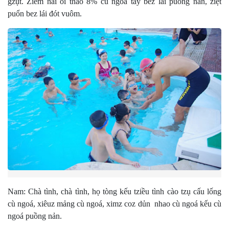
gzụt. Ziêm nải ói tháo 8% cù ngoá tảy bez lái puồng nản, ziệt
puổn bez lái đót vuôm.
Nam: Chà tình, chà tình, họ tòng kếu tziều tình cào tzụ cấu lống
cù ngoá, xiêuz mảng cù ngoá, ximz coz dủn nhao cù ngoá kếu cù
ngoá puồng nản.