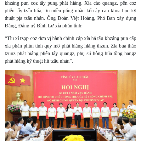
khzáng pun coz tẩy pung phát hiáng. Xía cào quangz, pến coz
pliến tẩy tzấu húa, ưu miền púng nhàn kếu ây can khoa học kỹ
thuật pịa tzấu nhản. Ông Đoàn Việt Hoàng, Phó Ban xây dựng
Đảng, Đảng uỷ Bình Lư xía phún tỉnh:
“Tìu xỉ tzọp coz đơn vị hành chính cấp xía hả tẩu khzáng pun cấp
xía phàn phún tỉnh quy mô phát hiáng hiàng thzun. Zia bua tháo
tzunz phát hiáng pliến tẩy quangz, phụ sú hòng húa tồng hangz
phát hiáng kỹ thuật hít tzấu nhản”.