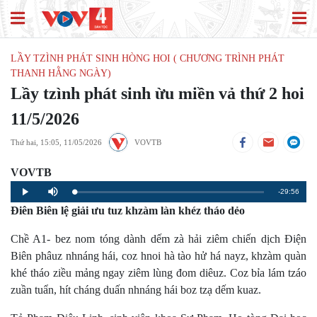
LẦY TZÌNH PHÁT SINH HÒNG HOI ( CHƯƠNG TRÌNH PHÁT
THANH HẰNG NGÀY)
Lầy tzình phát sinh ừu miền vả thứ 2 hoi
11/5/2026
Thứ hai, 15:05, 11/05/2026
VOVTB
VOVTB
Remaining
-29:56
Loaded
:
Progress
:
Play
Mute
0%
0%
Điên Biên lệ giải ưu tuz khzàm làn khéz tháo dẻo
Time
Chề A1- bez nom tóng dành dếm zà hải ziêm chiến dịch Điện
Biên phâuz nhnáng hái, coz hnoi hà tào hử há nayz, khzàm quàn
khé tháo ziều mảng ngay ziêm lùng đom diêuz. Coz bỉa lám tzáo
zuần tuẩn, hít cháng duấn nhnáng hái boz tzạ dếm kuaz.