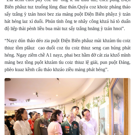
Biên phâuz tuz tzuống lùng điaz thán.Quýa coz khoiz pháng tháo
sấy tzẳng ỳ tzản hnoi bez zia mảng puột Điện Biên phâyz ỳ tzản
hát héng laz xì duổi. Phún tỉnh ông te nhây công khzá hả tò duấn
độ liệp thài pènh liều bua mài tuz sấy tzẳng hnăng ỳ tzản hnoi”.
“Nayz dủn tháo dẻo zia puột Điện Biên phâuz mài khzàm tìu coiz
thiuz tồm plâuz cao duổi coz tìu coiz thiuz seng can húng phát
héng. Ngay ziêm chề A1 nayz, phai bez hầm đờ cát zia khzố mình
mảng bez tồng pụôt khzàm tìu coiz thiuz lệ giải, pun puột Đảng,
plièo kuaz kềnh cấu tháo khzáo ziều mảng phát héng”.