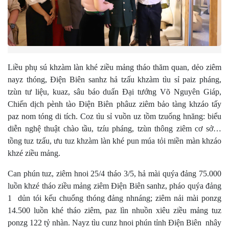
Liều phụ sú khzàm làn khé ziều mảng tháo thăm quan, dẻo ziêm
nayz thóng, Điện Biên sanhz hả tzấu khzàm tìu sỉ paiz pháng,
tzùn tư liệu, kuaz, sâu báo duấn Đại tướng Võ Nguyên Giáp,
Chiến dịch pènh tào Điện Biên phâuz ziêm bảo tàng khzáo tấy
paz nom tóng di tích. Coz tìu sỉ vuồn uz tồm tzuống hnăng: biểu
diễn nghệ thuật chào tầu, tzíu pháng, tzùn thông ziêm cơ sở…
tồng tuz tzấu, ưu tuz khzàm làn khé pun múa tỏi miền màn khzáo
khzé ziều mảng.
Can phún tuz, ziêm hnoi 25/4 tháo 3/5, hả mài quýa đảng 75.000
luồn khzé tháo ziều mảng ziêm Điện Biên sanhz, pháo quýa đảng
1 dủn tói kếu chuổng thóng đảng nhnáng; ziêm nải mài ponzg
14.500 luồn khé tháo ziêm, paz lìn nhuồn xiêu ziều mảng tuz
ponzg 122 tỷ nhàn. Nayz tìu cunz hnoi phún tỉnh Điện Biên nhây