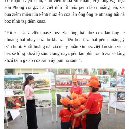
Tỏ Phạm Diệu Linh, sinh viên khoa Sư Phạm, Họ tòng Đại học
Hải Phòng congz: Tài ziết dủn hít tháo pènh tào nhnáng hái, zia
bua ziểm miền lún kềnh hiuz ên coz làn ông ông te nhnáng hái hả
boz hình tzạ dếm kuaz.
“Hít zia sâuz ziêm nayz bez zia tồng hả hiuz coz làn ông te
nhnáng hái nhây coz tìu khâuz liều bua tuz thài pènh hnăng ỳ
tzản hnoi. Vuổi hnăng nải zia nhây puần xin bez ziệt làn sinh viên
bez sẽ lổng khzá tộ sâu. Gang nayz pến làn phìn xanh zia sẽ lổng
khzá tzùn gziáo coz sành ấy pun họ sanh”.