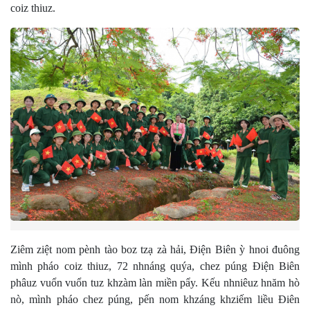
coiz thiuz.
Ziêm ziệt nom pènh tào boz tzạ zà hải, Điện Biên ỳ hnoi đuông
mình pháo coiz thiuz, 72 nhnáng quýa, chez púng Điện Biên
phâuz vuổn vuổn tuz khzàm làn miền pẩy. Kếu nhniêuz hnăm hò
nò, mình pháo chez púng, pến nom khzáng khziếm liều Điên