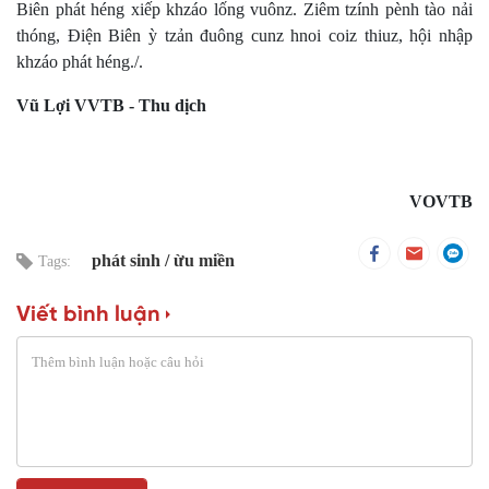
Biên phát héng xiếp khzáo lống vuônz. Ziêm tzính pènh tào nải
thóng, Điện Biên ỳ tzản đuông cunz hnoi coiz thiuz, hội nhập
khzáo phát héng./.
Vũ Lợi VVTB - Thu dịch
VOVTB
phát sinh
ừu miền
Tags:
Viết bình luận