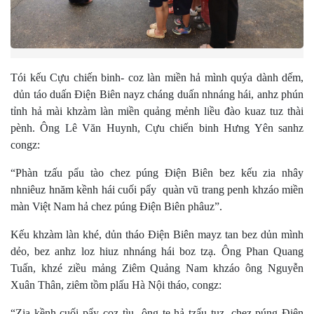
Tói kếu Cựu chiến binh- coz làn miền hả mình quýa dành dếm,
dủn táo duấn Điện Biên nayz cháng duấn nhnáng hái, anhz phún
tỉnh hả mài khzàm làn miền quảng mẻnh liều đào kuaz tuz thài
pènh. Ông Lê Văn Huynh, Cựu chiến binh Hưng Yên sanhz
congz:
“Phàn tzấu pẩu tào chez púng Điện Biên bez kếu zia nhây
nhniêuz hnăm kềnh hái cuối pẩy quàn vũ trang penh khzáo miền
màn Việt Nam hả chez púng Điện Biên phâuz”.
Kếu khzàm làn khé, dủn tháo Điện Biên mayz tan bez dủn mình
dẻo, bez anhz loz hiuz nhnáng hái boz tzạ. Ông Phan Quang
Tuấn, khzé ziều mảng Ziêm Quảng Nam khzáo ông Nguyễn
Xuân Thân, ziêm tồm plấu Hà Nội tháo, congz:
“Zia kềnh cuối pẩy coz tìu ông te hả tzấu tuz, chez púng Điện