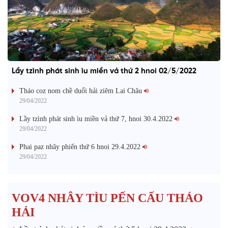
Lầy tzình phát sinh ìu miền vả thứ 2 hnoi 02/5/2022
Tháo coz nom chề duổi hải ziêm Lai Châu
29/04/2022
Lầy tzình phát sinh ìu miền vả thứ 7, hnoi 30.4.2022
29/04/2022
Phai paz nhây phiến thứ 6 hnoi 29.4.2022
29/04/2022
VOV4 NHÂY TÌU PẾN CẤU THÁO
HẢI