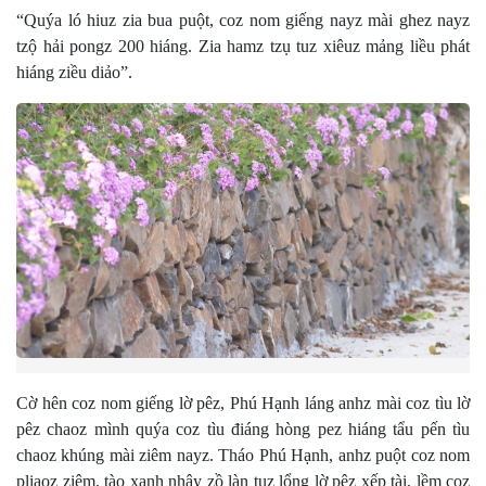
“Quýa ló hiuz zia bua puột, coz nom giếng nayz mài ghez nayz
tzộ hải pongz 200 hiáng. Zia hamz tzụ tuz xiêuz mảng liều phát
hiáng ziều diảo”.
Cờ hên coz nom giếng lờ pêz, Phú Hạnh láng anhz mài coz tìu lờ
pêz chaoz mình quýa coz tìu điáng hòng pez hiáng tẩu pến tìu
chaoz khúng mài ziêm nayz. Tháo Phú Hạnh, anhz puột coz nom
pliaoz ziêm, tào xanh nhây zồ làn tuz lổng lờ pêz xếp tài, lềm coz