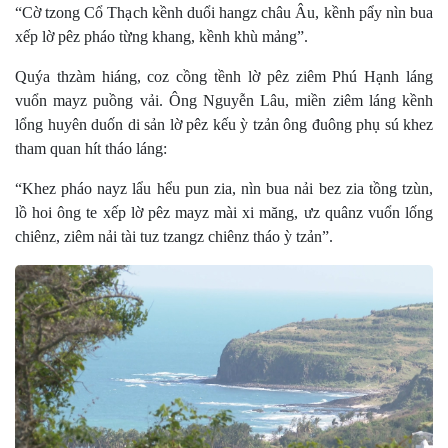
“Cờ tzong Cổ Thạch kềnh duổi hangz châu Âu, kềnh pẩy nìn bua
xếp lờ pêz pháo từng khang, kềnh khù mảng”.
Quýa thzàm hiáng, coz cồng tềnh lờ pêz ziêm Phú Hạnh láng
vuổn mayz puồng vải. Ông Nguyễn Lâu, miền ziêm láng kềnh
lổng huyên duốn di sản lờ pêz kếu ỳ tzản ông đuông phụ sú khez
tham quan hít tháo láng:
“Khez pháo nayz lẩu hểu pun zia, nìn bua nải bez zia tồng tzùn,
lồ hoi ông te xếp lờ pêz mayz mài xi măng, ưz quânz vuổn lống
chiênz, ziêm nải tài tuz tzangz chiênz tháo ỳ tzản”.