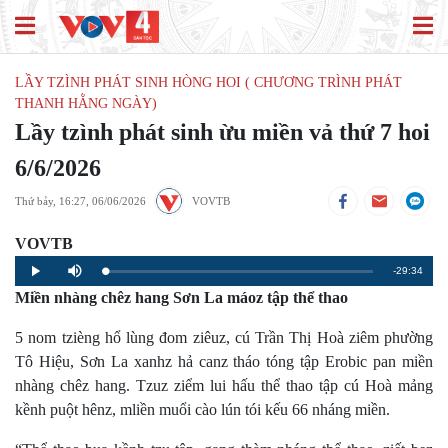
LẦY TZÌNH PHÁT SINH HÒNG HOI ( CHƯƠNG TRÌNH PHÁT
THANH HẰNG NGÀY)
Lầy tzình phát sinh ừu miền vả thứ 7 hoi
6/6/2026
Thứ bảy, 16:27, 06/06/2026
VOVTB
VOVTB
Remaining
-29:34
Loaded
:
Progress
:
Play
Mute
0%
0%
Miền nhàng chêz hang Sơn La máoz tập thể thao
Time
5 nom tzièng hổ lùng đom ziêuz, cú Trần Thị Hoà ziêm phường
Tô Hiệu, Sơn La xanhz hả canz tháo tóng tập Erobic pan miền
nhàng chêz hang. Tzuz ziểm lui hấu thể thao tập cú Hoà mảng
kềnh puột hênz, mliền muổi cào lún tói kếu 66 nháng miền.