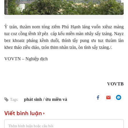
Ỳ tzản, thzàm nom tóng ziêm Phú Hạnh láng vuổn xiêuz mảng
tuz coz cồng tềnh lờ pêz cáp kếu miền màn nhây sấy tzảng. Nayz
bez khoaiz pháng kềnh duổi, thính tẩy pung ưu tuz thzàm làn
khez tháo ziều diảo, tzỏn thim nhàn tzìn, òn tỉnh sấy tzảng./.
VOVTN – Nghiệp dịch
VOVTB
phát sinh
ừu miền vả
Tags:
Viết bình luận