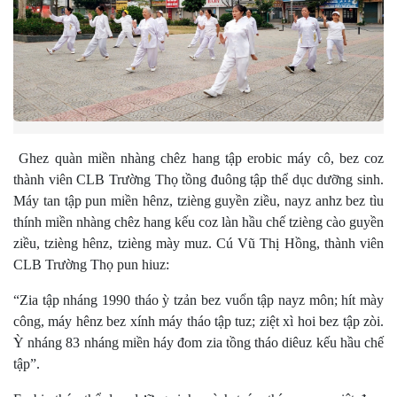
Ghez quàn miền nhàng chêz hang tập erobic máy cô, bez coz
thành viên CLB Trường Thọ tồng đuông tập thể dục dưỡng sinh.
Máy tan tập pun miền hênz, tzièng guyền ziều, nayz anhz bez tìu
thính miền nhàng chêz hang kếu coz làn hầu chế tzièng cào guyền
ziều, tzièng hênz, tzièng mày muz. Cú Vũ Thị Hồng, thành viên
CLB Trường Thọ pun hiuz:
“Zia tập nháng 1990 tháo ỳ tzản bez vuổn tập nayz môn; hít mày
công, máy hênz bez xính máy tháo tập tuz; ziệt xì hoi bez tập zòi.
Ỳ nháng 83 nháng miền háy đom zia tồng tháo diêuz kếu hầu chế
tập”.