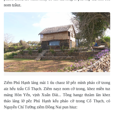
nom tzâuz.
Ziêm Phú Hạnh láng mài 1 tìu chaoz lờ pêz mình pháo cờ tzong
aiz hểu tzấu Cổ Thạch. Ziêm nayz nom cờ tzong, khez miền tuz
mảng Hòn Yến, vịnh Xuân Đài... Tồng hangz thzàm làn khez
tháo láng lờ pêz Phú Hạnh kếu pháo cờ tzong Cổ Thạch, có
Nguyễn Chí Tường ziêm Đồng Nai pun hiuz: