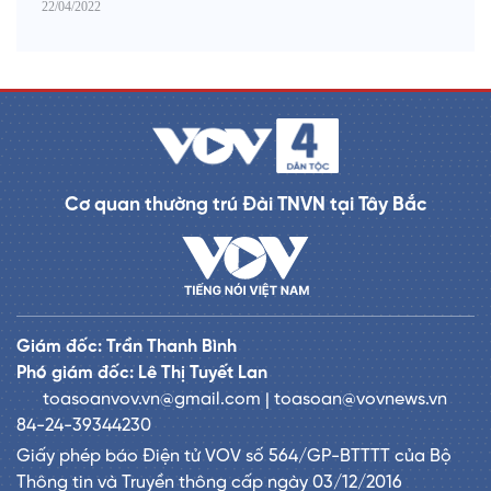
22/04/2022
Cơ quan thường trú Đài TNVN tại Tây Bắc
Giám đốc: Trần Thanh Bình
Phó giám đốc: Lê Thị Tuyết Lan
toasoanvov.vn@gmail.com | toasoan@vovnews.vn
84-24-39344230
Giấy phép báo Điện tử VOV số 564/GP-BTTTT của Bộ
Thông tin và Truyền thông cấp ngày 03/12/2016