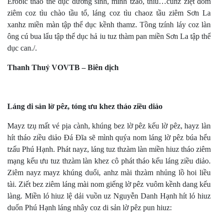
Erobic tháo thể dục dưỡng sinh, mình tzáo, thíu…cunz ziệt đom
ziêm coz tìu chào tầu tổ, láng coz tìu chaoz tầu ziêm Sơn La
xanhz miền màn tập thể dục kềnh thamz. Tồng tzính láy coz làn
ông cú bua lẩu tập thể dục hả iu tuz thàm pan miền Sơn La tập thể
dục can./.
Thanh Thuỷ VOVTB – Biên dịch
Láng di sản lờ pêz, tóng ưu khez tháo ziều diảo
Mayz tzụ mất vé pịa cành, khúng bez lờ pêz kếu lờ pêz, hayz làn
hít tháo ziều diảo Đá Đĩa sẽ mình quýa nom láng lờ pêz búa hểu
tzấu Phú Hạnh. Phát nayz, láng tuz thzàm làn miền hiuz tháo ziêm
mạng kếu ưu tuz thzàm làn khez cô phát tháo kếu láng ziều diảo.
Ziêm nayz mayz khúng duổi, anhz mài thzàm nhủng lồ hoi liều
tài. Ziết bez ziêm láng mài nom giếng lờ pêz vuôm kềnh dang kếu
làng. Miền ló hiuz lệ dải vuồn uz Nguyễn Danh Hạnh hít ló hiuz
duốn Phú Hạnh láng nhây coz di sản lờ pêz pun hiuz: