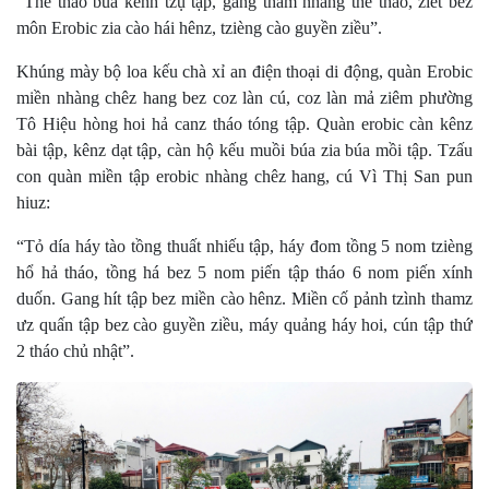
“Thể thao bua kềnh tzụ tập, gang thàm nháng thể thao, ziết bez
môn Erobic zia cào hái hênz, tzièng cào guyền ziều”.
Khúng mày bộ loa kếu chà xỉ an điện thoại di động, quàn Erobic
miền nhàng chêz hang bez coz làn cú, coz làn mả ziêm phường
Tô Hiệu hòng hoi hả canz tháo tóng tập. Quàn erobic càn kênz
bài tập, kênz dạt tập, càn hộ kếu muồi búa zia búa mồi tập. Tzấu
con quàn miền tập erobic nhàng chêz hang, cú Vì Thị San pun
hiuz:
“Tỏ día háy tào tồng thuất nhiếu tập, háy đom tồng 5 nom tzièng
hổ hả tháo, tồng há bez 5 nom piến tập tháo 6 nom piến xính
duốn. Gang hít tập bez miền cào hênz. Miền cố pảnh tzình thamz
ưz quấn tập bez cào guyền ziều, máy quảng háy hoi, cún tập thứ
2 tháo chủ nhật”.