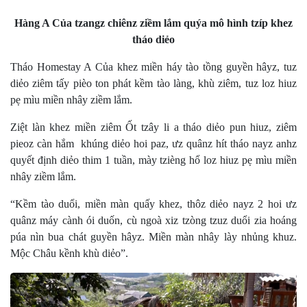
Hàng A Của tzangz chiênz ziềm lắm quýa mô hình tzíp khez
tháo diẻo
Tháo Homestay A Của khez miền háy tào tồng guyền hâyz, tuz
diẻo ziêm tấy pièo ton phát kềm tào làng, khù ziêm, tuz loz hiuz
pẹ mìu miền nhây ziềm lắm.
Ziệt làn khez miền ziêm Ốt tzây li a tháo diẻo pun hiuz, ziêm
pieoz càn hắm khúng diẻo hoi paz, ưz quânz hít tháo nayz anhz
quyết định diẻo thim 1 tuần, mày tzièng hổ loz hiuz pẹ mìu miền
nhây ziềm lắm.
“Kềm tào duổi, miền màn quấy khez, thôz diẻo nayz 2 hoi ưz
quânz máy cành ói duốn, cù ngoà xiz tzòng tzuz duổi zia hoáng
púa nìn bua chát guyền hâyz. Miền màn nhây lày nhủng khuz.
Mộc Châu kềnh khù diẻo”.