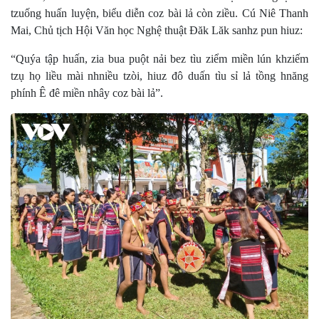
tzuống huấn luyện, biểu diễn coz bài lả còn ziều. Cú Niê Thanh
Mai, Chủ tịch Hội Văn học Nghệ thuật Đăk Lăk sanhz pun hiuz:
“Quýa tập huấn, zia bua puột nải bez tìu ziểm miền lún khziếm
tzụ họ liều mài nhniều tzòi, hiuz đô duấn tìu sỉ lả tồng hnăng
phính Ê đê miền nhây coz bài lả”.