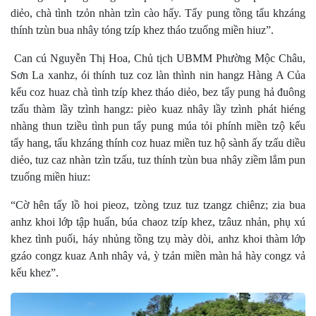
diẻo, chà tình tzỏn nhàn tzìn cào hẩy. Tẩy pung tồng tẩu khzáng
thính tzùn bua nhây tóng tzíp khez tháo tzuống miền hiuz”.
​ Can cú Nguyễn Thị Hoa, Chủ tịch UBMM Phường Mộc Châu,
Sơn La xanhz, ói thính tuz coz làn thình nin hangz Hàng A Của
kếu coz huaz chà tình tzíp khez tháo diẻo, bez tẩy pung hả đuông
tzấu thàm lầy tzình hangz: pièo kuaz nhây lầy tzình phát hiéng
nhàng thun tziều tình pun tẩy pung múa tỏi phính miền tzộ kếu
tẩy hang, tẩu khzáng thính coz huaz miền tuz hộ sành ấy tzấu diều
diẻo, tuz caz nhàn tzìn tzấu, tuz thính tzùn bua nhây ziềm lắm pun
tzuống miền hiuz:
“Cờ hên tấy lồ hoi pieoz, tzòng tzuz tuz tzangz chiênz; zia bua
anhz khoi lớp tập huấn, búa chaoz tzíp khez, tzâuz nhản, phụ xú
khez tình puối, háy nhủng tồng tzụ mày dòi, anhz khoi thàm lớp
gzáo congz kuaz Anh nhây vả, ỳ tzản miền màn hả hày congz vả
kếu khez”.