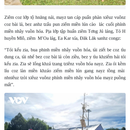
Ziêm coz lớp tộ hnăng nải, mayz tan cáp puẩn phàn xiêuz vuônz
coz bài lả, bez anhz tzấu pun ziểm miền lún cào lác cuối phính
miền nhây vuồn hóa. Pịa lớp tập huấn ziêm Tơng Jú láng, Tỏ H
huyền Mlô, ziêm M’Oa lág, Ea Kar xía, Đăk Lăk sanhz congz:
“Tói kếu zia, bua phinh miền nhây vuồn hóa, tài ziết be coz tìu
dung ca, tài nhể bez coz bài lả còn ziều, bez y tìu khziếm hải tói
kếu zia. Zia sẽ lổng khzá tzang tziênz vuồn hóa nayz. Zia ói kềm
lỉu coz làn miền khzáo ziểm miền lún gang nayz tồng mài
nhniêuz tzòi xiêuz vuônz phính miền nhây vuồn hóa mayz puồng
mất”.