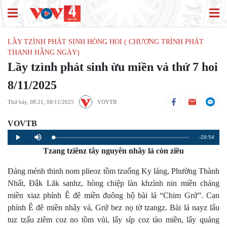
LẦY TZÌNH PHÁT SINH HÒNG HOI ( CHƯƠNG TRÌNH PHÁT
THANH HẰNG NGÀY)
Lầy tzình phát sinh ừu miền vả thứ 7 hoi
8/11/2025
Thứ bảy, 08:21, 08/11/2025
VOVTB
VOVTB
Remaining
-29:54
Loaded
:
Progress
:
Play
Mute
0%
0%
Tzang tziênz tây nguyên nhây lả còn ziều
Time
Đảng ménh thinh nom plieoz tồm tzuống Ky láng, Phường Thành
Nhất, Đắk Lăk sanhz, hòng chiệp làn khzình nin miền chảng
miền xiaz phính Ê đê miền đuông hộ bài lả “Chim Grứ”. Can
phính Ê đê miền nhây vả, Grứ bez nọ tờ tzangz. Bài lả nayz lẩu
tuz tzấu ziêm coz no tồm vủi, lẩy síp coz tào miền, lẩy quảng