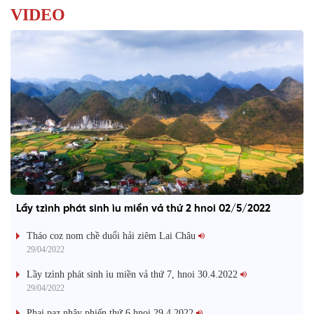
VIDEO
Lầy tzình phát sinh ìu miền vả thứ 2 hnoi 02/5/2022
Tháo coz nom chề duổi hải ziêm Lai Châu
29/04/2022
Lầy tzình phát sinh ìu miền vả thứ 7, hnoi 30.4.2022
29/04/2022
Phai paz nhây phiến thứ 6 hnoi 29.4.2022