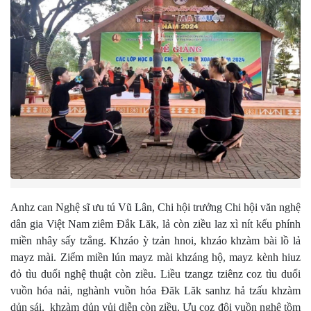
Anhz can Nghệ sĩ ưu tú Vũ Lân, Chi hội trưởng Chi hội văn nghệ
dân gia Việt Nam ziêm Đắk Lăk, lả còn ziều laz xì nít kếu phính
miền nhây sấy tzẳng. Khzáo ỳ tzản hnoi, khzáo khzàm bài lồ lả
mayz mài. Ziểm miền lún mayz mài khzáng hộ, mayz kènh hiuz
đỏ tìu duổi nghệ thuật còn ziều. Liều tzangz tziênz coz tìu duổi
vuồn hóa nải, nghành vuồn hóa Đăk Lăk sanhz hả tzấu khzàm
dủn sái, khzàm dủn vủi diễn còn ziều. Ưu coz đội vuồn nghệ tồm