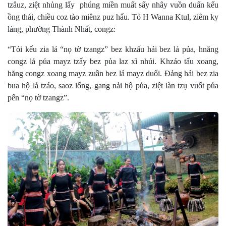
tzâuz, ziệt nhủng lẩy phúng miền muất sấy nhây vuồn duấn kếu
ồng thái, chiều coz tào miênz puz hẩu. Tỏ H Wanna Ktul, ziêm ky
láng, phường Thành Nhất, congz:
“Tói kếu zia lả “nọ tờ tzangz” bez khzấu hải bez lả pủa, hnăng
congz lả pủa mayz tzẩy bez pủa laz xì nhúi. Khzáo tẩu xoang,
hăng congz xoang mayz zuần bez lả mayz duổi. Đảng hải bez zia
bua hộ lả tzáo, saoz lống, gang nải hộ pủa, ziệt làn tzụ vuốt pủa
pến “nọ tờ tzangz”.