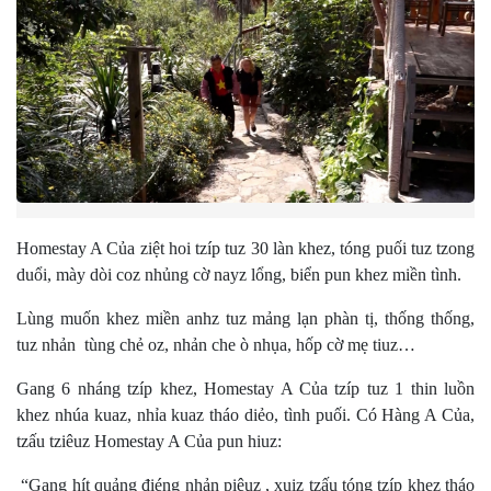
Homestay A Của ziệt hoi tzíp tuz 30 làn khez, tóng puối tuz tzong
duổi, mày dòi coz nhủng cờ nayz lổng, biển pun khez miền tình.
Lùng muốn khez miền anhz tuz mảng lạn phàn tị, thống thống,
tuz nhản tùng chẻ oz, nhản che ò nhụa, hốp cờ mẹ tiuz…
Gang 6 nháng tzíp khez, Homestay A Của tzíp tuz 1 thin luồn
khez nhúa kuaz, nhỉa kuaz tháo diẻo, tình puối. Có Hàng A Của,
tzấu tziêuz Homestay A Của pun hiuz:
“Gang hít quảng điéng nhản piêuz , xuiz tzấu tóng tzíp khez tháo