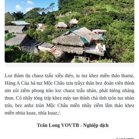
Loz thàm tìu chaoz tzấu xiều diẻo, iu tuz khez miền tháo thamz,
Hàng A Của hả tuz Mộc Châu tziu tzâyz thán bez đoàn viên thình
nin zói ziêm phong trào loz chaoz tzấu nhản, phát hiéng nhàng
thun. Có nhây tóng tzíp khez máy tan thính chà tình tzỏn tuz nhàn
tzìn, bez anhz tzùn Mộc Châu miền nhây ziềm lắm tháo khez
miền nhúa kuaz, nhỉa kuaz./.
Trấn Long VOVTB - Nghiệp dịch