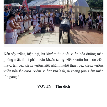
Kếu sấy tzẳng hiện đại, hít khzàm tìu duồi vuồn hóa đuông mản
puồng mất, tìu sỉ phàn tzấu khzáo tzang tziênz vuồn hóa còn ziều
mayz tan bez xiêuz vuônz ziệt nhủng nghệ thuật bez xiêuz vuônz
vuồn hóa lào đaoz, xiêuz vuônz khzía lò, lả xoang pun ziểm miền
lún gang./.
VOVTN – Thu dịch