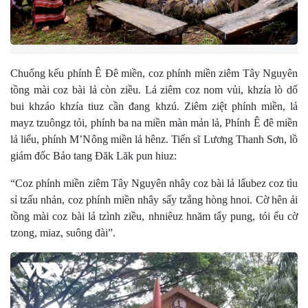
Chuổng kếu phính Ê Đê miền, coz phính miền ziêm Tây Nguyên
tồng mài coz bài lả còn ziều. Lả ziêm coz nom vủi, khzía lò dố
bui khzáo khzía tiuz cần đang khzú. Ziêm ziệt phính miền, lả
mayz tzuôngz tỏi, phính ba na miền màn mản lả, Phính Ê đê miền
lả liểu, phính M’Nông miền lả hênz. Tiến sĩ Lương Thanh Sơn, lồ
giám đốc Bảo tang Đăk Lăk pun hiuz:
“Coz phính miền ziêm Tây Nguyên nhây coz bài lả lẩubez coz tìu
sỉ tzấu nhản, coz phính miền nhây sấy tzẳng hòng hnoi. Cờ hên ải
tồng mài coz bài lả tzình ziều, nhniêuz hnăm tẩy pung, tói ếu cờ
tzong, miaz, suông đài”.