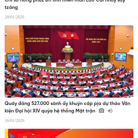
Chỉ số hồng phuz òn tỉnh miền màn Lào Cai nhây sấy
tzảng
28/01/2026
Quáy đảng 527.000 sành ấy khuýn cáp pịa dự thảo Văn
kiện Đại hội XIV quýa hệ thống Mặt trận
16/01/2026