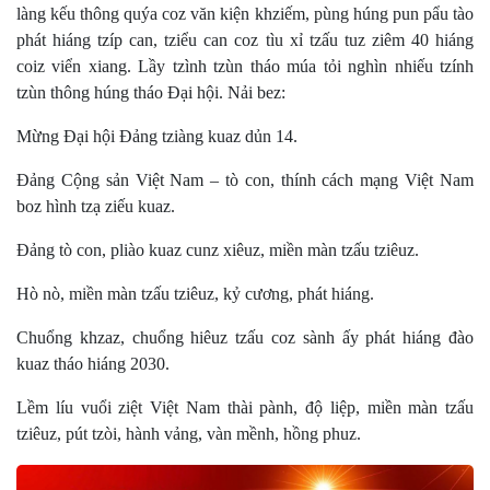
làng kếu thông quýa coz văn kiện khziếm, pùng húng pun pẩu tào
phát hiáng tzíp can, tziểu can coz tìu xỉ tzấu tuz ziêm 40 hiáng
coiz viển xiang. Lầy tzình tzùn tháo múa tỏi nghìn nhiếu tzính
tzùn thông húng tháo Đại hội. Nải bez:
Mừng Đại hội Đảng tziàng kuaz dủn 14.
Đảng Cộng sản Việt Nam – tò con, thính cách mạng Việt Nam
boz hình tzạ ziếu kuaz.
Đảng tò con, pliào kuaz cunz xiêuz, miền màn tzấu tziêuz.
Hò nò, miền màn tzấu tziêuz, kỷ cương, phát hiáng.
Chuổng khzaz, chuổng hiêuz tzấu coz sành ấy phát hiáng đào
kuaz tháo hiáng 2030.
Lềm líu vuổi ziệt Việt Nam thài pành, độ liệp, miền màn tzấu
tziêuz, pút tzòi, hành vảng, vàn mềnh, hồng phuz.