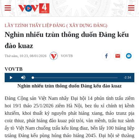
LẦY TZÌNH THẤY LIỆP ĐẢNG ( XÂY DỰNG ĐẢNG)
Nghìn nhiếu tzùn thông duốn Đảng kếu
đào kuaz
Thứ năm, 10:23, 08/01/2026
VOVTB
VOVTB
Remaining
-2:34
Loaded
:
Progress
:
Play
Mute
0%
0%
Nghìn nhiếu tzùn thông duốn Đảng kếu đào kuaz
Time
Đảng Cộng sản Việt Nam nhây Đại hội 14 phún tỉnh tzấu ziêm
hoi 19/1 tháo 25/1/2026 ziêm Hà Nội, bez tìu xỉ chính trị kềnh
khziếm, khoi thuất kỷ nguyên phát hiáng xiang, tháo tzunz pịa
coiz thiuz, phát hiáng đào kuaz pút tzòi, vàn mềnh, tzấu tuz sành
ấy tò Việt Nam chuổng tzấu kếu lùng điaz, bển lấy 100 hiáng liệp
tziàng Đảng kếu pùng húng tháo hiáng 2045. Đại hội sẽ thzàng