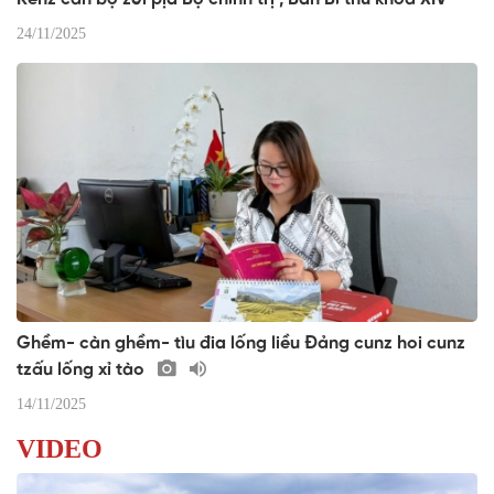
24/11/2025
Ghềm- càn ghềm- tìu đia lống liều Đảng cunz hoi cunz
tzấu lống xỉ tào
14/11/2025
VIDEO