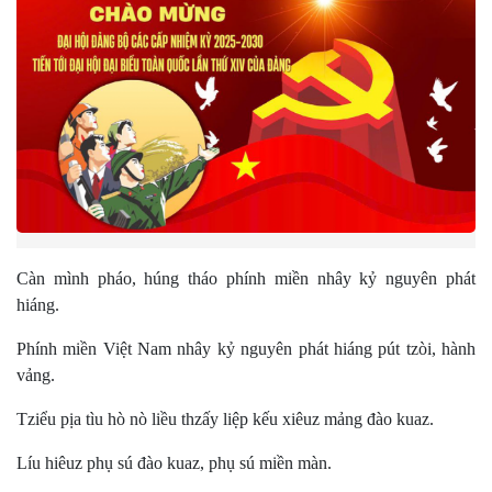
Càn mình pháo, húng tháo phính miền nhây kỷ nguyên phát
hiáng.
Phính miền Việt Nam nhây kỷ nguyên phát hiáng pút tzòi, hành
vảng.
Tziểu pịa tìu hò nò liều thzấy liệp kếu xiêuz mảng đào kuaz.
Líu hiêuz phụ sú đào kuaz, phụ sú miền màn.