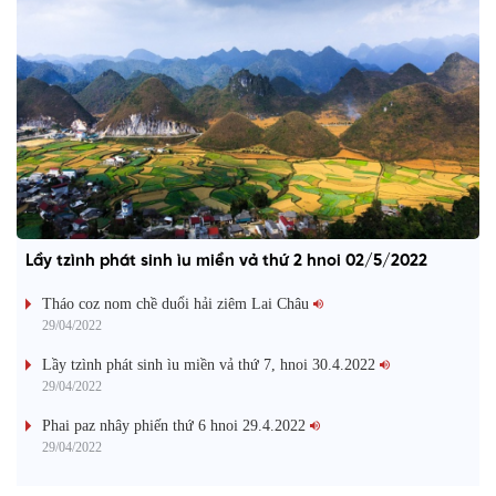
Lầy tzình phát sinh ìu miền vả thứ 2 hnoi 02/5/2022
Tháo coz nom chề duổi hải ziêm Lai Châu
29/04/2022
Lầy tzình phát sinh ìu miền vả thứ 7, hnoi 30.4.2022
29/04/2022
Phai paz nhây phiến thứ 6 hnoi 29.4.2022
29/04/2022