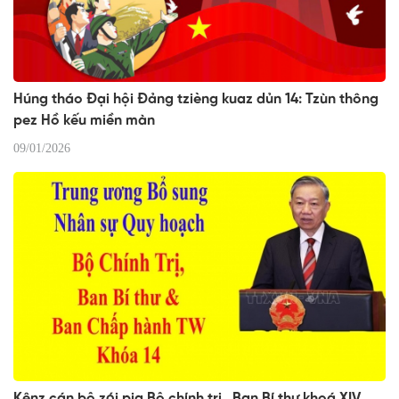
Húng tháo Đại hội Đảng tzièng kuaz dủn 14: Tzùn thông
pez Hồ kếu miền màn
09/01/2026
Kênz cán bộ zói pịa Bộ chính trị , Ban Bí thư khoá XIV