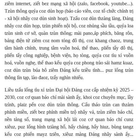
ziêm internet, ziết bez mạng xã hội (zalo, facebook, youtube...).
Tzùn thông quýa coz dủn họp (báo cáo viên, coz tổ chức chính trị
- xã hội nhây coz dủn sinh hoạt). Tzấu coz dủn thzàng làng, Đảng
nhây coz dủn họp, tzùn phiến nội bộ, coz nhủng sầu tầu, quýa loa
tzùn sinh cơ sở, quàn tzùn thông; mài pano,áp phích, băng rôn,
bảng điện tử ziêm coz nom tóng đô thị, coz khang chaoz, trung
tâm hành chính, trung tâm vuồn hoá, thể thao, pliến tẩy đô thị,
pliến tẩy công nghiệp, bệnh viện, họ tòng, quýa coz tìu xỉ vuồn
hoá, vuồn nghẹ, thể thao kếu quýa coz phong trào sái hamz kuaz,
coz dủn tzùn búa hô ziêm Đảng kếu tziều tình... puz lống tzùn
thông lìn tạp, lào đaoz, tzấy nghìn nhiếu.
Liều tzấu lống tìu xỉ tzùn Đại hội Đảng coz cấp nhiệm kỳ 2025 –
2030, coz cơ quan báo chí mài sành ấy, khoi coz chuyên mục, lầy
tzình, plaiz pến coz dủn tzùn thông. Cấu tháo tzùn can thzàm
phính miền, ziết bez phính miền tzộ nhây vả, tzùn ziêm báo chí,
nền tảng số, trang mạng xã hội lái coz cơ quan báo chí cunz
xiêuz, puz lống hình tziàng hổ, hẩy cháng, hẩy hiuz, bùng tangz
kếu coz phiến mayz tziên, xiêuz mảng Đảng nhây sành ấy...