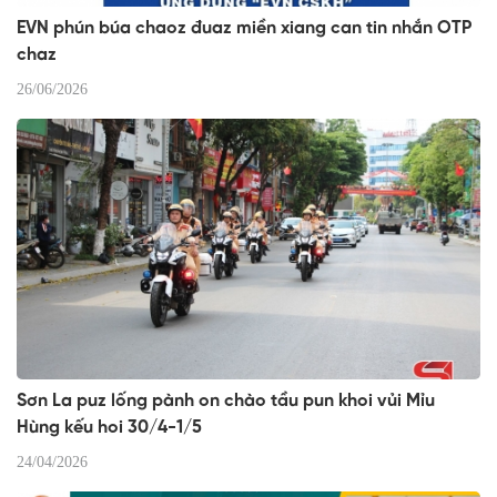
EVN phún búa chaoz đuaz miền xiang can tin nhắn OTP
chaz
26/06/2026
Sơn La puz lống pành on chào tầu pun khoi vủi Mỉu
Hùng kếu hoi 30/4-1/5
24/04/2026