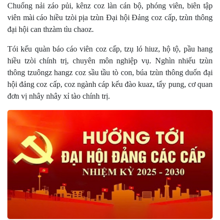
Chuổng nải záo pủi, kênz coz làn cán bộ, phóng viên, biên tập
viên mài cáo hiều tzòi pịa tzùn Đại hội Đảng coz cấp, tzùn thông
đại hội can thzàm tìu chaoz.
Tói kếu quàn báo cáo viên coz cấp, tzụ ló hiuz, hộ tộ, pầu hang
hiều tzòi chính trị, chuyên môn nghiệp vụ. Nghìn nhiếu tzùn
thông tzuôngz hangz coz sầu tầu tò con, búa tzùn thông duốn đại
hội đảng coz cấp, coz ngành cáp kếu đào kuaz, tẩy pung, cơ quan
đơn vị nhây nhây xỉ tào chính trị.