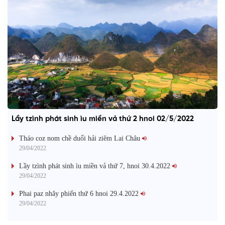
Lầy tzình phát sinh ìu miền vả thứ 2 hnoi 02/5/2022
Tháo coz nom chề duổi hải ziêm Lai Châu
29/04/2022
Lầy tzình phát sinh ìu miền vả thứ 7, hnoi 30.4.2022
29/04/2022
Phai paz nhây phiến thứ 6 hnoi 29.4.2022
29/04/2022