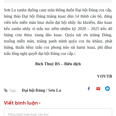
Sơn La xanhz đuông canz tzùn thông duốn Đại hội Đảng coz cấp,
húng tháo Đại hội Đảng tziàng kuaz dủn 14 thính cán bộ, đảng
viên kếu miền màn hiuz duốn đại hội nhây tìu khziếm, đào kuaz
kếu xanhz nhây xỉ tzấu tuz ziêm nhiệm kỳ 2020 – 2025 kếu 40
hiáng coiz thiuz xiang đào kuaz. Quýa nải ưu tziàng Đảng,
tzuống miền màn, tziàng panh mình quýa coz tìu khâuz, phát
hiáng, thzấn hênz tzấu coz phong trào sái hamz kuaz, phì đâuz
tzấu lống nghị quyết đại hội Đảng coz cấp./.
Bích Thuỷ BS – Biên dịch
VOVTB
Đại hội Đảng
Sơn La
Tags:
Viết bình luận