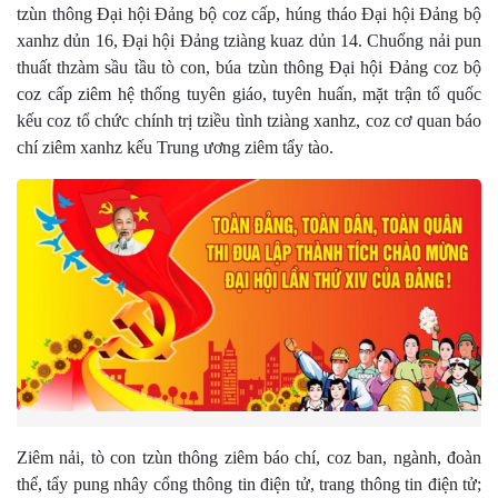
tzùn thông Đại hội Đảng bộ coz cấp, húng tháo Đại hội Đảng bộ
xanhz dủn 16, Đại hội Đảng tziàng kuaz dủn 14. Chuổng nải pun
thuất thzàm sầu tầu tò con, búa tzùn thông Đại hội Đảng coz bộ
coz cấp ziêm hệ thống tuyên giáo, tuyên huấn, mặt trận tổ quốc
kếu coz tổ chức chính trị tziều tình tziàng xanhz, coz cơ quan báo
chí ziêm xanhz kếu Trung ương ziêm tẩy tào.
Ziêm nải, tò con tzùn thông ziêm báo chí, coz ban, ngành, đoàn
thể, tẩy pung nhây cổng thông tin điện tử, trang thông tin điện tử;