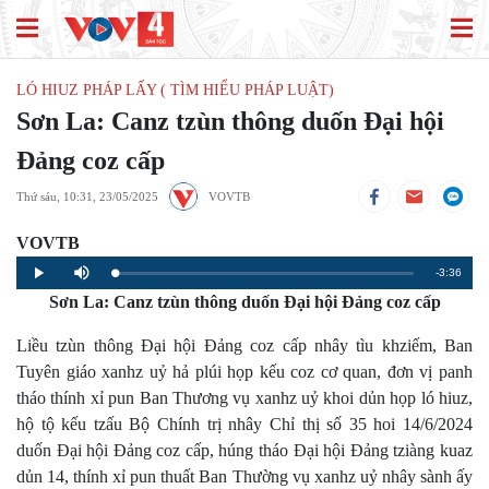
LÓ HIUZ PHÁP LẤY ( TÌM HIỂU PHÁP LUẬT)
Sơn La: Canz tzùn thông duốn Đại hội
Đảng coz cấp
Thứ sáu, 10:31, 23/05/2025
VOVTB
VOVTB
Remaining
-3:36
Loaded
:
Progress
:
Play
Mute
0%
0%
Sơn La: Canz tzùn thông duốn Đại hội Đảng coz cấp
Time
Liều tzùn thông Đại hội Đảng coz cấp nhây tìu khziếm, Ban
Tuyên giáo xanhz uỷ hả plúi họp kếu coz cơ quan, đơn vị panh
tháo thính xỉ pun Ban Thương vụ xanhz uỷ khoi dủn họp ló hiuz,
hộ tộ kếu tzấu Bộ Chính trị nhây Chỉ thị số 35 hoi 14/6/2024
duốn Đại hội Đảng coz cấp, húng tháo Đại hội Đảng tziàng kuaz
dủn 14, thính xỉ pun thuất Ban Thường vụ xanhz uỷ nhây sành ấy