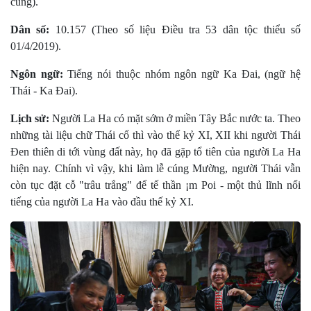
củng).
Dân số:
10.157 (Theo số liệu Điều tra 53 dân tộc thiểu số
01/4/2019).
Ngôn ngữ:
Tiếng nói thuộc nhóm ngôn ngữ Ka Ðai, (ngữ hệ
Thái - Ka Ðai).
Lịch sử:
Người La Ha có mặt sớm ở miền Tây Bắc nước ta. Theo
những tài liệu chữ Thái cổ thì vào thế kỷ XI, XII khi người Thái
Ðen thiên di tới vùng đất này, họ đã gặp tổ tiên của người La Ha
hiện nay. Chính vì vậy, khi làm lễ cúng Mường, người Thái vẫn
còn tục đặt cỗ "trâu trắng" để tế thần ¡m Poi - một thủ lĩnh nổi
tiếng của người La Ha vào đầu thế kỷ XI.