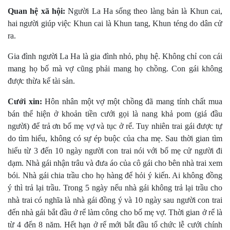
Quan hệ xã hội:
Người La Ha sống theo làng bản là Khun cai,
hai người giúp việc Khun cai là Khun tang, Khun téng do dân cử
ra.
Gia đình người La Ha là gia đình nhỏ, phụ hệ. Không chỉ con cái
mang họ bố mà vợ cũng phải mang họ chồng. Con gái không
được thừa kế tài sản.
Cưới xin:
Hôn nhân một vợ một chồng đã mang tính chất mua
bán thể hiện ở khoản tiền cưới gọi là nang khả pom (giá đầu
người) để trả ơn bố mẹ vợ và tục ở rể. Tuy nhiên trai gái được tự
do tìm hiểu, không có sự ép buộc của cha mẹ. Sau thời gian tìm
hiểu từ 3 đến 10 ngày người con trai nói với bố mẹ cử người đi
dạm. Nhà gái nhận trâu và đưa áo của cô gái cho bên nhà trai xem
bói. Nhà gái chia trầu cho họ hàng để hỏi ý kiến. Ai không đồng
ý thì trả lại trầu. Trong 5 ngày nếu nhà gái không trả lại trầu cho
nhà trai có nghĩa là nhà gái đồng ý và 10 ngày sau người con trai
đến nhà gái bắt đầu ở rể làm công cho bố mẹ vợ. Thời gian ở rể là
từ 4 đến 8 năm. Hết hạn ở rể mới bắt đầu tổ chức lễ cưới chính