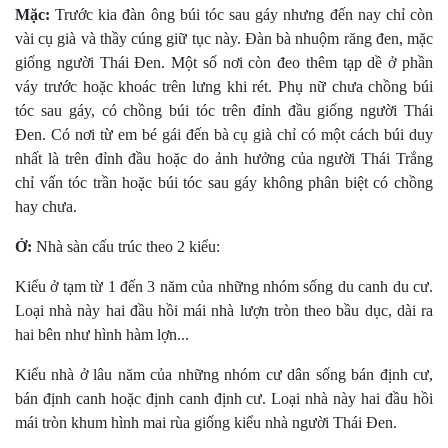
Mặc:
Trước kia đàn ông búi tóc sau gáy nhưng đến nay chỉ còn
vài cụ già và thầy cúng giữ tục này. Ðàn bà nhuộm răng đen, mặc
giống người Thái Ðen. Một số nơi còn đeo thêm tạp dề ở phần
váy trước hoặc khoác trên lưng khi rét. Phụ nữ chưa chồng búi
tóc sau gáy, có chồng búi tóc trên đỉnh đầu giống người Thái
Ðen. Có nơi từ em bé gái đến bà cụ già chỉ có một cách búi duy
nhất là trên đỉnh đầu hoặc do ảnh hưởng của người Thái Trắng
chỉ vấn tóc trần hoặc búi tóc sau gáy không phân biệt có chồng
hay chưa.
Ở:
Nhà sàn cấu trúc theo 2 kiểu:
Kiểu ở tạm từ 1 đến 3 năm của những nhóm sống du canh du cư.
Loại nhà này hai đầu hồi mái nhà lượn tròn theo bầu dục, dài ra
hai bên như hình hàm lợn...
Kiểu nhà ở lâu năm của những nhóm cư dân sống bán định cư,
bán định canh hoặc định canh định cư. Loại nhà này hai đầu hồi
mái tròn khum hình mai rùa giống kiểu nhà người Thái Ðen.