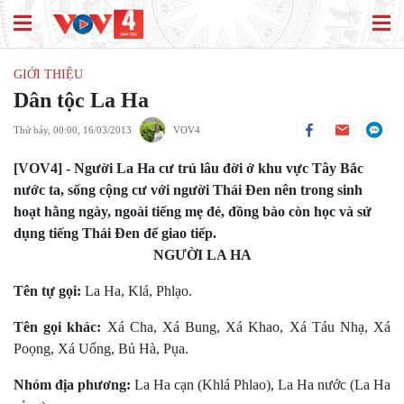
GIỚI THIỆU
Dân tộc La Ha
Thứ bảy, 00:00, 16/03/2013
VOV4
[VOV4] - Người La Ha cư trú lâu đời ở khu vực Tây Bắc
nước ta, sống cộng cư với người Thái Đen nên trong sinh
hoạt hằng ngày, ngoài tiếng mẹ đẻ, đồng bào còn học và sử
dụng tiếng Thái Đen để giao tiếp.
NGƯỜI LA HA
Tên tự gọi:
La Ha, Klá, Phlạo.
Tên gọi khác:
Xá Cha, Xá Bung, Xá Khao, Xá Táu Nhạ, Xá
Poọng, Xá Uống, Bủ Hà, Pụa.
Nhóm địa phương:
La Ha cạn (Khlá Phlao), La Ha nước (La Ha