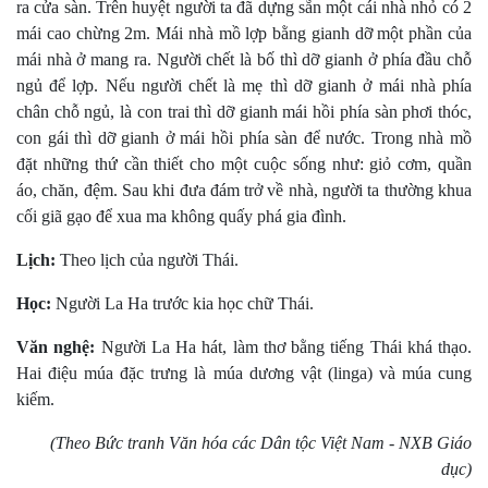
ra cửa sàn. Trên huyệt người ta đã dựng sẵn một cái nhà nhỏ có 2
mái cao chừng 2m. Mái nhà mồ lợp bằng gianh dỡ một phần của
mái nhà ở mang ra. Người chết là bố thì dỡ gianh ở phía đầu chỗ
ngủ để lợp. Nếu người chết là mẹ thì dỡ gianh ở mái nhà phía
chân chỗ ngủ, là con trai thì dỡ gianh mái hồi phía sàn phơi thóc,
con gái thì dỡ gianh ở mái hồi phía sàn để nước. Trong nhà mồ
đặt những thứ cần thiết cho một cuộc sống như: giỏ cơm, quần
áo, chăn, đệm. Sau khi đưa đám trở về nhà, người ta thường khua
cối giã gạo để xua ma không quấy phá gia đình.
Lịch:
Theo lịch của người Thái.
Học:
Người La Ha trước kia học chữ Thái.
Văn nghệ:
Người La Ha hát, làm thơ bằng tiếng Thái khá thạo.
Hai điệu múa đặc trưng là múa dương vật (linga) và múa cung
kiếm.
(Theo Bức tranh Văn hóa các Dân tộc Việt Nam - NXB Giáo
dục)