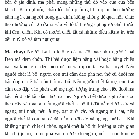
bên ở gia đình, mà phải mang những thứ đó vào cửa của bên
khách. Khi đặt nồi, chảo lên bếp phải đặt hai quai theo hướng
nằm ngủ của người trong gia đình, kiêng không để quai nồi, chảo
theo hướng của 2 cửa ra vào vì đó là hướng đặt người chết trước
khi đem chôn. Khi có người chết, tất cả những điều kiêng kỵ trên
đều huỷ bỏ và làm ngược lại.
Ma chay:
Người La Ha không có tục đốt xác như người Thái
Ðen mà đem chôn. Thi hài được liệm bằng vải hoặc bằng chiếu
nan và khiêng ra đến mộ mới bỏ vào quan tài và hạ huyệt. Nếu
người chết là bố, người con trai cầm dao phá nơi thờ cũ đuổi ma
bậc ông đi để bắt đầu thờ ma bố. Nếu người chết là mẹ, con trai
cầm dao đập vào phên chỗ mẹ ngủ, tượng trưng cho việc đuổi ma
bậc bà đi để bắt đầu thờ ma mẹ. Người chết được đặt nằm dọc
theo cây xà ngang, nếu người chết là bố thì đặt nằm dưới cây xà
ngang thứ nhất, nếu là mẹ, đặt dưới cây xà ngang thứ hai, nếu
người chết là con trai cả đặt nằm dưới cây xà ngang thứ ba... Khi
khiêng người chết đi chôn, người chết là bố thì khiêng ra cửa gian
khách (quản), là mẹ phá vách trước khiêng ra, nếu là con khiêng