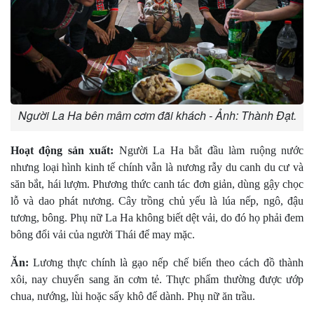
Người La Ha bên mâm cơm đãi khách - Ảnh: Thành Đạt.
Hoạt động sản xuất:
Người La Ha bắt đầu làm ruộng nước
nhưng loại hình kinh tế chính vẫn là nương rẫy du canh du cư và
săn bắt, hái lượm. Phương thức canh tác đơn giản, dùng gậy chọc
lỗ và dao phát nương. Cây trồng chủ yếu là lúa nếp, ngô, đậu
tương, bông. Phụ nữ La Ha không biết dệt vải, do đó họ phải đem
bông đổi vải của người Thái để may mặc.
Ăn:
Lương thực chính là gạo nếp chế biến theo cách đồ thành
xôi, nay chuyển sang ăn cơm tẻ. Thực phẩm thường được ướp
chua, nướng, lùi hoặc sấy khô để dành. Phụ nữ ăn trầu.