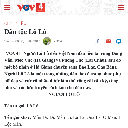
GIỚI THIỆU
Dân tộc Lô Lô
Thứ ba, 00:00, 05/03/2013
VOV4
[VOV4] - Người Lô Lô đến Việt Nam đầu tiên tại vùng Đồng
Văn, Mèo Vạc (Hà Giang) và Phong Thổ (Lai Châu), sau đó
một bộ phận ở Hà Giang chuyển sang Bảo Lạc, Cao Bằng.
Người Lô Lô là một trong những dân tộc có trang phục phụ
nữ đẹp và rực rỡ nhất, được làm thủ công rất cầu kỳ, công
phu và còn lưu truyền cách làm cho đến nay.
NGƯỜI LÔ LÔ
Tên tự gọi:
Lô Lô.
Tên gọi khác:
Mùn Di, Di, Màn Di, La La, Qua La, Ô Man, Lu
Lộc Màn.