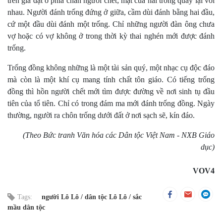
trên giá đặt ở phía chân người chết; mặt của hai trống quay lại với
nhau. Người đánh trống đứng ở giữa, cầm dùi đánh bằng hai đầu,
cứ một đầu dùi đánh một trống. Chỉ những người đàn ông chưa
vợ hoặc có vợ không ở trong thời kỳ thai nghén mới được đánh
trống.
Trống đồng không những là một tài sản quý, một nhạc cụ độc đáo
mà còn là một khí cụ mang tính chất tôn giáo. Có tiếng trống
đồng thì hồn người chết mới tìm được đường về nơi sinh tụ đầu
tiên của tổ tiên. Chỉ có trong đám ma mới đánh trống đồng. Ngày
thường, người ra chôn trống dưới đất ở nơi sạch sẽ, kín đáo.
(Theo Bức tranh Văn hóa các Dân tộc Việt Nam - NXB Giáo
dục)
VOV4
Tags:
người Lô Lô
dân tộc Lô Lô
sắc
mầu dân tộc