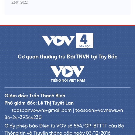
22/04/2022
Cơ quan thường trú Đài TNVN tại Tây Bắc
Giám đốc: Trần Thanh Bình
Phó giám đốc: Lê Thị Tuyết Lan
toasoanvov.vn@gmail.com | toasoan@vovnews.vn
84-24-39344230
Giấy phép báo Điện tử VOV số 564/GP-BTTTT của Bộ
Thông tin và Truyền thông cấp ngày 03/12/2016