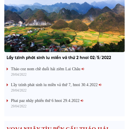
Lầy tzình phát sinh ìu miền vả thứ 2 hnoi 02/5/2022
Tháo coz nom chề duổi hải ziêm Lai Châu
29/04/2022
Lầy tzình phát sinh ìu miền vả thứ 7, hnoi 30.4.2022
29/04/2022
Phai paz nhây phiến thứ 6 hnoi 29.4.2022
29/04/2022
VOV4 NHÂY TÌU PẾN CẤU THÁO HẢI