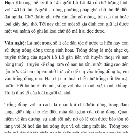
Học:
Khoảng thế kỷ thứ 14 người Lô Lô đã có chữ tượng hình
với 140 bộ thủ. Người ta dùng phương pháp ghép bộ thủ để diễn
đạt nghĩa. Chữ được ghi trên các tấm gỗ mỏng, trên da thú hoặc
loại giấy dày, thô. Tới nay chỉ có một số gia đình còn giữ lại được
một vài mảnh có ghi lại loại chữ đó mà ít ai đọc được.
Văn nghệ:
Là một trong số ít các dân tộc ở nước ta hiện nay còn
sử dụng trống đồng trong sinh hoạt. Trống đồng là một nhạc cụ
truyền thống của người Lô Lô gắn liền với huyền thoại về nạn
hồng thuỷ. Truyện kể rằng: xưa có nạn lụt lớn, nước dâng cao đến
tận trời. Có hai chị em nhờ trời cứu để chị vào trống đồng to, em
vào trống đồng nhỏ. Hai chị em thoát chết nhờ trống nổi lên mặt
nước. Hết lụt họ ở trên núi, sống với nhau thành vợ, thành chồng.
Họ là thuỷ tổ của loài người tái sinh.
Trống đồng với tư cách là nhạc khí chỉ được dùng trong đám
tang, giữ nhịp cho các điệu múa dân gian của cộng đồng. Quan
niệm về âm dương, sự sinh sôi nảy nở có lẽ còn được bảo tồn rõ
ràng với lối hoà tấu hai trống đực và cái cùng một lúc. Trống treo