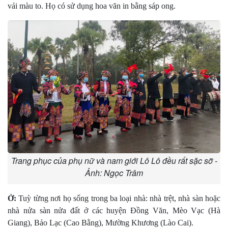
vải màu to. Họ có sử dụng hoa văn in bằng sáp ong.
Trang phục của phụ nữ và nam giới Lô Lô đều rất sặc sỡ -
Ảnh: Ngọc Trâm
Ở:
Tuỳ từng nơi họ sống trong ba loại nhà: nhà trệt, nhà sàn hoặc
nhà nửa sàn nửa đất ở các huyện Ðồng Văn, Mèo Vạc (Hà
Giang), Bảo Lạc (Cao Bằng), Mường Khương (Lào Cai).