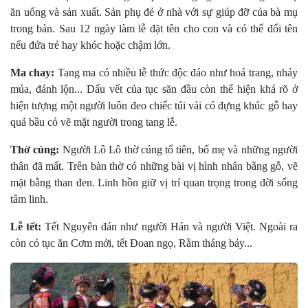
ăn uống và sản xuất. Sản phụ đẻ ở nhà với sự giúp đỡ của bà mụ
trong bản. Sau 12 ngày làm lễ đặt tên cho con và có thể đổi tên
nếu đứa trẻ hay khóc hoặc chậm lớn.
Ma chay:
Tang ma có nhiều lễ thức độc đáo như hoá trang, nhảy
múa, đánh lộn... Dấu vết của tục săn đầu còn thể hiện khá rõ ở
hiện tượng một người luôn đeo chiếc túi vải có đựng khúc gỗ hay
quả bầu có vẽ mặt người trong tang lễ.
Thờ cúng:
Người Lô Lô thờ cúng tổ tiên, bố mẹ và những người
thân đã mất. Trên bàn thờ có những bài vị hình nhân bằng gỗ, vẽ
mặt bằng than đen. Linh hồn giữ vị trí quan trọng trong đời sống
tâm linh.
Lễ tết:
Tết Nguyên đán như người Hán và người Việt. Ngoài ra
còn có tục ăn Cơm mới, tết Ðoan ngọ, Rằm tháng bảy...