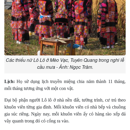
Các thiếu nữ Lô Lô ở Mèo Vạc, Tuyên Quang trong nghi lễ
cầu mưa - Ảnh: Ngọc Trâm.
Lịch:
Họ sử dụng lịch truyền miệng chia năm thành 11 tháng,
mỗi tháng tương ứng với một con vật.
Ðại bộ phận người Lô lô ở nhà nền đất, tường trình, cư trú theo
khuôn viên từng gia đình. Mỗi khuôn viên có nhà bếp và chuồng
gia súc riêng. Ngày nay, mỗi khuôn viên ấy có hàng rào xếp đá
vây quanh trong đó có cổng ra vào.