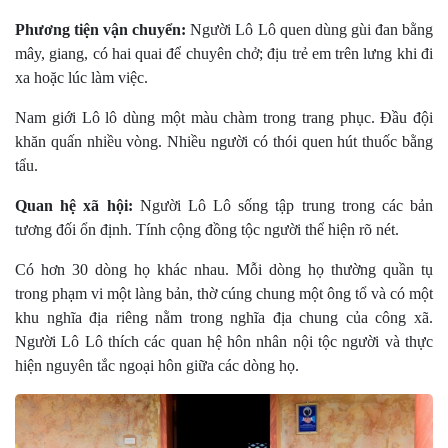
Phương tiện vận chuyển:
Người Lô Lô quen dùng gùi đan bằng
mây, giang, có hai quai để chuyên chở; địu trẻ em trên lưng khi đi
xa hoặc lúc làm việc.
Nam giới Lô lô dùng một màu chàm trong trang phục. Ðầu đội
khăn quấn nhiều vòng. Nhiều người có thói quen hút thuốc bằng
tẩu.
Quan hệ xã hội:
Người Lô Lô sống tập trung trong các bản
tương đối ổn định. Tính cộng đồng tộc người thể hiện rõ nét.
Có hơn 30 dòng họ khác nhau. Mỗi dòng họ thường quần tụ
trong phạm vi một làng bản, thờ cúng chung một ông tổ và có một
khu nghĩa địa riêng nằm trong nghĩa địa chung của công xã.
Người Lô Lô thích các quan hệ hôn nhân nội tộc người và thực
hiện nguyên tắc ngoại hôn giữa các dòng họ.