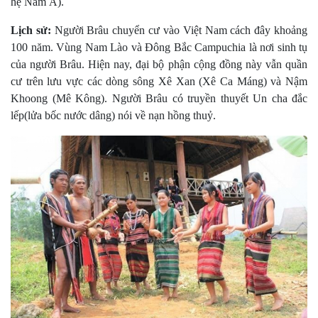
hệ Nam Á).
Lịch sử:
Người Brâu chuyển cư vào Việt Nam cách đây khoảng
100 năm. Vùng Nam Lào và Ðông Bắc Campuchia là nơi sinh tụ
của người Brâu. Hiện nay, đại bộ phận cộng đồng này vẫn quần
cư trên lưu vực các dòng sông Xê Xan (Xê Ca Máng) và Nậm
Khoong (Mê Kông). Người Brâu có truyền thuyết Un cha đắc
lếp(lửa bốc nước dâng) nói về nạn hồng thuỷ.