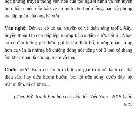
học những truyền thống văn hoá của tộc người mình và rèn luyện
tinh thần chiến đấu bảo vệ an ninh cho buôn làng, bảo vệ phong
tục tập quán của ông bà xưa.
Văn nghệ:
Dân ca có lời ca, truyện cổ về thần sáng tạoPa Xây,
huyền thoại Un cha đắp lếp, những bài ca đám cưới, hát ru. Nhạc
cụ có đàn klông pút được gọi là táp đinh bổ, nhưng quan trọng
hơn cả vẫn là những bộ chiêng đồng nổi tiếng với 3 loại có thang
âm khác nhau là coong, mam và tha.
Chơi:
người Brâu có các trò chơi vui giải trí như đánh cù, thả
diều sáo, hay diều bươm bướm, bơi lội trên sông, cướp dây, bịt
mắt đi tìm, đi cà kheo...
(Theo Bức tranh Văn hóa các Dân tộc Việt Nam - NXB Giáo
dục)