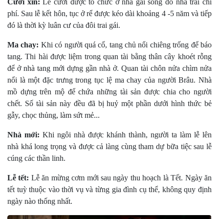
Cưới xin:
Lễ cưới được tổ chức ở nhà gái song do nhà trai chi
phí. Sau lễ kết hôn, tục ở rể được kéo dài khoảng 4 -5 năm và tiếp
đó là thời kỳ luân cư của đôi trai gái.
Ma chay:
Khi có người quá cố, tang chủ nổi chiêng trống để báo
tang. Thi hài được liệm trong quan tài bằng thân cây khoét rỗng
để ở nhà tang mới dựng gần nhà ở. Quan tài chôn nửa chìm nửa
nổi là một đặc trưng trong tục lệ ma chay của người Brâu. Nhà
mồ dựng trên mộ để chứa những tài sản được chia cho người
chết. Số tài sản này đều đã bị huỷ một phần dưới hình thức bẻ
gẫy, chọc thủng, làm sứt mẻ...
Nhà mới:
Khi ngôi nhà được khánh thành, người ta làm lễ lên
nhà khá long trọng và được cả làng cùng tham dự bữa tiệc sau lễ
cúng các thần linh.
Lễ tết:
Lễ ăn mừng cơm mới sau ngày thu hoạch là Tết. Ngày ăn
tết tuỳ thuộc vào thời vụ và từng gia đình cụ thể, không quy định
ngày nào thống nhất.