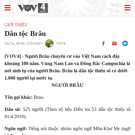
GIỚI THIỆU
Dân tộc Brâu
Thứ ba, 00:00, 12/03/2013
VOV4
[VOV4] - Người Brâu chuyển cư vào Việt Nam cách đây
khoảng 100 năm. Vùng Nam Lào và Ðông Bắc Campuchia là
nơi sinh tụ của người Brâu. Brâu là dân tộc thiểu số có dưới
1.000 người tại nước ta.
NGƯỜI BRÂU
Tên gọi khác:
Brao.
Dân số:
525 người (Theo số liệu Điều tra 53 dân tộc thiểu số
01/4/2019).
Ngôn ngữ:
Tiếng nói thuộc nhóm ngôn ngữ Môn-Khơ Me (ngữ