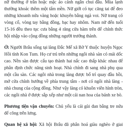
nữ thường ở trần hoặc mặc áo cánh ngắn chui đầu. Mùa lạnh
thường khoác thêm một tấm mền. Nữ giới có tục căng tai để đeo
những khoanh nứa vàng hoặc khuyên bằng ngà voi. Nữ trang có
vòng cổ, vòng tay bằng đồng, bạc hay nhôm. Nam nữ đến tuổi
15-16 đều theo tục cưa bằng 4 răng cửa hàm trên để chính thức
hội nhập vào cộng đồng những người trưởng thành.
Ở:
Người Brâu sống tại làng Ðắc Mế xã Bờ Y thuộc huyện Ngọc
Hồi tỉnh Kon Tum. Họ cư trú trên những ngôi nhà sàn có mái dốc
cao. Nền sàn được cấu tạo thành hai nấc cao thấp khác nhau để
phân định chức năng sinh hoạt. Nhà chính đi sang nhà phụ qua
một cầu sàn. Các ngôi nhà trong làng được bố trí quay đầu hồi,
mở cửa chính hướng về phía trung tâm - nơi có ngôi nhà làng -
nhà chung của cộng đồng. Như vậy làng có khuôn viên hình tròn,
các ngôi nhà ở được sắp xếp như một cái nan hoa của bánh xe bò.
Phương tiện vận chuyển:
Chủ yếu là cái gùi đan bằng tre nứa
để cõng trên lưng.
Quan hệ xã hội:
Xã hội Brâu đã phân hoá giàu nghèo ở giai