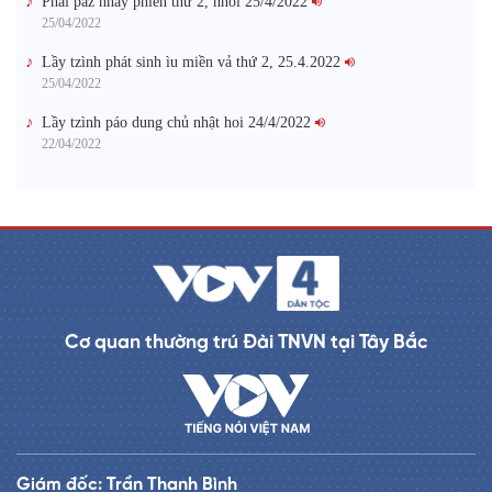
Phai paz nhây phiến thứ 2, hnoi 25/4/2022
25/04/2022
Lầy tzình phát sinh ìu miền vả thứ 2, 25.4.2022
25/04/2022
Lầy tzình páo dung chủ nhật hoi 24/4/2022
22/04/2022
Cơ quan thường trú Đài TNVN tại Tây Bắc
Giám đốc: Trần Thanh Bình