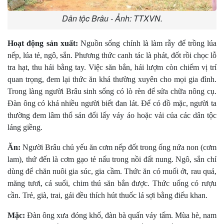
Dân tộc Brâu - Ảnh: TTXVN.
Hoạt động sản xuất:
Nguồn sống chính là làm rẫy để trồng lúa
nếp, lúa tẻ, ngô, sắn. Phương thức canh tác là phát, đốt rồi chọc lỗ
tra hạt, thu hái bằng tay. Việc săn bắn, hái lượm còn chiếm vị trí
quan trọng, đem lại thức ăn khá thường xuyên cho mọi gia đình.
Trong làng người Brâu sinh sống có lò rèn để sửa chữa nông cụ.
Ðàn ông có khá nhiều người biết đan lát. Ðể có đồ mặc, người ta
thường đem lâm thổ sản đổi lấy váy áo hoặc vải của các dân tộc
láng giềng.
Ăn:
Người Brâu chủ yếu ăn cơm nếp đốt trong ống nứa non (cơm
lam), thứ đến là cơm gạo tẻ nấu trong nồi đất nung. Ngô, sắn chỉ
dùng để chăn nuôi gia súc, gia cầm. Thức ăn có muối ớt, rau quả,
măng tươi, cá suối, chim thú săn bắn được. Thức uống có rượu
cần. Trẻ, già, trai, gái đều thích hút thuốc lá sợi bằng điếu khan.
Mặc:
Ðàn ông xưa đóng khố, đàn bà quấn váy tấm. Mùa hè, nam