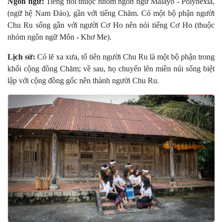
Ngôn ngữ:
Tiếng nói thuộc nhóm ngôn ngữ Malayô - Polynêxia,
(ngữ hệ Nam Ðảo), gần với tiếng Chăm. Có một bộ phận người
Chu Ru sống gần với người Cơ Ho nên nói tiếng Cơ Ho (thuộc
nhóm ngôn ngữ Môn - Khơ Me).
Lịch sử:
Có lẽ xa xưa, tổ tiên người Chu Ru là một bộ phận trong
khối cộng đồng Chăm; về sau, họ chuyển lên miền núi sống biệt
lập với cộng đồng gốc nên thành người Chu Ru.