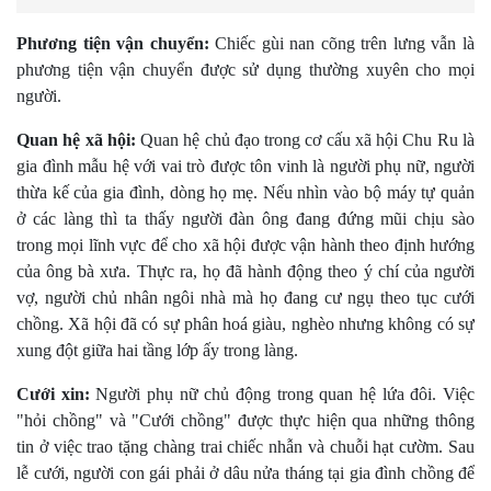
Phương tiện vận chuyển:
Chiếc gùi nan cõng trên lưng vẫn là
phương tiện vận chuyển được sử dụng thường xuyên cho mọi
người.
Quan hệ xã hội:
Quan hệ chủ đạo trong cơ cấu xã hội Chu Ru là
gia đình mẫu hệ với vai trò được tôn vinh là người phụ nữ, người
thừa kế của gia đình, dòng họ mẹ. Nếu nhìn vào bộ máy tự quản
ở các làng thì ta thấy người đàn ông đang đứng mũi chịu sào
trong mọi lĩnh vực để cho xã hội được vận hành theo định hướng
của ông bà xưa. Thực ra, họ đã hành động theo ý chí của người
vợ, người chủ nhân ngôi nhà mà họ đang cư ngụ theo tục cưới
chồng. Xã hội đã có sự phân hoá giàu, nghèo nhưng không có sự
xung đột giữa hai tầng lớp ấy trong làng.
Cưới xin:
Người phụ nữ chủ động trong quan hệ lứa đôi. Việc
"hỏi chồng" và "Cưới chồng" được thực hiện qua những thông
tin ở việc trao tặng chàng trai chiếc nhẫn và chuỗi hạt cườm. Sau
lễ cưới, người con gái phải ở dâu nửa tháng tại gia đình chồng để