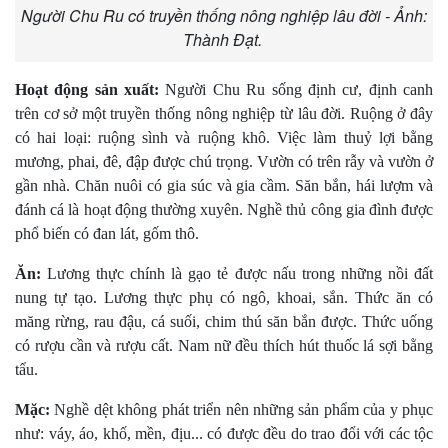
Người Chu Ru có truyền thống nông nghiệp lâu đời - Ảnh:
Thành Đạt.
Hoạt động sản xuất:
Người Chu Ru sống định cư, định canh
trên cơ sở một truyền thống nông nghiệp từ lâu đời. Ruộng ở đây
có hai loại: ruộng sình và ruộng khô. Việc làm thuỷ lợi bằng
mương, phai, đê, đập được chú trọng. Vườn có trên rẫy và vườn ở
gần nhà. Chăn nuôi có gia súc và gia cầm. Săn bắn, hái lượm và
đánh cá là hoạt động thường xuyên. Nghề thủ công gia đình được
phổ biến có đan lát, gốm thô.
Ăn:
Lương thực chính là gạo tẻ được nấu trong những nồi đất
nung tự tạo. Lương thực phụ có ngô, khoai, sắn. Thức ăn có
măng rừng, rau đậu, cá suối, chim thú săn bắn được. Thức uống
có rượu cần và rượu cất. Nam nữ đều thích hút thuốc lá sợi bằng
tẩu.
Mặc:
Nghề dệt không phát triển nên những sản phẩm của y phục
như: váy, áo, khố, mền, địu... có được đều do trao đổi với các tộc