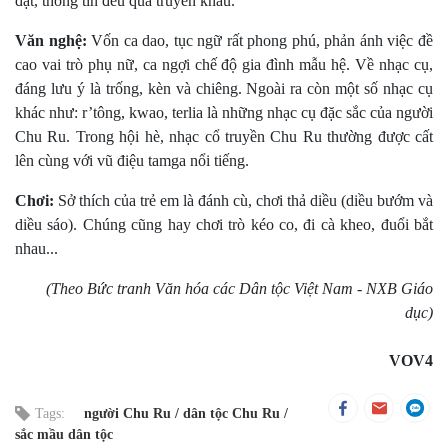
đạt, thông tin đều qua truyền khẩu.
Văn nghệ:
Vốn ca dao, tục ngữ rất phong phú, phản ánh việc đề
cao vai trò phụ nữ, ca ngợi chế độ gia đình mẫu hệ. Về nhạc cụ,
đáng lưu ý là trống, kèn và chiêng. Ngoài ra còn một số nhạc cụ
khác như: r’tông, kwao, terlia là những nhạc cụ đặc sắc của người
Chu Ru. Trong hội hè, nhạc cổ truyền Chu Ru thường được cất
lên cùng với vũ điệu tamga nổi tiếng.
Chơi:
Sở thích của trẻ em là đánh cù, chơi thả diều (diều bướm và
diều sáo). Chúng cũng hay chơi trò kéo co, đi cà kheo, đuổi bắt
nhau...
(Theo Bức tranh Văn hóa các Dân tộc Việt Nam - NXB Giáo
dục)
VOV4
Tags:
người Chu Ru
dân tộc Chu Ru
sắc mầu dân tộc