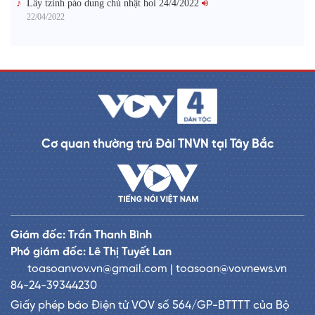
Lầy tzình páo dung chủ nhật hoi 24/4/2022
22/04/2022
Cơ quan thường trú Đài TNVN tại Tây Bắc
Giám đốc: Trần Thanh Bình
Phó giám đốc: Lê Thị Tuyết Lan
toasoanvov.vn@gmail.com | toasoan@vovnews.vn
84-24-39344230
Giấy phép báo Điện tử VOV số 564/GP-BTTTT của Bộ