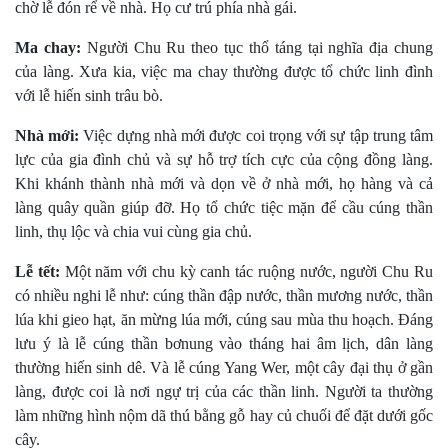
chờ lễ đón rể về nhà. Họ cư trú phía nhà gái.
Ma chay:
Người Chu Ru theo tục thổ táng tại nghĩa địa chung
của làng. Xưa kia, việc ma chay thường được tổ chức linh đình
với lễ hiến sinh trâu bò.
Nhà mới:
Việc dựng nhà mới được coi trọng với sự tập trung tâm
lực của gia đình chủ và sự hỗ trợ tích cực của cộng đồng làng.
Khi khánh thành nhà mới và dọn về ở nhà mới, họ hàng và cả
làng quây quần giúp đỡ. Họ tổ chức tiệc mặn để cầu cúng thần
linh, thụ lộc và chia vui cùng gia chủ.
Lễ tết:
Một năm với chu kỳ canh tác ruộng nước, người Chu Ru
có nhiều nghi lễ như: cúng thần đập nước, thần mương nước, thần
lúa khi gieo hạt, ăn mừng lúa mới, cúng sau mùa thu hoạch. Ðáng
lưu ý là lễ cúng thần bơnung vào tháng hai âm lịch, dân làng
thường hiến sinh dê. Và lễ cúng Yang Wer, một cây đại thụ ở gần
làng, được coi là nơi ngự trị của các thần linh. Người ta thường
làm những hình nộm dã thú bằng gỗ hay củ chuối để đặt dưới gốc
cây.