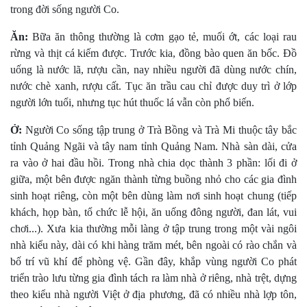
trong đời sống người Co.
Ăn:
Bữa ăn thông thường là cơm gạo tẻ, muối ớt, các loại rau
rừng và thịt cá kiếm được. Trước kia, đồng bào quen ăn bốc. Ðồ
uống là nước lã, rượu cần, nay nhiều người đã dùng nước chín,
nước chè xanh, rượu cất. Tục ăn trầu cau chỉ được duy trì ở lớp
người lớn tuổi, nhưng tục hút thuốc lá vẫn còn phổ biến.
Ở:
Người Co sống tập trung ở Trà Bồng và Trà Mi thuộc tây bắc
tỉnh Quảng Ngãi và tây nam tỉnh Quảng Nam. Nhà sàn dài, cửa
ra vào ở hai đầu hồi. Trong nhà chia dọc thành 3 phần: lối đi ở
giữa, một bên được ngăn thành từng buồng nhỏ cho các gia đình
sinh hoạt riêng, còn một bên dùng làm nơi sinh hoạt chung (tiếp
khách, họp bàn, tổ chức lễ hội, ăn uống đông người, đan lát, vui
chơi...). Xưa kia thường mỗi làng ở tập trung trong một vài ngôi
nhà kiểu này, dài có khi hàng trăm mét, bên ngoài có rào chắn và
bố trí vũ khí để phòng vệ. Gần đây, khắp vùng người Co phát
triển trào lưu từng gia đình tách ra làm nhà ở riêng, nhà trệt, dựng
theo kiểu nhà người Việt ở địa phương, đã có nhiều nhà lợp tôn,