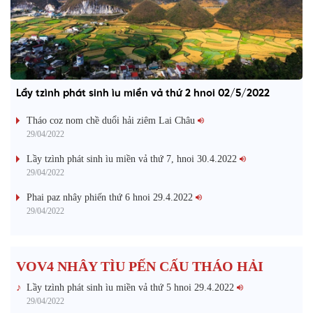
Lầy tzình phát sinh ìu miền vả thứ 2 hnoi 02/5/2022
Tháo coz nom chề duổi hải ziêm Lai Châu
29/04/2022
Lầy tzình phát sinh ìu miền vả thứ 7, hnoi 30.4.2022
29/04/2022
Phai paz nhây phiến thứ 6 hnoi 29.4.2022
29/04/2022
VOV4 NHÂY TÌU PẾN CẤU THÁO HẢI
Lầy tzình phát sinh ìu miền vả thứ 5 hnoi 29.4.2022
29/04/2022