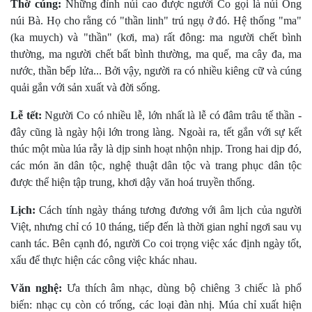
Thờ cúng:
Những đỉnh núi cao được người Co gọi là núi Ông
núi Bà. Họ cho rằng có "thần linh" trú ngụ ở đó. Hệ thống "ma"
(ka muych) và "thần" (kơi, ma) rất đông: ma người chết bình
thường, ma người chết bất bình thường, ma quế, ma cây đa, ma
nước, thần bếp lửa... Bởi vậy, người ra có nhiều kiêng cữ và cúng
quải gắn với sản xuất và đời sống.
Lễ tết:
Người Co có nhiều lễ, lớn nhất là lễ có đâm trâu tế thần -
đây cũng là ngày hội lớn trong làng. Ngoài ra, tết gắn với sự kết
thúc một mùa lúa rẫy là dịp sinh hoạt nhộn nhịp. Trong hai dịp đó,
các món ăn dân tộc, nghệ thuật dân tộc và trang phục dân tộc
được thể hiện tập trung, khơi dậy văn hoá truyền thống.
Lịch:
Cách tính ngày tháng tương đương với âm lịch của người
Việt, nhưng chỉ có 10 tháng, tiếp đến là thời gian nghỉ ngơi sau vụ
canh tác. Bên cạnh đó, người Co coi trọng việc xác định ngày tốt,
xấu để thực hiện các công việc khác nhau.
Văn nghệ:
Ưa thích âm nhạc, dùng bộ chiêng 3 chiếc là phổ
biến: nhạc cụ còn có trống, các loại đàn nhị. Múa chỉ xuất hiện