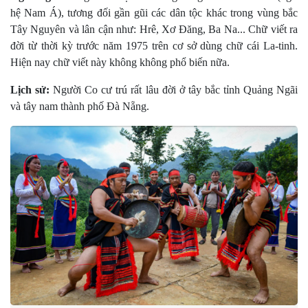
hệ Nam Á), tương đối gần gũi các dân tộc khác trong vùng bắc
Tây Nguyên và lân cận như: Hrê, Xơ Ðăng, Ba Na... Chữ viết ra
đời từ thời kỳ trước năm 1975 trên cơ sở dùng chữ cái La-tinh.
Hiện nay chữ viết này không không phổ biến nữa.
Lịch sử:
Người Co cư trú rất lâu đời ở tây bắc tỉnh Quảng Ngãi
và tây nam thành phố Đà Nẵng.