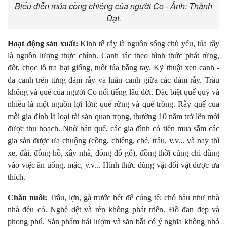
Biểu diễn múa cồng chiêng của người Co - Ảnh: Thành
Đạt.
Hoạt động sản xuất:
Kinh tế rẫy là nguồn sống chủ yếu, lúa rẫy
là nguồn lương thực chính. Canh tác theo hình thức phát rừng,
đốt, chọc lỗ tra hạt giống, tuốt lúa bằng tay. Kỹ thuật xen canh -
đa canh trên từng đám rẫy và luân canh giữa các đám rẫy. Trầu
không và quế của người Co nổi tiếng lâu đời. Ðặc biệt quế quý và
nhiều là một nguồn lợi lớn: quế rừng và quế trồng. Rẫy quế của
mỗi gia đình là loại tài sản quan trọng, thường 10 năm trở lên mới
được thu hoạch. Nhờ bán quế, các gia đình có tiền mua sắm các
gia sản được ưa chuộng (cồng, chiêng, ché, trâu, v.v... và nay thì
xe, đài, đồng hồ, xây nhà, đóng đồ gỗ), đồng thời cũng chi dùng
vào việc ăn uống, mặc, v.v... Hình thức dùng vật đổi vật được ưa
thích.
Chăn nuôi:
Trâu, lợn, gà trước hết để cúng tế; chó hầu như nhà
nhà đều có. Nghề dệt và rèn không phát triển. Ðồ đan đẹp và
phong phú. Sản phẩm hái lượm và săn bắt có ý nghĩa không nhỏ