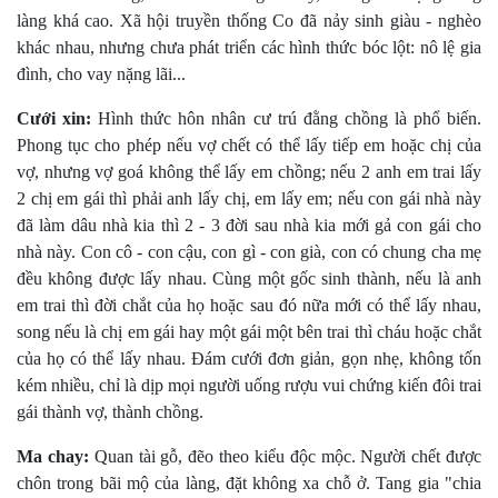
làng khá cao. Xã hội truyền thống Co đã nảy sinh giàu - nghèo
khác nhau, nhưng chưa phát triển các hình thức bóc lột: nô lệ gia
đình, cho vay nặng lãi...
Cưới xin:
Hình thức hôn nhân cư trú đằng chồng là phổ biến.
Phong tục cho phép nếu vợ chết có thể lấy tiếp em hoặc chị của
vợ, nhưng vợ goá không thể lấy em chồng; nếu 2 anh em trai lấy
2 chị em gái thì phải anh lấy chị, em lấy em; nếu con gái nhà này
đã làm dâu nhà kia thì 2 - 3 đời sau nhà kia mới gả con gái cho
nhà này. Con cô - con cậu, con gì - con già, con có chung cha mẹ
đều không được lấy nhau. Cùng một gốc sinh thành, nếu là anh
em trai thì đời chắt của họ hoặc sau đó nữa mới có thể lấy nhau,
song nếu là chị em gái hay một gái một bên trai thì cháu hoặc chắt
của họ có thể lấy nhau. Ðám cưới đơn giản, gọn nhẹ, không tốn
kém nhiều, chỉ là dịp mọi người uống rượu vui chứng kiến đôi trai
gái thành vợ, thành chồng.
Ma chay:
Quan tài gỗ, đẽo theo kiểu độc mộc. Người chết được
chôn trong bãi mộ của làng, đặt không xa chỗ ở. Tang gia "chia