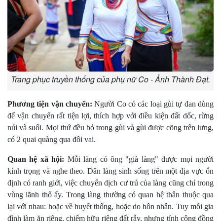
Trang phục truyền thống của phụ nữ Co - Ảnh Thành Đạt.
Phương tiện vận chuyển:
Người Co có các loại gùi tự đan dùng
để vận chuyển rất tiện lợi, thích hợp với điều kiện đất dốc, rừng
núi và suối. Mọi thứ đều bỏ trong gùi và gùi được cõng trên lưng,
có 2 quai quàng qua đôi vai.
Quan hệ xã hội:
Mỗi làng có ông "già làng" được mọi người
kính trọng và nghe theo. Dân làng sinh sống trên một địa vực ổn
định có ranh giới, việc chuyển dịch cư trú của làng cũng chỉ trong
vùng lãnh thổ ấy. Trong làng thường có quan hệ thân thuộc qua
lại với nhau: hoặc về huyết thống, hoặc do hôn nhân. Tuy mỗi gia
đình làm ăn riêng, chiếm hữu riêng đất rẫy, nhưng tính cộng đồng