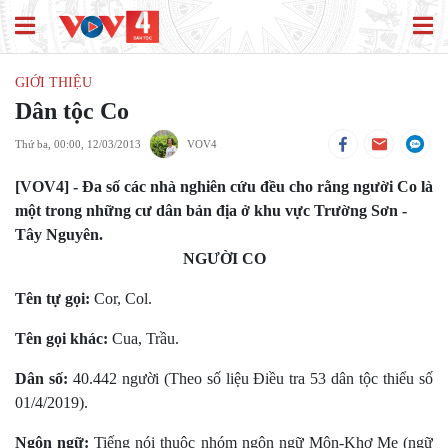
GIỚI THIỆU
Dân tộc Co
Thứ ba, 00:00, 12/03/2013
VOV4
[VOV4] - Đa số các nhà nghiên cứu đều cho rằng người Co là
một trong những cư dân bản địa ở khu vực Trường Sơn -
Tây Nguyên.
NGƯỜI CO
Tên tự gọi:
Cor, Col.
Tên gọi khác:
Cua, Trầu.
Dân số:
40.442 người (Theo số liệu Điều tra 53 dân tộc thiểu số
01/4/2019).
Ngôn ngữ:
Tiếng nói thuộc nhóm ngôn ngữ Môn-Khơ Me (ngữ