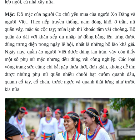
lợp ngói, cả nhà xây nữa.
Mặc:
Ðồ mặc của người Co chủ yếu mua của người Xơ Ðăng và
người Việt. Theo nếp truyền thống, nam đóng khố, ở trần, nữ
quấn váy, mặc áo cộc tay; mùa lạnh thì khoác tấm vải choàng. Bộ
quần áo dài với khăn xếp du nhập từ đồng bằng lên từng được
dùng trưng diện trong ngày lễ hội, nhất là những bô lão khá giả.
Ngày nay, quần áo người Việt được dùng lan tràn, váy còn thấy
một số phụ nữ mặc nhưng đều dùng vải công nghiệp. Các loại
vòng trang sức cũng chỉ bắt gặp thưa thớt, đơn giản, không dễ tìm
được những phụ nữ quấn nhiều chuỗi hạt cườm quanh đầu,
quanh cổ tay, cổ chân, trước ngực và quanh thắt lưng như trước
kia nữa.