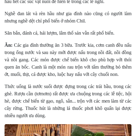
hầu hết các súc vật nuôi để hiến tế trong các lễ nghi.
Nghề đan lát và rèn hầu như gia đình nào cũng có người làm
nhưng nghề dệt chỉ phổ biến ở nhóm Chil.
Săn bắn, đánh cá, hái lượm, lâm thổ sản vẫn rất phổ biến.
Ăn:
Các gia đình thường ăn 3 bữa. Trước kia, cơm canh đều nấu
trong ống nước và sau này mới được nấu trong nồi đất, nồi đồng
và nồi gang. Các món được chế biến khô cho phù hợp với thói
quen ăn bốc. Canh là một món rau trộn với tấm thường bỏ thêm
ớt, muối, thịt, cá được kho, luộc hay nấu với cây chuối non.
Thức uống là nước suối được đựng trong các trái bầu, trong các
ghè. Rượu cần (tơrnơm) rất được ưa chuộng trong các lễ tiệc, hội
hè, được chế biến từ gạo, ngô, sắn... trộn với các men làm từ các
cây rừng. Thuốc hút là những lá thuốc phơi khô quấn lại được
nhiều người ưa dùng.