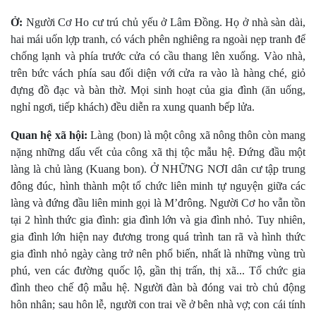
Ở:
Người Cơ Ho cư trú chủ yếu ở Lâm Ðồng. Họ ở nhà sàn dài,
hai mái uốn lợp tranh, có vách phên nghiêng ra ngoài nẹp tranh để
chống lạnh và phía trước cửa có cầu thang lên xuống. Vào nhà,
trên bức vách phía sau đối diện với cửa ra vào là hàng ché, giỏ
đựng đồ đạc và bàn thờ. Mọi sinh hoạt của gia đình (ăn uống,
nghỉ ngơi, tiếp khách) đều diễn ra xung quanh bếp lửa.
Quan hệ xã hội:
Làng (bon) là một công xã nông thôn còn mang
nặng những dấu vết của công xã thị tộc mẫu hệ. Ðứng đầu một
làng là chủ làng (Kuang bon). Ở NHỮNG NƠI dân cư tập trung
đông đúc, hình thành một tổ chức liên minh tự nguyện giữa các
làng và đứng đầu liên minh gọi là M’đrông. Người Cơ ho vẫn tồn
tại 2 hình thức gia đình: gia đình lớn và gia đình nhỏ. Tuy nhiên,
gia đình lớn hiện nay đương trong quá trình tan rã và hình thức
gia đình nhỏ ngày càng trở nên phổ biến, nhất là những vùng trù
phú, ven các đường quốc lộ, gần thị trấn, thị xã... Tổ chức gia
đình theo chế độ mẫu hệ. Người đàn bà đóng vai trò chủ động
hôn nhân; sau hôn lễ, người con trai về ở bên nhà vợ; con cái tính