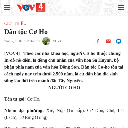
GIỚI THIỆU
Dân tộc Cơ Ho
Thứ tư, 00:00, 13/03/2013
VOV4
[VOV4] - Theo các nhà khoa học, người Cơ-ho thuộc chủng
In-đô-nê-diên, là đồng chủ nhân của văn hóa Sa Huỳnh, bộ
phận phía nam của văn hóa Đông Sơn. Dân tộc Cơ-ho tồn tại
cách ngày nay trên dưới 2.500 năm, là cư dân bản địa sinh
sống lâu đời trên mảnh đất Tây Nguyên.
NGƯỜI CƠ HO
Tên tự gọi:
Cơ Ho.
Nhóm địa phương:
Xrê, Nộp (Tu nốp), Cơ Dòn, Chil, Lát
(Lách), Tơ Ring (Tring).