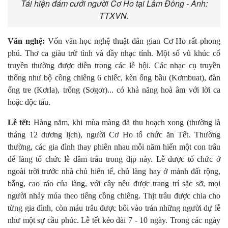
Tái hiện đám cưới người Cơ Ho tại Lâm Đồng - Ảnh:
TTXVN.
Văn nghệ:
Vốn văn học nghệ thuật dân gian Cơ Ho rất phong
phú. Thơ ca giàu trữ tình và đầy nhạc tính. Một số vũ khúc cổ
truyền thường được diễn trong các lễ hội. Các nhạc cụ truyền
thống như bộ cồng chiêng 6 chiếc, kèn ống bầu (Kơmbuat), đàn
ống tre (Kơrla), trống (Sơgơr)... có khả năng hoà âm với lời ca
hoặc độc tấu.
Lễ tết:
Hàng năm, khi mùa màng đã thu hoạch xong (thường là
tháng 12 dương lịch), người Cơ Ho tổ chức ăn Tết. Thường
thường, các gia đình thay phiên nhau mỗi năm hiến một con trâu
để làng tổ chức lễ đâm trâu trong dịp này. Lễ được tổ chức ở
ngoài trời trước nhà chủ hiến tế, chủ làng hay ở mảnh đất rộng,
bằng, cao ráo của làng, với cây nêu được trang trí sặc sỡ, mọi
người nhảy múa theo tiếng cồng chiêng. Thịt trâu được chia cho
từng gia đình, còn máu trâu được bôi vào trán những người dự lễ
như một sự cầu phúc. Lễ tết kéo dài 7 - 10 ngày. Trong các ngày