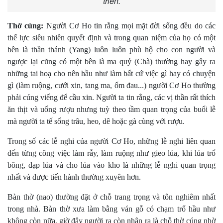
triển.
Thờ cúng:
Người Cơ Ho tin rằng mọi mặt đời sống đều do các
thế lực siêu nhiên quyết định và trong quan niệm của họ có một
bên là thần thánh (Yang) luôn luôn phù hộ cho con người và
ngược lại cũng có một bên là ma quỷ (Chà) thường hay gây ra
những tai hoạ cho nên hầu như làm bất cứ việc gì hay có chuyện
gì (làm ruộng, cưới xin, tang ma, ốm đau...) người Cơ Ho thường
phải cúng viếng để cầu xin. Người ta tin rằng, các vị thần rất thích
ăn thịt và uống rượu nhưng tuỳ theo tầm quan trọng của buổi lễ
mà người ta tế sống trâu, heo, dê hoặc gà cùng với rượu.
Trong số các lễ nghi của người Cơ Ho, những lễ nghi liên quan
đến từng công việc làm rẫy, làm ruộng như gieo lúa, khi lúa trổ
bông, đạp lúa và cho lúa vào kho là những lễ nghi quan trọng
nhất và được tiến hành thường xuyên hơn.
Bàn thờ (nao) thường đặt ở chỗ trang trọng và tôn nghiêm nhất
trong nhà. Bàn thờ xưa làm bằng ván gỗ có chạm trổ hầu như
không còn nữa, giờ đây người ra còn nhận ra là chỗ thờ cúng nhờ