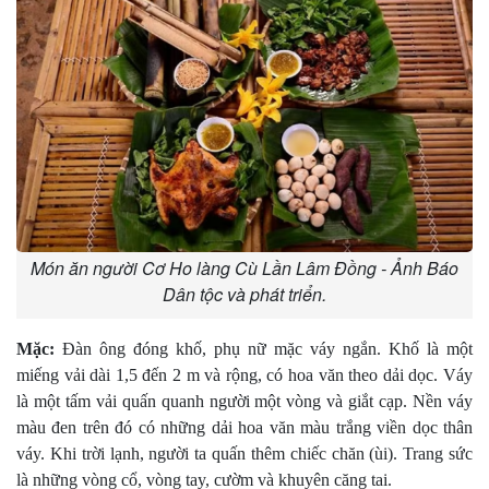
Món ăn người Cơ Ho làng Cù Lần Lâm Đồng - Ảnh Báo
Dân tộc và phát triển.
Mặc:
Ðàn ông đóng khố, phụ nữ mặc váy ngắn. Khố là một
miếng vải dài 1,5 đến 2 m và rộng, có hoa văn theo dải dọc. Váy
là một tấm vải quấn quanh người một vòng và giắt cạp. Nền váy
màu đen trên đó có những dải hoa văn màu trắng viền dọc thân
váy. Khi trời lạnh, người ta quấn thêm chiếc chăn (ùi). Trang sức
là những vòng cổ, vòng tay, cườm và khuyên căng tai.