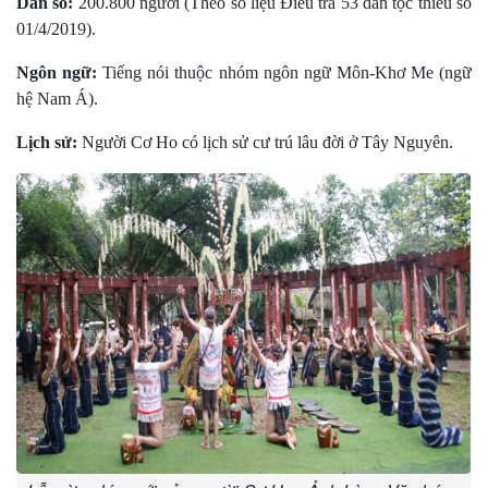
Dân số:
200.800 người (Theo số liệu Điều tra 53 dân tộc thiểu số
01/4/2019).
Ngôn ngữ:
Tiếng nói thuộc nhóm ngôn ngữ Môn-Khơ Me (ngữ
hệ Nam Á).
Lịch sử:
Người Cơ Ho có lịch sử cư trú lâu đời ở Tây Nguyên.