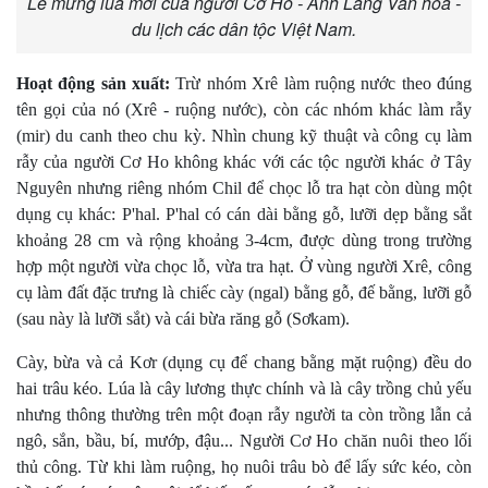
Lễ mừng lúa mới của người Cơ Ho - Ảnh Làng Văn hóa -
du lịch các dân tộc Việt Nam.
Hoạt động sản xuất:
Trừ nhóm Xrê làm ruộng nước theo đúng
tên gọi của nó (Xrê - ruộng nước), còn các nhóm khác làm rẫy
(mir) du canh theo chu kỳ. Nhìn chung kỹ thuật và công cụ làm
rẫy của người Cơ Ho không khác với các tộc người khác ở Tây
Nguyên nhưng riêng nhóm Chil để chọc lỗ tra hạt còn dùng một
dụng cụ khác: P'hal. P'hal có cán dài bằng gỗ, lưỡi dẹp bằng sắt
khoảng 28 cm và rộng khoảng 3-4cm, được dùng trong trường
hợp một người vừa chọc lỗ, vừa tra hạt. Ở vùng người Xrê, công
cụ làm đất đặc trưng là chiếc cày (ngal) bằng gỗ, đế bằng, lưỡi gỗ
(sau này là lưỡi sắt) và cái bừa răng gỗ (Sơkam).
Cày, bừa và cả Kơr (dụng cụ để chang bằng mặt ruộng) đều do
hai trâu kéo. Lúa là cây lương thực chính và là cây trồng chủ yếu
nhưng thông thường trên một đoạn rẫy người ta còn trồng lẫn cả
ngô, sắn, bầu, bí, mướp, đậu... Người Cơ Ho chăn nuôi theo lối
thủ công. Từ khi làm ruộng, họ nuôi trâu bò để lấy sức kéo, còn