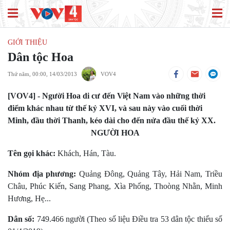
GIỚI THIỆU
Dân tộc Hoa
Thứ năm, 00:00, 14/03/2013
VOV4
[VOV4] - Người Hoa di cư đến Việt Nam vào những thời
điểm khác nhau từ thế kỷ XVI, và sau này vào cuối thời
Minh, đầu thời Thanh, kéo dài cho đến nửa đầu thế kỷ XX.
NGƯỜI HOA
Tên gọi khác:
Khách, Hán, Tàu.
Nhóm địa phương:
Quảng Ðông, Quảng Tây, Hải Nam, Triều
Châu, Phúc Kiến, Sang Phang, Xìa Phống, Thoòng Nhằn, Minh
Hương, Hẹ...
Dân số:
749.466 người (Theo số liệu Điều tra 53 dân tộc thiểu số