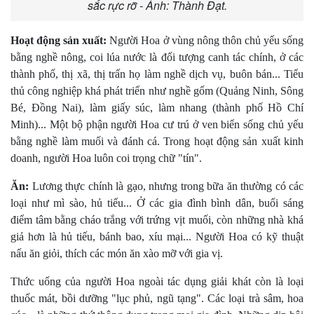
sắc rực rỡ - Ảnh: Thành Đạt.
Hoạt động sản xuất:
Người Hoa ở vùng nông thôn chủ yếu sống
bằng nghề nông, coi lúa nước là đối tượng canh tác chính, ở các
thành phố, thị xã, thị trấn họ làm nghề dịch vụ, buôn bán... Tiểu
thủ công nghiệp khá phát triển như nghề gốm (Quảng Ninh, Sông
Bé, Ðồng Nai), làm giấy súc, làm nhang (thành phố Hồ Chí
Minh)... Một bộ phận người Hoa cư trú ở ven biển sống chủ yếu
bằng nghề làm muối và đánh cá. Trong hoạt động sản xuất kinh
doanh, người Hoa luôn coi trọng chữ "tín".
Ăn:
Lương thực chính là gạo, nhưng trong bữa ăn thường có các
loại như mì sào, hủ tiếu... Ở các gia đình bình dân, buổi sáng
điểm tâm bằng cháo trắng với trứng vịt muối, còn những nhà khá
giả hơn là hủ tiếu, bánh bao, xíu mại... Người Hoa có kỹ thuật
nấu ăn giỏi, thích các món ăn xào mỡ với gia vị.
Thức uống của người Hoa ngoài tác dụng giải khát còn là loại
thuốc mát, bồi dưỡng "lục phủ, ngũ tạng". Các loại trà sâm, hoa