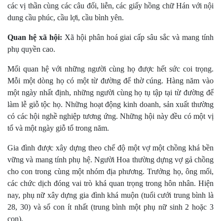
các vị thần cùng các câu đối, liễn, các giấy hồng chữ Hán với nội
dung cầu phúc, cầu lợi, cầu bình yên.
Quan hệ xã hội:
Xã hội phân hoá giai cấp sâu sắc và mang tính
phụ quyền cao.
Mối quan hệ với những người cùng họ được hết sức coi trọng.
Mỗi một dòng họ có một từ đường để thờ cúng. Hàng năm vào
một ngày nhất định, những người cùng họ tụ tập tại từ đường để
làm lễ giỗ tộc họ. Những hoạt động kinh doanh, sản xuất thường
có các hội nghề nghiệp tương ứng. Những hội này đều có một vị
tổ và một ngày giỗ tổ trong năm.
Gia đình được xây dựng theo chế độ một vợ một chồng khá bền
vững và mang tính phụ hệ. Người Hoa thường dựng vợ gả chồng
cho con trong cùng một nhóm địa phương. Trưởng họ, ông mối,
các chức dịch đóng vai trò khá quan trọng trong hôn nhân. Hiện
nay, phụ nữ xây dựng gia đình khá muộn (tuổi cưới trung bình là
28, 30) và số con ít nhất (trung bình một phụ nữ sinh 2 hoặc 3
con).