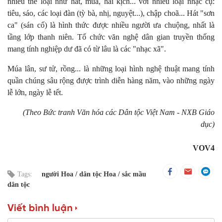
nhiều thể loại như hát, múa, hài kịch... với nhiều loại nhạc cụ:
tiêu, sáo, các loại đàn (tỳ bà, nhị, nguyệt...), chập choã... Hát "sơn
ca" (sán cố) là hình thức được nhiều người ưa chuộng, nhất là
tầng lớp thanh niên. Tổ chức văn nghệ dân gian truyền thống
mang tính nghiệp dư đã có từ lâu là các "nhạc xã".
Múa lân, sư tử, rồng... là những loại hình nghệ thuật mang tính
quần chúng sâu rộng được trình diễn hàng năm, vào những ngày
lễ lớn, ngày lễ tết.
(Theo Bức tranh Văn hóa các Dân tộc Việt Nam - NXB Giáo
dục)
VOV4
Tags:
người Hoa
dân tộc Hoa
sắc mầu
dân tộc
Viết bình luận