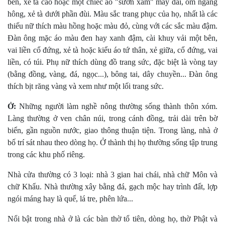
bên, xẻ tà cao hoặc một chiếc áo "sườn xám" may dài, ôm ngang
hông, xẻ tà dưới phần đùi. Màu sắc trang phục của họ, nhất là các
thiếu nữ thích màu hồng hoặc màu đỏ, cùng với các sắc màu đậm.
Ðàn ông mặc áo màu đen hay xanh đậm, cài khuy vải một bên,
vai liền cổ đứng, xẻ tà hoặc kiểu áo tứ thân, xẻ giữa, cổ đứng, vai
liền, có túi. Phụ nữ thích dùng đồ trang sức, đặc biệt là vòng tay
(bằng đồng, vàng, đá, ngọc...), bông tai, dây chuyền... Ðàn ông
thích bịt răng vàng và xem như một lối trang sức.
Ở:
Những người làm nghề nông thường sống thành thôn xóm.
Làng thường ở ven chân núi, trong cánh đồng, trải dài trên bờ
biển, gần nguồn nước, giao thông thuận tiện. Trong làng, nhà ở
bố trí sát nhau theo dòng họ. Ở thành thị họ thường sống tập trung
trong các khu phố riêng.
Nhà cửa thường có 3 loại: nhà 3 gian hai chái, nhà chữ Môn và
chữ Khẩu. Nhà thường xây bằng đá, gạch mộc hay trình đất, lợp
ngói máng hay là quế, lá tre, phên lứa...
Nổi bật trong nhà ở là các bàn thờ tổ tiên, dòng họ, thờ Phật và