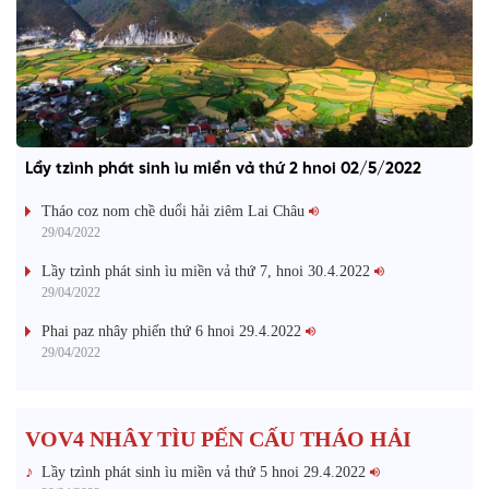
Lầy tzình phát sinh ìu miền vả thứ 2 hnoi 02/5/2022
Tháo coz nom chề duổi hải ziêm Lai Châu
29/04/2022
Lầy tzình phát sinh ìu miền vả thứ 7, hnoi 30.4.2022
29/04/2022
Phai paz nhây phiến thứ 6 hnoi 29.4.2022
29/04/2022
VOV4 NHÂY TÌU PẾN CẤU THÁO HẢI
Lầy tzình phát sinh ìu miền vả thứ 5 hnoi 29.4.2022