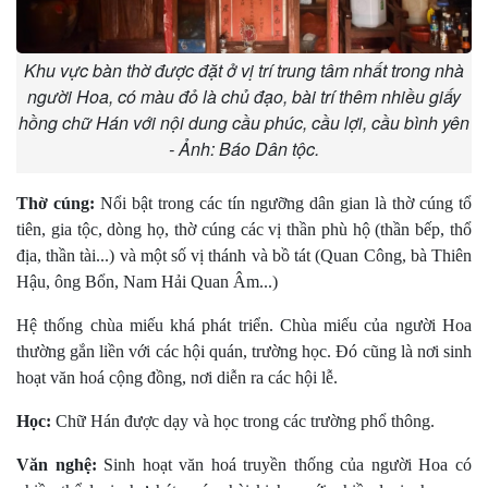
Khu vực bàn thờ được đặt ở vị trí trung tâm nhất trong nhà
người Hoa, có màu đỏ là chủ đạo, bài trí thêm nhiều giấy
hồng chữ Hán với nội dung cầu phúc, cầu lợi, cầu bình yên
- Ảnh: Báo Dân tộc.
Thờ cúng:
Nổi bật trong các tín ngưỡng dân gian là thờ cúng tổ
tiên, gia tộc, dòng họ, thờ cúng các vị thần phù hộ (thần bếp, thổ
địa, thần tài...) và một số vị thánh và bồ tát (Quan Công, bà Thiên
Hậu, ông Bổn, Nam Hải Quan Âm...)
Hệ thống chùa miếu khá phát triển. Chùa miếu của người Hoa
thường gắn liền với các hội quán, trường học. Ðó cũng là nơi sinh
hoạt văn hoá cộng đồng, nơi diễn ra các hội lễ.
Học:
Chữ Hán được dạy và học trong các trường phổ thông.
Văn nghệ:
Sinh hoạt văn hoá truyền thống của người Hoa có