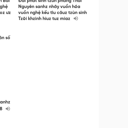
n Bái
Đài phát sinh tzùn pháng Thái
nghệ
Nguyên sanhz nhây vuổn hóa
aoz ưz
vuồn nghệ kếu tìu câuz tzùn sinh
Tzòi khzinh hiuz tuz miaz
ân số
sanhz
18