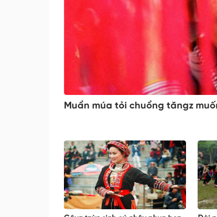
Muẩn múa tỏi chuổng tăngz muống