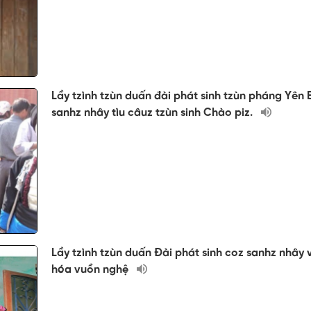
Lầy tzình tzùn duấn đài phát sinh tzùn pháng Yên 
sanhz nhây tìu câuz tzùn sinh Chào piz.
Lầy tzình tzùn duấn Đài phát sinh coz sanhz nhây
hóa vuồn nghệ