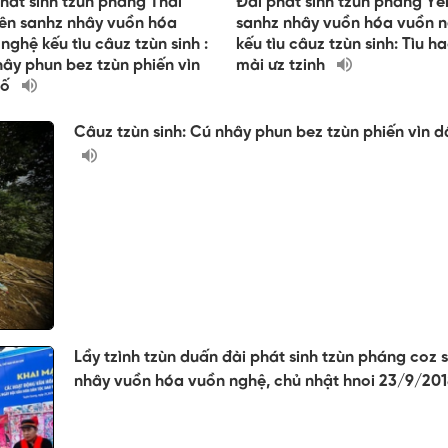
hát sinh tzùn pháng Thái
Đài phát sinh tzùn pháng Yê
ên sanhz nhây vuồn hóa
sanhz nhây vuồn hóa vuồn 
nghệ kếu tìu câuz tzùn sinh :
kếu tìu câuz tzùn sinh: Tìu h
ây phun bez tzùn phiến vìn
mài ưz tzinh
số
Câuz tzùn sinh: Cú nhây phun bez tzùn phiến vìn d
Lầy tzình tzùn duấn đài phát sinh tzùn pháng coz 
nhây vuồn hóa vuồn nghệ, chủ nhật hnoi 23/9/20