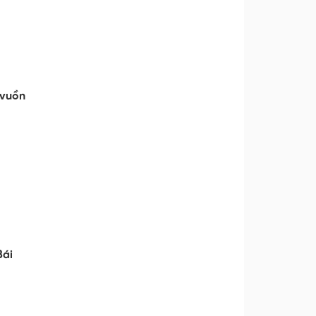
 vuồn
Bái