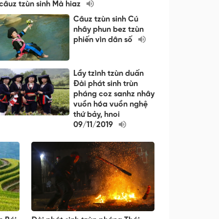
 câuz tzùn sinh Mà hiaz
Câuz tzùn sinh Cú
nhây phun bez tzùn
phiến vìn dân số
Lầy tzình tzùn duấn
Đài phát sinh trùn
pháng coz sanhz nhây
vuồn hóa vuồn nghệ
thứ bảy, hnoi
09/11/2019