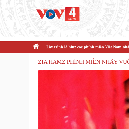
Lầy tzình ló hiuz coz phính miền Việt Nam nhâ
ZIA HAMZ PHÍNH MIỀN NHÂY VUỒ