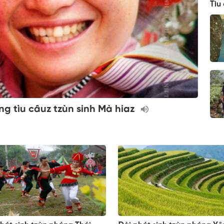
Tìu
 tìu câuz tzùn sinh Mà hiaz