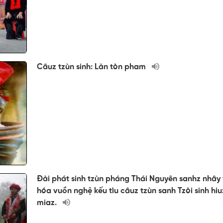
Câuz tzùn sinh: Làn tòn pham
Đài phát sinh tzùn pháng Thái Nguyên sanhz nhây
hóa vuồn nghệ kếu tìu câuz tzùn sanh Tzòi sinh hiu
miaz.