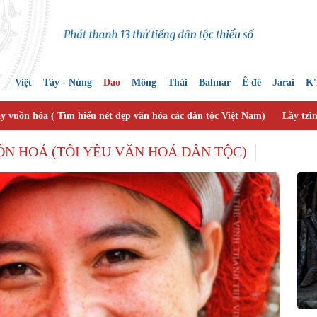
Việt
Tày - Nùng
Dao
Mông
Thái
Bahnar
Ê đê
Jarai
K
y vuồn hóa ( Tìm hiểu nét đẹp văn hóa các dân tộc Việt Nam)
Lầy tzì
N HOÁ (TÔI YÊU VĂN HOÁ DÂN TỘC)