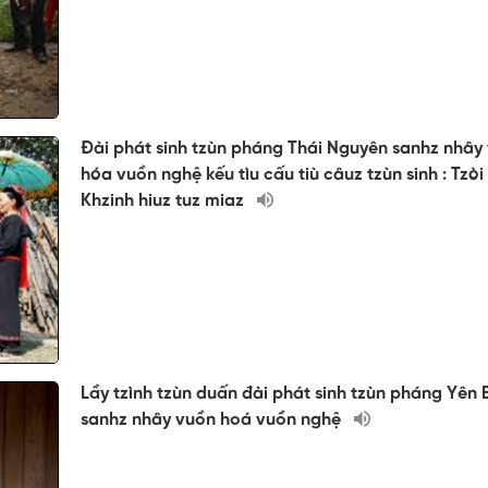
Đài phát sinh tzùn pháng Thái Nguyên sanhz nhây
hóa vuồn nghệ kếu tìu cấu tiù câuz tzùn sinh : Tzòi
Khzinh hiuz tuz miaz
Lầy tzình tzùn duấn đài phát sinh tzùn pháng Yên 
sanhz nhây vuồn hoá vuồn nghệ