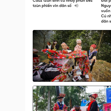
Câuz tzùn sinh cú nhây phun bez
Đài p
tzùn phiến vìn dân số
Nguy
vuồn 
Cú nh
dân 