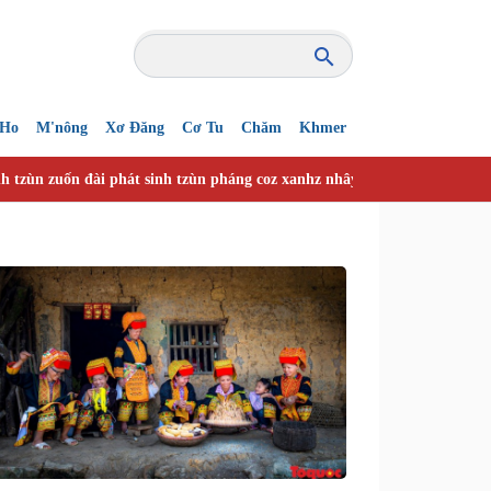
'Ho
M'nông
Xơ Đăng
Cơ Tu
Chăm
Khmer
nh tzùn zuốn đài phát sinh tzùn pháng coz xanhz nhây vuồn hóa vuồn ng