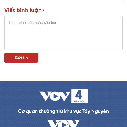
i
Viết bình luận
n
i
n
g
T
i
m
e
Cơ quan thường trú khu vực Tây Nguyên