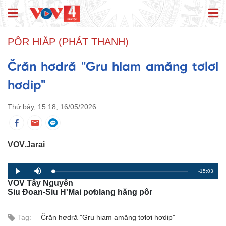
PÔR HIĂP (PHÁT THANH)
Črăn hơdră "Gru hiam amăng tơlơi
hơdip"
Thứ bảy, 15:18, 16/05/2026
VOV.Jarai
R
-15:03
L
P
P
M
o
r
l
u
VOV Tây Nguyên
a
o
a
t
e
d
g
y
e
Siu Đoan-Siu H'Mai pơblang hăng pôr
e
r
d
e
m
:
s
0
s
%
:
Tag:
Črăn hơdră "Gru hiam amăng tơlơi hơdip"
a
0
%