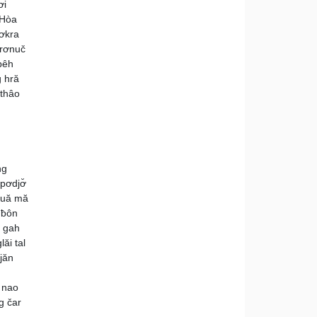
ơi
 Hòa
pơkra
 rơnuč
bêh
 hră
 thâo
ng
pơdjơ̆
bruă mă
 ƀôn
g gah
ăi tal
jăn
n
i nao
g čar