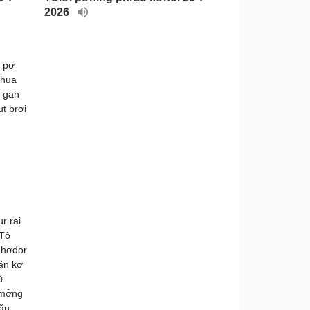
2026
o pơ
Khua
g gah
t brơi
r rai
 Tô
 hơdor
jăn kơ
̆
 mơ̆ng
răn