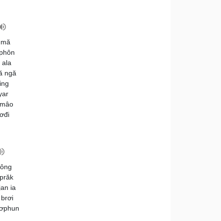
4 mă
ephôn
 ala
ă ngă
ing
yar
hơmâo
ơđi
lông
 prăk
jan ia
 brơi
pơphun