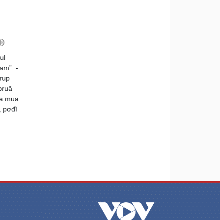
ul
am”. -
rup
bruă
ua mua
, pơđĭ