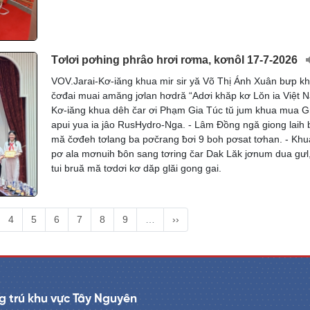
Tơlơi pơhing phrâo hrơi rơma, kơnôl 17-7-2026
VOV.Jarai-Kơ-iăng khua mir sir yă Võ Thị Ánh Xuân bưp kh
čơđai muai amăng jơlan hơdră “Adơi khăp kơ Lŏn ia Việt N
Kơ-iăng khua dêh čar ơi Phạm Gia Túc tŭ jum khua mua G
apui yua ia jâo RusHydro-Nga. - Lâm Đồng ngă giong laih 
mă čơđeh tơlang ba pơčrang ƀơi 9 boh pơsat tơhan. - Kh
pơ ala mơnuih ƀôn sang tơring čar Dak Lăk jơnum dua gưl
tui bruă mă tơdơi kơ dăp glăi gong gai.
4
5
6
7
8
9
…
››
 trú khu vực Tây Nguyên