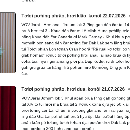
Tơlơi pơhing phrâo, hrơi klâo, kơnôl 22.07.2026
VOV.Jarai - Hrơi anai, Jơnum lok 3 Ping gah dêh čar tal 1
bruă hrơi tal 3 - Khua dêh čar ơi Lê Minh Hưng pơhiăp tel
hăng Khua dêh čar Canada ơi Mark Carney - Khul khua pơ
mơnuih ƀôn sang dêh čar tơring čar Dak Lăk sem lăng bru
tui Tơlơi phiăn Lŏn tơnah Črăn hơdră “Ră ruai kơ tơlơi pơh
glăk hơmâo” rơnuč tơlơi pơhing hrơi anai, lăi nao bruă đĭ k
čơkă tuai hyu ngui amăng plơi pla Dap Kơdư, rŭ đĭ tơlơi 
gah gru grua tui hăng Hră pơtrun mrô 80 mơ̆ng Ding jum K
čar.
Tơlơi pơhing phrâo, hrơi dua, kơnôl 21.07.2026
VOV.Jarai Jơnum lok 3 Khul apăn bruă Ping gah gơnong g
tal XIV tŏ tui hrơi mă bruă tal 2 Kơnuk kơna djru ječ 50 klai
brơi tơring čar Lai Châu rŭ pơdong glăi anŏ răm rai yua hơ
ling dăo Gia Lai pơtrut tañ bruă hyu ĕp, klơi pơƀut hăng ĕp
anăn krăn pô tơlang tơleh tơhan djai pơsăn drơi Dak Lak 
man pơdong 300 boh sang gum pơgôp.