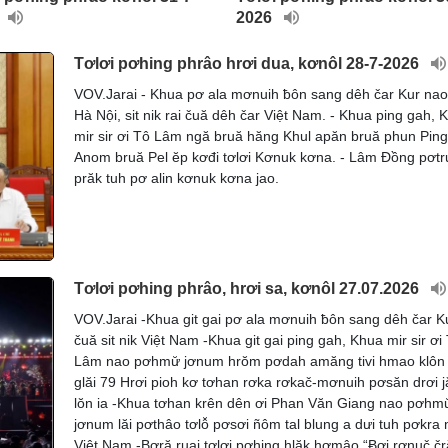
2026
Tơlơi pơhing phrâo hrơi dua, kơnôl 28-7-2026
VOV.Jarai - Khua pơ ala mơnuih ƀôn sang dêh čar Kur na
Hà Nội, sit nik rai čuă dêh čar Việt Nam. - Khua ping gah, 
mir sir ơi Tô Lâm ngă bruă hăng Khul apăn bruă phun Pin
Anom bruă Pel ĕp kơđi tơlơi Kơnuk kơna. - Lâm Đồng pơtru
prăk tuh pơ alin kơnuk kơna jao.
Tơlơi pơhing phrâo, hrơi sa, kơnôl 27.07.2026
VOV.Jarai -Khua git gai pơ ala mơnuih ƀôn sang dêh čar Ku
čuă sit nik Việt Nam -Khua git gai ping gah, Khua mir sir ơi
Lâm nao pơhmư̆ jơnum hrŏm pơdah amăng tivi hmao klôn
glăi 79 Hrơi pioh kơ tơhan rơka rơkač-mơnuih pơsăn drơi 
lŏn ia -Khua tơhan krên dên ơi Phan Văn Giang nao pơhmư
jơnum lăi pơthâo tơlô̆ pơsơi ñôm tal blung a dưi tuh pơkra
Việt Nam -Bơră ruai tơlơi pơhing hlăk hơmâo “Ƀơi rơnuč č