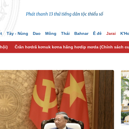
ệt
Tày - Nùng
Dao
Mông
Thái
Bahnar
Ê đê
Jarai
K'H
hội)
Črăn hơdră kơnuk kơna hăng hơdip mơda (Chính sách c