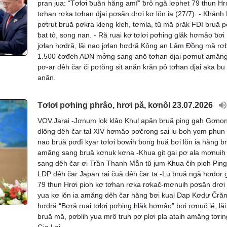
pran jua: “Tơlơi ƀuăn hăng amĭ” ƀrô ngă lơphet 79 thun Hr
tơhan rơka tơhan djai pơsăn drơi kơ lŏn ia (27/7). - Khánh
pơtrut bruă pơkra kleng kleh, tơmla, tŭ mă prăk FDI bruă 
ƀat tô, song nan. - Ră ruai kơ tơlơi pơhing glăk hơmâo ƀơi
jơlan hơdră, lăi nao jơlan hơdră Kông an Lâm Đồng mă rơ
1.500 čơđeh ADN mơ̆ng sang anŏ tơhan djai pơmut amăng
pơ-ar dêh čar či pơtŏng sit anăn krăn pô tơhan djai aka ƀu
anăn.
Tơlơi pơhing phrâo, hrơi pă, kơnôl 23.07.2026
VOV.Jarai -Jơnum lok klâo Khul apăn bruă ping gah Gơno
dlông dêh čar tal XIV hơmâo pơčrong sai lu boh yom phun 
nao bruă pơđĭ kyar tơlơi bơwih ƀong huă ƀơi lŏn ia hăng 
amăng sang bruă kơnuk kơna -Khua git gai pơ ala mơnuih
sang dêh čar ơi Trần Thanh Mẫn tŭ jum Khua čih pioh Pin
LDP dêh čar Japan rai čuă dêh čar ta -Lu bruă ngă hơdor gl
79 thun Hrơi pioh kơ tơhan rơka rơkač-mơnuih pơsăn drơi 
yua kơ lŏn ia amăng dêh čar hăng ƀơi kual Dap Kơdư Čră
hơdră “Bơră ruai tơlơi pơhing hlăk hơmâo” ƀơi rơnuč lĕ, lă
bruă mă, pơblih yua mrô truh pơ plơi pla ataih amăng tơrin
Gia Lai.