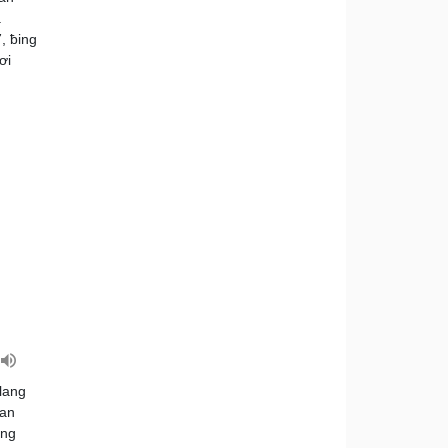
a
, ƀing
ơi
lang
han
ăng