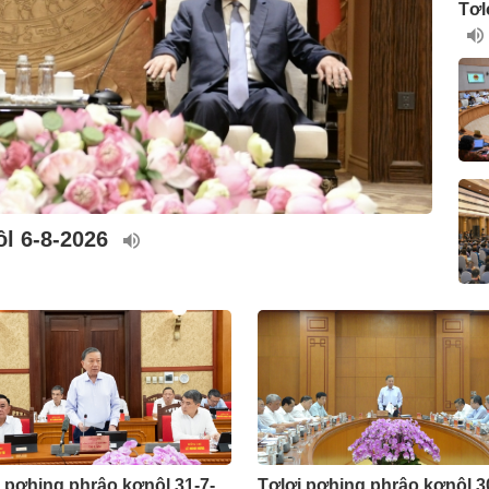
Tơl
ôl 6-8-2026
 pơhing phrâo kơnôl 31-7-
Tơlơi pơhing phrâo kơnôl 3