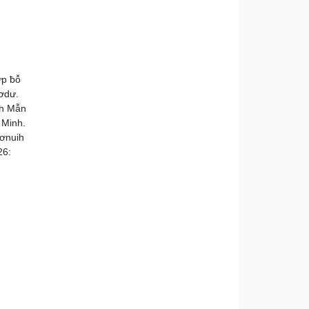
p ƀô̆
ơdư.
nh Mẫn
 Minh.
mơnuih
26: