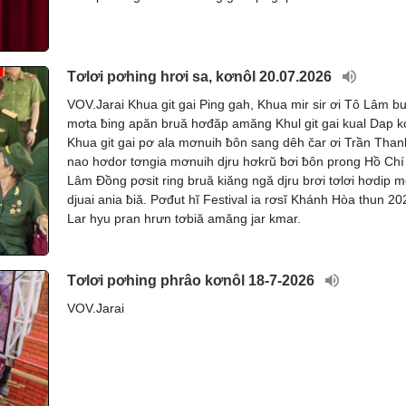
Tơlơi pơhing hrơi sa, kơnôl 20.07.2026
VOV.Jarai Khua git gai Ping gah, Khua mir sir ơi Tô Lâm bư
mơta ƀing apăn bruă hơđăp amăng Khul git gai kual Dap k
Khua git gai pơ ala mơnuih ƀôn sang dêh čar ơi Trần Tha
nao hơdor tơngia mơnuih djru hơkrŭ ƀơi ƀôn prong Hồ Chí
Lâm Đồng pơsit ring bruă kiăng ngă djru brơi tơlơi hơdip 
djuai ania ƀiă. Pơđut hĭ Festival ia rơsĭ Khánh Hòa thun 20
Lar hyu pran hrưn tơbiă amăng jar kmar.
Tơlơi pơhing phrâo kơnôl 18-7-2026
VOV.Jarai