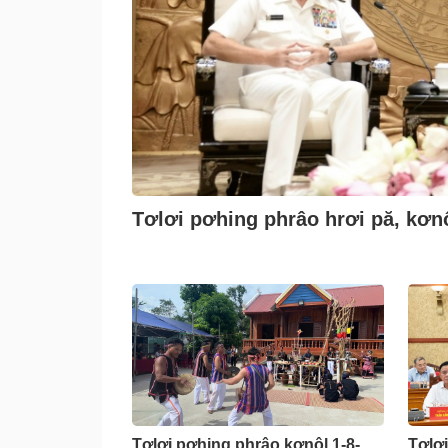
Tơlơi pơhing phrâo hrơi pă, kơn
Tơlơi pơhing phrâo kơnôl 1-8-
Tơlơi