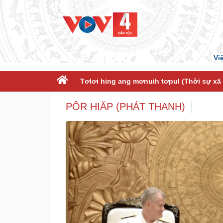
Vi
Tơlơi hing ang mơnuih tơpul (Thời sự xã 
PÔR HIĂP (PHÁT THANH)