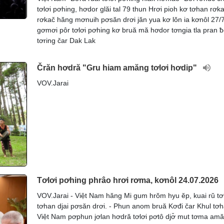
tơlơi pơhing, hơdor glăi tal 79 thun Hrơi pioh kơ tơhan rơk
rơkač hăng mơnuih pơsăn drơi jăn yua kơ lŏn ia kơnôl 27/7
gơmơi pôr tơlơi pơhing kơ bruă mă hơdor tơngia tla pran ƀ
tơring čar Dak Lak
Črăn hơdră "Gru hiam amăng tơlơi hơdip"
VOV.Jarai
Tơlơi pơhing phrâo hrơi rơma, kơnôl 24.07.2026
VOV.Jarai - Việt Nam hăng Mi gum hrŏm hyu ĕp, kuai rŭ tơ
tơhan djai pơsăn drơi. - Phun anom bruă Kơđi čar Khul tơ
Việt Nam pơphun jơlan hơdră tơlơi pơtô djơ̆ mut tơma am