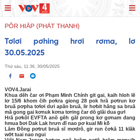
PÔR HIĂP (PHÁT THANH)
Tơlơi pơhing hrơi rơma, lơ
30.05.2025
Thứ sáu, 11:36, 30/05/2025
VOV4.Jarai
Khua dêh čar ơi Phạm Minh Chính git gai, kaih hloh lĕ
lơ 15/6 khom čih pơkra giong 28 pok hră pơtrun kơ
bruă pơpha tơlơi dưi apăn bruă, lir hơbit hăng sa bruă
mă gong gai kơnuk kơna tơring čar dŏ glăi dua gưl
Hră pơkôl EVFTA anŏ gêh găl prong kơ gơnam đang
hmua ƀơi Dak Lak hrưn đĭ nao pơ kual Mi kô̆
Lâm Đồng pơtrut bruă sĭ mơdrô, gir run čơkă 11 klăk
wơ̆t tuai nao ngui