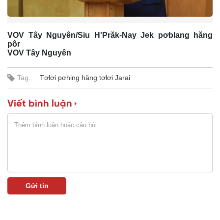
m
e
VOV Tây Nguyên/Siu H'Prăk-Nay Jek pơblang hăng
pôr
VOV Tây Nguyên
Tag:
Tơlơi pơhing hăng tơlơi Jarai
Viết bình luận