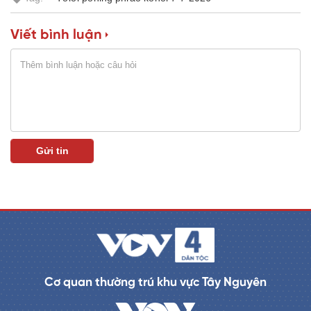
i
n
Viết bình luận
i
n
g
T
i
m
e
Cơ quan thường trú khu vực Tây Nguyên