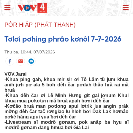
PÔR HIĂP (PHÁT THANH)
Tơlơi pơhing phrâo kơnôl 7-7-2026
Thứ ba, 10:44, 07/07/2026
VOV.Jarai
-Khua ping gah, khua mir sir ơi Tô Lâm tŭ jum khua
anih jưh pơ ala 5 boh dêh čar pơdah thâo hră rai mă
bruă
-Khua dêh čar ơi Lê Minh Hưng git gai jơnum Khul
khua mua pơkơtưn mă bruă apah bơni dêh čar
-Kơčăo bruă man pơdong apui lơtrik jua angin prăk
mơ̆ng dêh čar tač rơngiao lu hloh ƀơi Dak Lak hơmâo
pơkĕ hăng apui yua ƀơi dêh čar
-Livestream sĭ mơdrô gơnam, pok anăp ba hyu sĭ
mơdrô gơnam đang hmua ƀơi Gia Lai