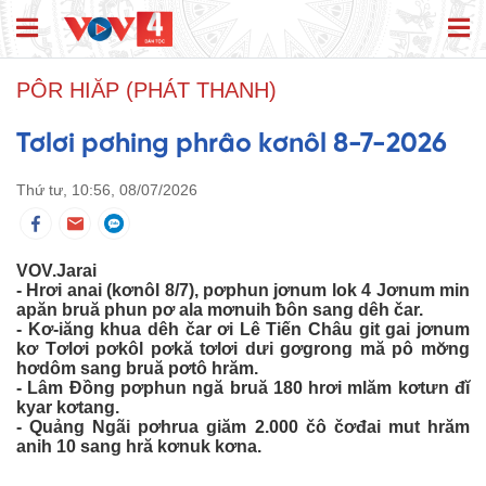
PÔR HIĂP (PHÁT THANH)
Tơlơi pơhing phrâo kơnôl 8-7-2026
Thứ tư, 10:56, 08/07/2026
VOV.Jarai
- Hrơi anai (kơnôl 8/7), pơphun jơnum lok 4 Jơnum min
apăn bruă phun pơ ala mơnuih ƀôn sang dêh čar.
- Kơ-iăng khua dêh čar ơi Lê Tiến Châu git gai jơnum
kơ Tơlơi pơkôl pơkă tơlơi dưi gơgrong mă pô mơ̆ng
hơdôm sang bruă pơtô hrăm.
- Lâm Đồng pơphun ngă bruă 180 hrơi mlăm kơtưn đĭ
kyar kơtang.
- Quảng Ngãi pơhrua giăm 2.000 čô čơđai mut hrăm
anih 10 sang hră kơnuk kơna.