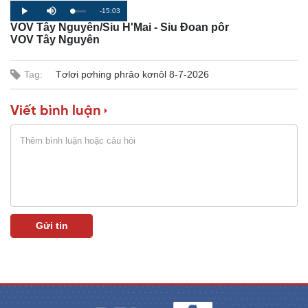
R
-15:03
L
P
P
M
o
r
l
u
VOV Tây Nguyên/Siu H'Mai - Siu Đoan pôr
a
o
a
t
e
d
g
y
e
VOV Tây Nguyên
e
r
d
e
m
:
s
0
s
%
:
Tag:
Tơlơi pơhing phrâo kơnôl 8-7-2026
a
0
%
i
Viết bình luận
n
i
n
g
T
i
m
e