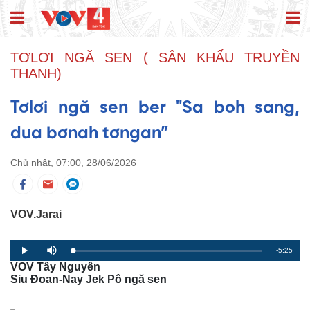
TƠLƠI NGĂ SEN ( SÂN KHẤU TRUYỀN
THANH)
Tơlơi ngă sen ber "Sa boh sang,
dua bơnah tơngan”
Chủ nhật, 07:00, 28/06/2026
VOV.Jarai
R
-5:25
L
P
P
M
o
r
l
u
VOV Tây Nguyên
a
o
a
t
e
d
g
y
e
Siu Đoan-Nay Jek Pô ngă sen
e
r
d
e
m
:
s
0
s
%
: