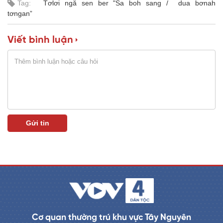
Tag:
Tơlơi ngă sen ber "Sa boh sang
dua bơnah
a
0
%
tơngan”
i
n
Viết bình luận
i
n
g
T
i
m
e
Cơ quan thường trú khu vực Tây Nguyên