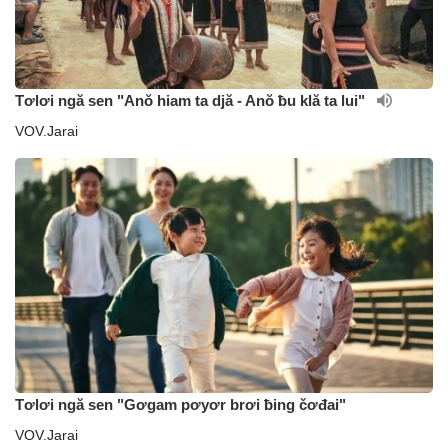
Tơlơi ngă sen "Anŏ hiam ta djă - Anŏ ƀu klă ta lui"
VOV.Jarai
Tơlơi ngă sen "Gơgam pơyơr brơi ƀing čơđai"
VOV.Jarai