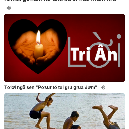
Tơlơi ngă sen "Pơsur tŏ tui gru grua đưm"