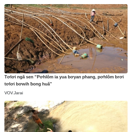
Tơlơi ngă sen “Pơhlôm ia yua bơyan phang, pơhlôm brơi
tơlơi bơwih ƀong huă”
VOV.Jarai