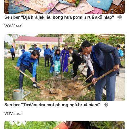
Sen ber "Djă hră jak iâu ƀong huă pơmin ruă akŏ hlao"
VOV.Jarai
Sen ber "Tơdăm dra mut phung ngă bruă hiam"
VOV.Jarai