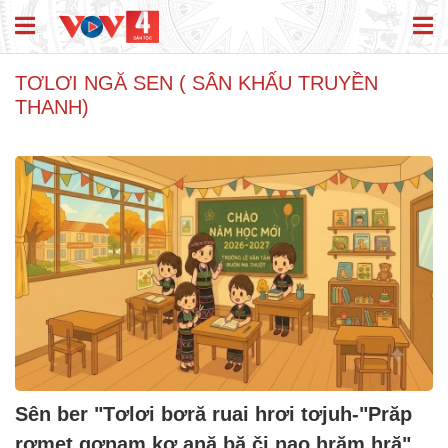
TƠLƠI NGĂ SEN ( SÂN KHẤU TRUYỀN
THANH)
Sên ber "Tơlơi bơră ruai hrơi tơjuh-"Prăp
rơmet gơnam kơ ană bă či nao hrăm hră"