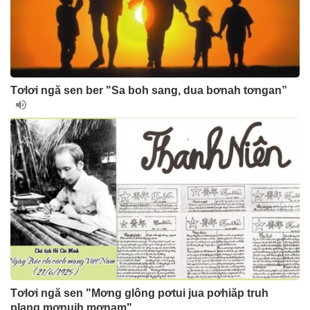
Tơlơi ngă sen ber "Sa boh sang, dua bơnah tơngan”
Tơlơi ngă sen "Mơng glông pơtui jua pơhiăp truh
plang mơnuih mơnam"