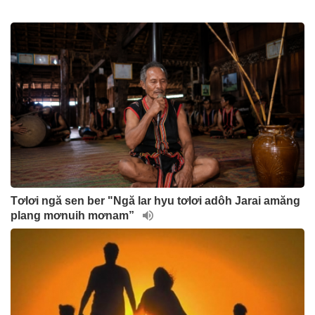
Tơlơi ngă sen ber "Ngă lar hyu tơlơi adôh Jarai amăng
plang mơnuih mơnam”