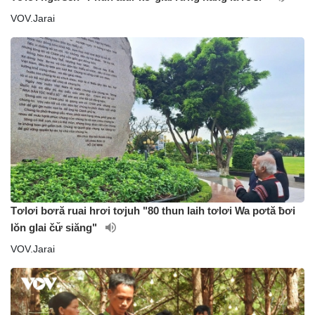
VOV.Jarai
Tơlơi bơră ruai hrơi tơjuh "80 thun laih tơlơi Wa pơtă ƀơi
lŏn glai čư̆ siăng"
VOV.Jarai