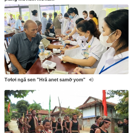
Tơlơi ngă sen "Hră anet samơ̆ yom"