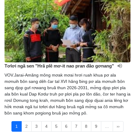
Tơlơi ngă sen "Hră plĕ mơ-it nao pran đăo gơnang"
VOV.Jarai-Amăng mông mơak mơai hrơi ruah khua pơ ala
mơnuih ƀôn sang dêh čar tal XVI hăng ƀing pơ ala mơnuih ƀôn
sang djop gưl rơwang bruă thun 2026-2031, mơ̆ng djop plơi pla
ala ƀôn kual Dap Kơdư truh pơ plơi pla pơ lŏn dăo, čor ter hang ia
rơsĭ Dơnung tong krah, mơnuih ƀôn sang djop djuai ania lêng kơ
hơ̆k mơak ngă tui tơlơi dưi hăng bruă ngă mơ̆ng sa čô mơnuih
ƀôn sang khom pơgiong bruă jao mơ̆ng pô.
1
2
3
4
5
6
7
8
9
…
››