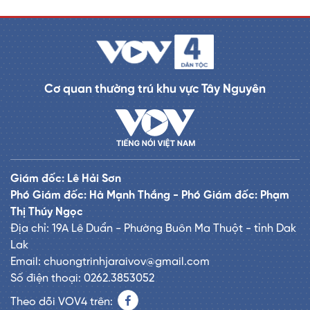
Cơ quan thường trú khu vực Tây Nguyên
Giám đốc: Lê Hải Sơn
Phó Giám đốc: Hà Mạnh Thắng - Phó Giám đốc: Phạm
Thị Thúy Ngọc
Địa chỉ: 19A Lê Duẩn - Phường Buôn Ma Thuột - tỉnh Dak
Lak
Email: chuongtrinhjaraivov@gmail.com
Số điện thoại: 0262.3853052
Theo dõi VOV4 trên: