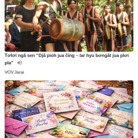
Tơlơi ngă sen “Djă pioh jua čing – lar hyu bơngăt jua plơi
pla”
VOV.Jarai