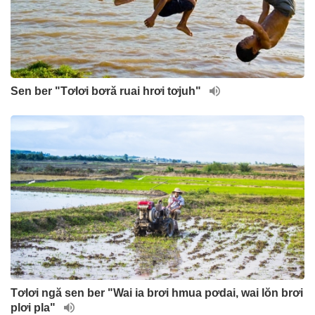
Sen ber "Tơlơi bơră ruai hrơi tơjuh"
Tơlơi ngă sen ber "Wai ia brơi hmua pơdai, wai lŏn brơi
plơi pla"