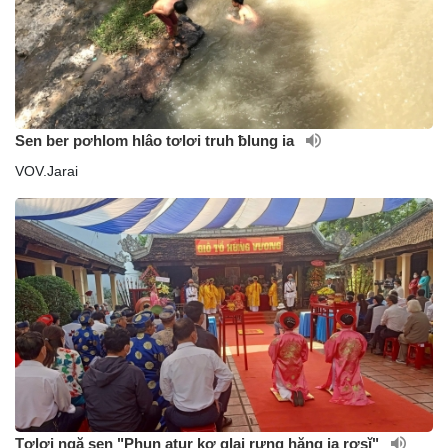
Sen ber pơhlom hlâo tơlơi truh ƀlung ia
VOV.Jarai
Tơlơi ngă sen "Phun atur kơ glai rưng hăng ia rơsĭ"