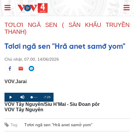
TƠLƠI NGĂ SEN ( SÂN KHẤU TRUYỀN
THANH)
Tơlơi ngă sen "Hră anet samơ̆ yom"
Chủ nhật, 07:00, 14/06/2026
VOV.Jarai
R
-7:26
L
P
P
M
o
r
l
u
VOV Tây Nguyên/Siu H'Mai - Siu Đoan pôr
a
o
a
t
e
d
g
y
e
VOV Tây Nguyên
e
r
d
e
m
:
s
0
s
%
:
Tag:
Tơlơi ngă sen "Hră anet samơ̆ yom"
a
0
%
i