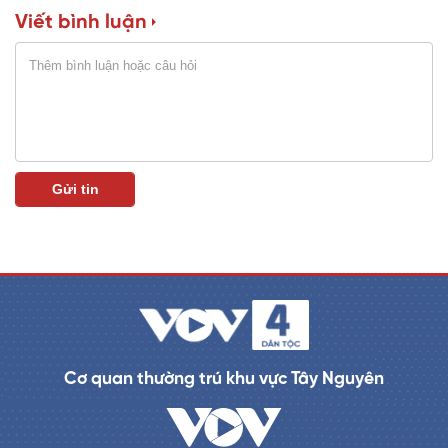
Viết bình luận
n
i
n
g
T
i
m
e
Cơ quan thường trú khu vực Tây Nguyên