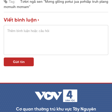
Tag:
Tơlơi ngă sen "Mơng glông pơtui jua pơhiăp truh plang
a
0
%
mơnuih mơnam"
i
n
Viết bình luận
i
n
g
T
i
m
e
Cơ quan thường trú khu vực Tây Nguyên