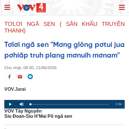
TƠLƠI NGĂ SEN ( SÂN KHẤU TRUYỀN
THANH)
Tơlơi ngă sen "Mơng glông pơtui jua
pơhiăp truh plang mơnuih mơnam"
Chủ nhật, 08:00, 21/06/2026
VOV.Jarai
R
-7:24
L
P
P
M
o
r
l
u
VOV Tây Nguyên
a
o
a
t
e
d
g
y
e
Siu Đoan-Siu H'Mai Pô ngă sen
e
r
d
e
m
:
s
0
s
%
: