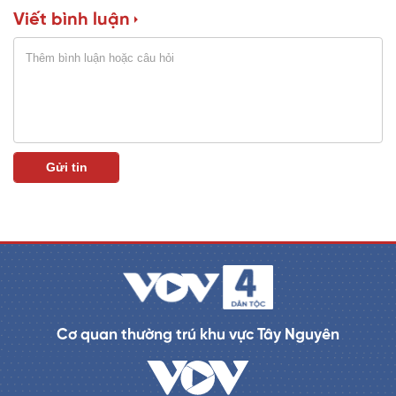
Viết bình luận
n
i
n
g
T
i
m
e
Cơ quan thường trú khu vực Tây Nguyên