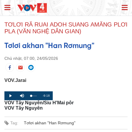
TƠLƠI RĂ RUAI ADOH SUANG AMĂNG PLƠI
PLA (VĂN NGHỆ DÂN GIAN)
Tơlơi akhan "Han Rơmung"
Chủ nhật, 07:00, 24/05/2026
VOV.Jarai
R
-9:18
L
P
P
M
o
r
l
u
VOV Tây Nguyên/Siu H'Mai pôr
a
o
a
t
e
d
g
y
e
VOV Tây Nguyên
e
r
d
e
m
:
s
0
s
%
:
Tag:
Tơlơi akhan "Han Rơmung"
a
0
%
i