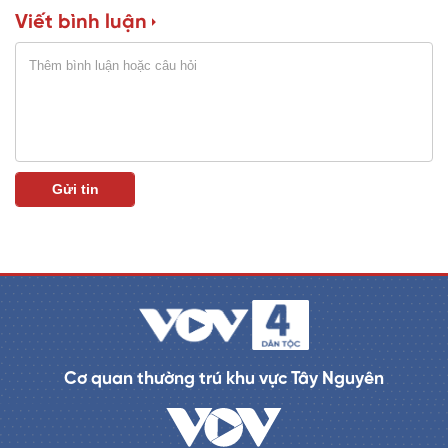
Viết bình luận
n
i
n
g
T
i
m
e
Cơ quan thường trú khu vực Tây Nguyên