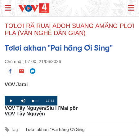
TƠLƠI RĂ RUAI ADOH SUANG AMĂNG PLƠI
PLA (VĂN NGHỆ DÂN GIAN)
Tơlơi akhan "Pai hăng Ơi Sing"
Chủ nhật, 07:00, 21/06/2026
VOV.Jarai
R
-13:54
L
P
P
M
o
r
l
u
VOV Tây Nguyên/Siu H'Mai pôr
a
o
a
t
e
d
g
y
e
VOV Tây Nguyên
e
r
d
e
m
:
s
0
s
%
:
Tag:
Tơlơi akhan "Pai hăng Ơi Sing"
a
0
%
i