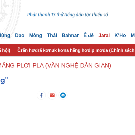
 Nùng
Dao
Mông
Thái
Bahnar
Ê đê
Jarai
K'Ho
M
 hội)
Črăn hơdră kơnuk kơna hăng hơdip mơda (Chính sách
ĂNG PLƠI PLA (VĂN NGHỆ DÂN GIAN)
ng"