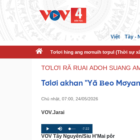
Việt
Tày -
Tơlơi hing ang mơnuih tơpul (Thời sự xã
TƠLƠI RĂ RUAI ADOH SUANG AM
Tơlơi akhan "Yă Ƀeo Mơya
Chủ nhật, 07:00, 24/05/2026
VOV.Jarai
R
-7:22
L
P
P
M
o
r
l
u
VOV Tây Nguyên/Siu H'Mai pôr
a
o
a
t
e
d
g
y
e