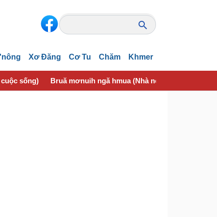
'nông
Xơ Đăng
Cơ Tu
Chăm
Khmer
 cuộc sống)
Bruă mơnuih ngă hmua (Nhà nông)
Tơlơi suai