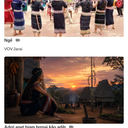
Ngê
VOV.Jarai
Adơi anet hiam bơnai kâo adih