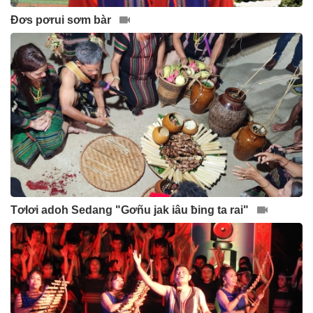
Đơs pơrui sơm bàr
Tơlơi adoh Sedang "Gơñu jak iâu ƀing ta rai"