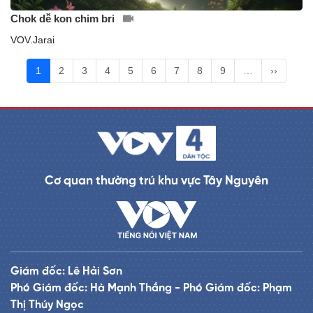
Chok dê̆ kon chim bri
VOV.Jarai
1
2
3
4
5
6
7
8
9
…
››
Cơ quan thường trú khu vực Tây Nguyên
Giám đốc: Lê Hải Sơn
Phó Giám đốc: Hà Mạnh Thắng - Phó Giám đốc: Phạm
Thị Thúy Ngọc