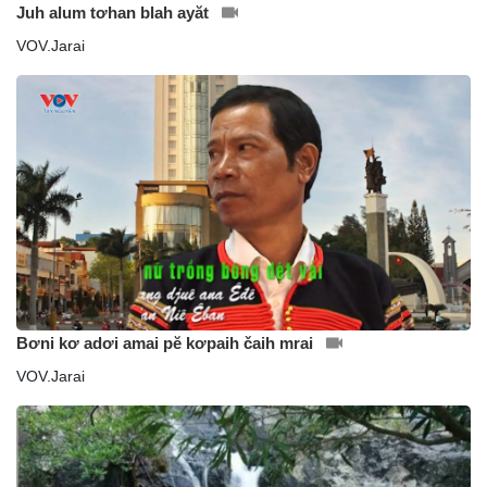
Juh alum tơhan blah ayăt
VOV.Jarai
Bơni kơ adơi amai pĕ kơpaih čaih mrai
VOV.Jarai