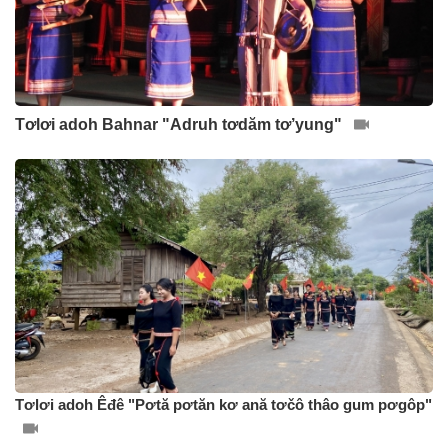
Tơlơi adoh Bahnar "Adruh tơdăm tơ’yung"
Tơlơi adoh Êđê "Pơtă pơtăn kơ ană tơčô thâo gum pơgôp"