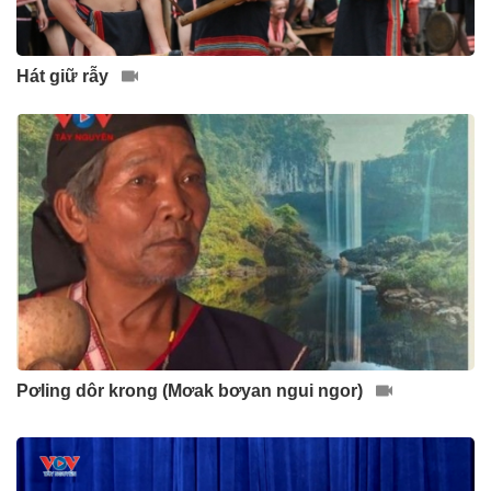
Hát giữ rẫy
Pơling dôr krong (Mơak bơyan ngui ngor)