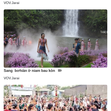
VOV.Jarai
Sang bơhiàn ờ niam bau kòn
VOV.Jarai