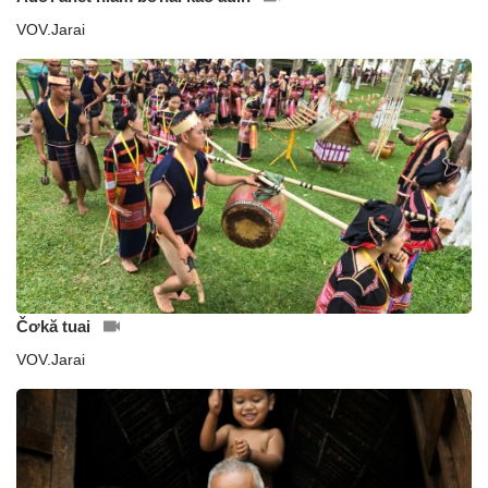
VOV.Jarai
Čơkă tuai
VOV.Jarai