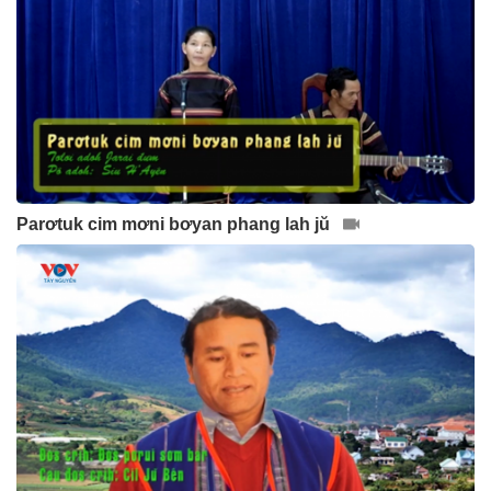
Parơtuk cim mơni bơyan phang lah jŭ