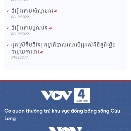
02/12/2022
ចំរៀងតាមសំណូមពរ
02/12/2022
ចំរៀងតាមមូលបទ
02/12/2022
អ្នកស្រីគឹមធីឡែ កម្មាភិបាលរណសិរ្សអស់ពីចិត្តពីថ្លើម
ជាមួយការងារ
27/11/2022
Cơ quan thường trú khu vực đồng bằng sông Cửu
Long