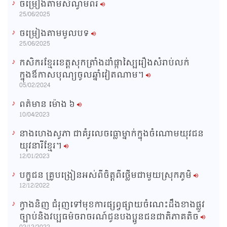
ចម្រៀងតាមសំណូមពរ
n
25/06/2025
i
ចម្រៀងតាមមូលបទ
n
25/06/2025
g
កសិករខ្មែរខេត្តសុកត្រាំងដាំផ្កាស្បៃរឿងសំរាប់លក់
T
ក្នុងឳកាសបុណ្យចូលឆ្នាំវៀតណាម។
i
05/02/2024
m
ពត៌មាន ម៉ោង​ ៦
e
10/04/2023
នាងហេងសូភា ជាគំរូលេចធ្លោម្នាក់ក្នុងចំណោមយុវជន
យុវនារីខ្មែរ។
12/01/2023
បក្ខជន គ្រូបង្រៀនអស់ពីចិត្តពីថ្លើមជាមួយស្រុកភូមិ
12/12/2022
ក្វាងនិញ ជំរុញទៅមុខការផ្សព្វផ្សាយចំណេះដឹងខាងផ្លូវ
ច្បាប់និងវប្បធម៌ចរាចរណ៍ជូនបងប្អូនជនជាតិភាគតិច