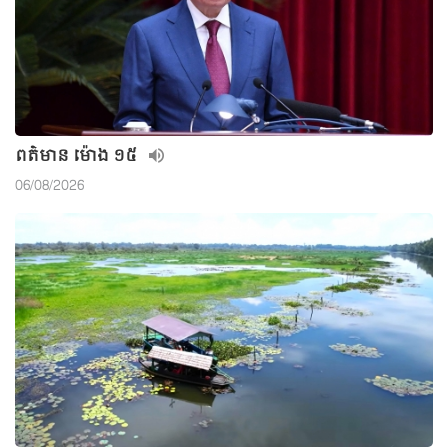
ពត៌មាន ម៉ោង ១៥
06/08/2026