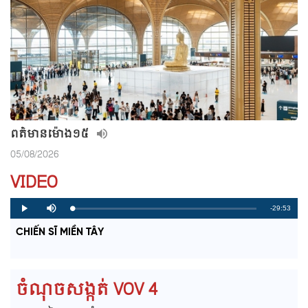
ពត៌មាន​ម៉ោង១៥
05/08/2026
VIDEO
R
-29:53
L
P
P
M
o
r
l
u
a
o
a
t
e
CHIẾN SĨ MIỀN TÂY
d
g
y
e
e
r
d
e
m
:
s
0
s
%
:
a
0
ចំណុចសង្កត់ VOV 4
%
i