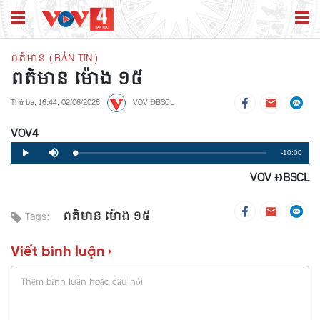
ពត៌មាន (BẢN TIN)
ពត៌មាន ម៉ោង ១៥
Thứ ba, 16:44, 02/06/2026
VOV ĐBSCL
VOV4
Remaining
-10:00
Loaded
:
Progress
:
Play
Mute
0%
0%
VOV ĐBSCL
Time
ពត៌មាន ម៉ោង ១៥
Tags:
Viết bình luận