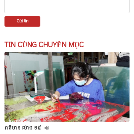
TIN CÙNG CHUYÊN MỤC
ពត៌មាន ម៉ោង ១៥