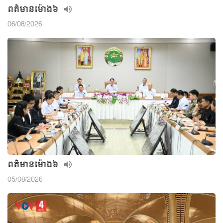
ពត៌មាន​ម៉ោង៦
06/08/2026
ពត៌មាន​ម៉ោង៦
05/08/2026