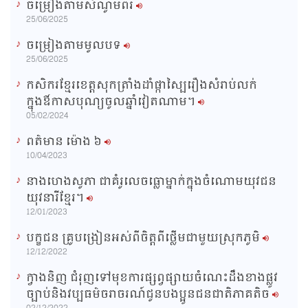
ចម្រៀងតាមសំណូមពរ
n
25/06/2025
i
ចម្រៀងតាមមូលបទ
n
25/06/2025
g
កសិករខ្មែរខេត្តសុកត្រាំងដាំផ្កាស្បៃរឿងសំរាប់លក់
T
ក្នុងឳកាសបុណ្យចូលឆ្នាំវៀតណាម។
i
05/02/2024
m
ពត៌មាន ម៉ោង​ ៦
e
10/04/2023
នាងហេងសូភា ជាគំរូលេចធ្លោម្នាក់ក្នុងចំណោមយុវជន
យុវនារីខ្មែរ។
12/01/2023
បក្ខជន គ្រូបង្រៀនអស់ពីចិត្តពីថ្លើមជាមួយស្រុកភូមិ
12/12/2022
ក្វាងនិញ ជំរុញទៅមុខការផ្សព្វផ្សាយចំណេះដឹងខាងផ្លូវ
ច្បាប់និងវប្បធម៌ចរាចរណ៍ជូនបងប្អូនជនជាតិភាគតិច