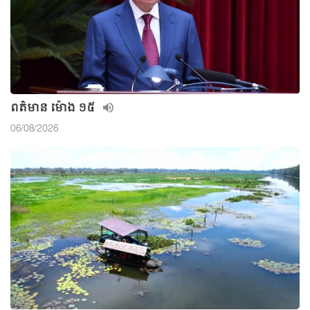
ពត៌មាន ម៉ោង ១៥
06/08/2026