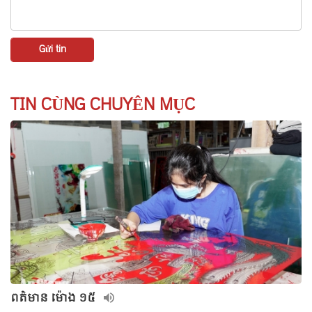
TIN CÙNG CHUYÊN MỤC
ពត៌មាន ម៉ោង ១៥