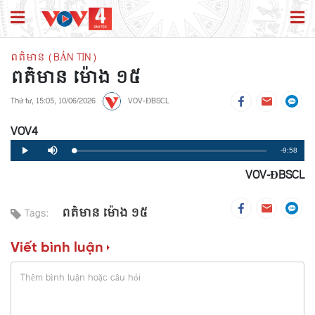
ពត៌មាន (BẢN TIN)
ពត៌មាន ម៉ោង ១៥
Thứ tư, 15:05, 10/06/2026
VOV-ĐBSCL
VOV4
Remaining
-9:58
Loaded
:
Progress
:
Play
Mute
0%
0%
VOV-ĐBSCL
Time
ពត៌មាន ម៉ោង ១៥
Tags:
Viết bình luận