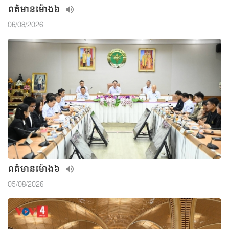
ពត៌មាន​ម៉ោង៦
06/08/2026
ពត៌មាន​ម៉ោង៦
05/08/2026