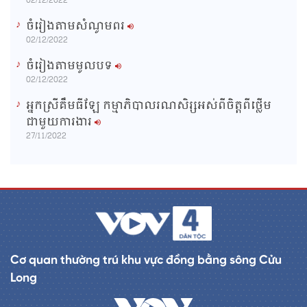
02/12/2022
ចំរៀងតាមសំណូមពរ
02/12/2022
ចំរៀងតាមមូលបទ
02/12/2022
អ្នកស្រីគឹមធីឡែ កម្មាភិបាលរណសិរ្សអស់ពីចិត្តពីថ្លើម
ជាមួយការងារ
27/11/2022
Cơ quan thường trú khu vực đồng bằng sông Cửu
Long