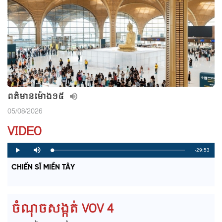
ពត៌មាន​ម៉ោង១៥
05/08/2026
VIDEO
R
-29:53
L
P
P
M
o
r
l
u
a
o
a
t
e
CHIẾN SĨ MIỀN TÂY
d
g
y
e
e
r
d
e
m
:
s
0
s
%
:
a
0
ចំណុចសង្កត់ VOV 4
%
i