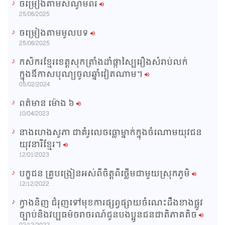
ចម្រៀងតាមសំណូមពរ
n
25/06/2025
i
ចម្រៀងតាមមូលបទ
n
25/06/2025
g
កសិករខ្មែរខេត្តសុកត្រាំងដាំផ្កាស្បៃរឿងសំរាប់លក់
T
ក្នុងឳកាសបុណ្យចូលឆ្នាំវៀតណាម។
i
05/02/2024
m
ពត៌មាន ម៉ោង​ ៦
e
10/04/2023
នាងហេងសូភា ជាគំរូលេចធ្លោម្នាក់ក្នុងចំណោមយុវជន
យុវនារីខ្មែរ។
12/01/2023
បក្ខជន គ្រូបង្រៀនអស់ពីចិត្តពីថ្លើមជាមួយស្រុកភូមិ
12/12/2022
ក្វាងនិញ ជំរុញទៅមុខការផ្សព្វផ្សាយចំណេះដឹងខាងផ្លូវ
ច្បាប់និងវប្បធម៌ចរាចរណ៍ជូនបងប្អូនជនជាតិភាគតិច