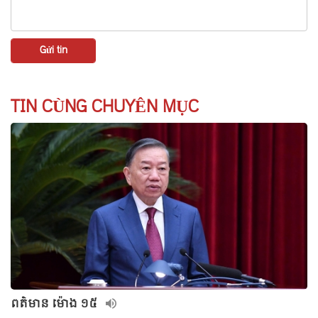
TIN CÙNG CHUYÊN MỤC
ពត៌មាន ម៉ោង ១៥