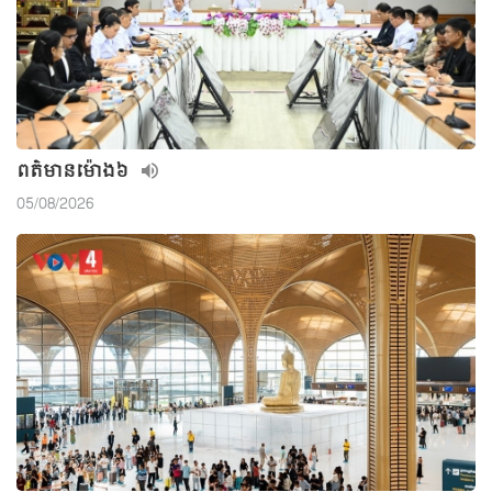
ពត៌មាន​ម៉ោង៦
05/08/2026