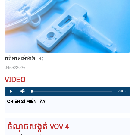
ពត៌មាន​ម៉ោង៦
04/08/2026
VIDEO
R
-29:53
L
P
P
M
o
r
l
u
a
o
a
t
e
CHIẾN SĨ MIỀN TÂY
d
g
y
e
e
r
d
e
m
:
s
0
s
%
:
a
0
ចំណុចសង្កត់ VOV 4
%
i