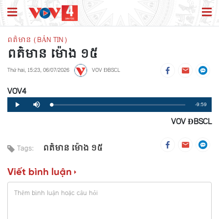
ពត៌មាន (BẢN TIN)
ពត៌មាន ម៉ោង ១៥
Thứ hai, 15:23, 06/07/2026
VOV ĐBSCL
VOV4
Remaining
-9:59
Loaded
:
Progress
:
Play
Mute
0%
0%
VOV ĐBSCL
Time
ពត៌មាន ម៉ោង ១៥
Tags:
Viết bình luận