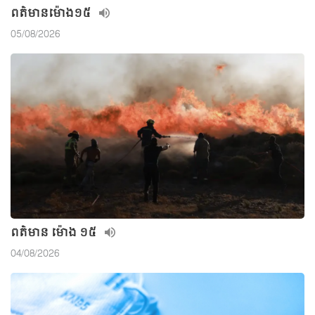
ពត៌មាន​ម៉ោង១៥
05/08/2026
ពត៌មាន ម៉ោង ១៥
04/08/2026