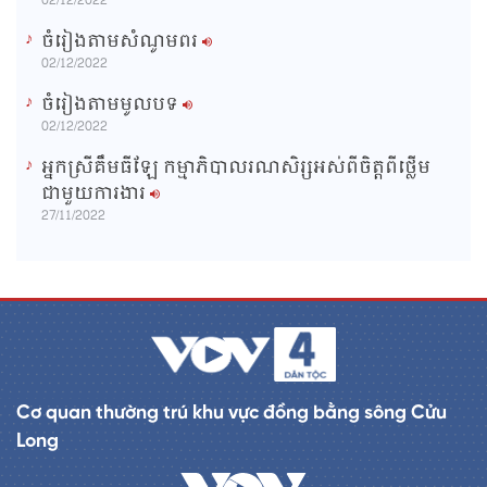
02/12/2022
ចំរៀងតាមសំណូមពរ
02/12/2022
ចំរៀងតាមមូលបទ
02/12/2022
អ្នកស្រីគឹមធីឡែ កម្មាភិបាលរណសិរ្សអស់ពីចិត្តពីថ្លើម
ជាមួយការងារ
27/11/2022
Cơ quan thường trú khu vực đồng bằng sông Cửu
Long