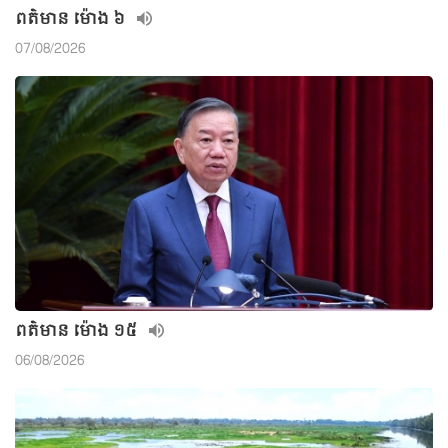
ពត៌មាន ម៉ោង​ ៦
07/08/2026
ពត៌មាន ម៉ោង ១៥
06/08/2026