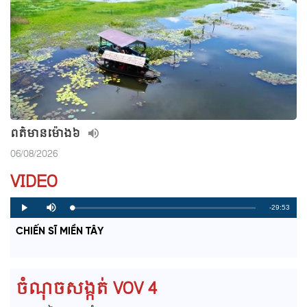
ពត៌មាន​ម៉ោង៦
06/08/2026
VIDEO
R
-29:53
L
P
P
M
o
r
l
u
a
o
a
t
e
CHIẾN SĨ MIỀN TÂY
d
g
y
e
e
r
d
e
m
:
s
0
s
%
:
a
0
ចំណុចសង្កត់ VOV 4
%
i