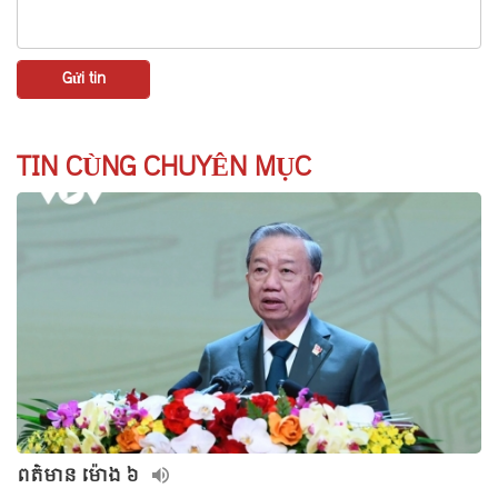
TIN CÙNG CHUYÊN MỤC
ពត៌មាន ម៉ោង​ ៦