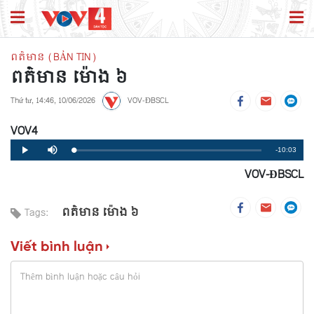
ពត៌មាន (BẢN TIN)
ពត៌មាន ម៉ោង​ ៦
Thứ tư, 14:46, 10/06/2026
VOV-ĐBSCL
VOV4
Remaining
-10:03
Loaded
:
Progress
:
Play
Mute
0%
0%
VOV-ĐBSCL
Time
ពត៌មាន ម៉ោង​ ៦
Tags:
Viết bình luận