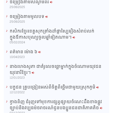
ចម្រៀងតាមសំណូមពរ
n
25/06/2025
i
ចម្រៀងតាមមូលបទ
n
25/06/2025
g
កសិករខ្មែរខេត្តសុកត្រាំងដាំផ្កាស្បៃរឿងសំរាប់លក់
T
ក្នុងឳកាសបុណ្យចូលឆ្នាំវៀតណាម។
i
05/02/2024
m
ពត៌មាន ម៉ោង​ ៦
e
10/04/2023
នាងហេងសូភា ជាគំរូលេចធ្លោម្នាក់ក្នុងចំណោមយុវជន
យុវនារីខ្មែរ។
12/01/2023
បក្ខជន គ្រូបង្រៀនអស់ពីចិត្តពីថ្លើមជាមួយស្រុកភូមិ
12/12/2022
ក្វាងនិញ ជំរុញទៅមុខការផ្សព្វផ្សាយចំណេះដឹងខាងផ្លូវ
ច្បាប់និងវប្បធម៌ចរាចរណ៍ជូនបងប្អូនជនជាតិភាគតិច