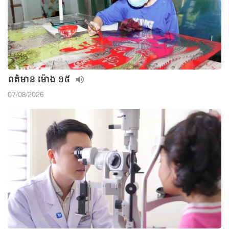
ពត៌មាន ម៉ោង ១៥
07/08/2026