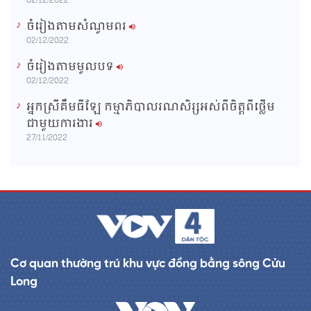
02/12/2022
ចំរៀងតាមសំណូមពរ
02/12/2022
ចំរៀងតាមមូលបទ
02/12/2022
អ្នកស្រីគឹមធីឡែ កម្មាភិបាលរណសិរ្សអស់ពីចិត្តពីថ្លើម
ជាមួយការងារ
27/11/2022
Cơ quan thường trú khu vực đồng bằng sông Cửu
Long