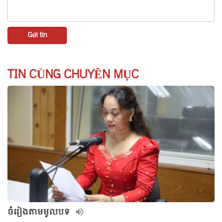
TIN CÙNG CHUYÊN MỤC
ចំរៀងតាមមូលបទ