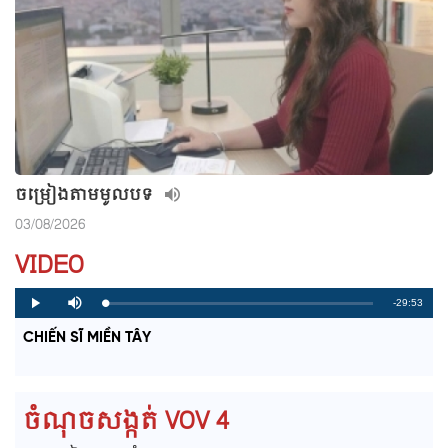
ចម្រៀងតាមមូលបទ
03/08/2026
VIDEO
R
-29:53
L
P
P
M
o
r
l
u
a
o
a
t
e
CHIẾN SĨ MIỀN TÂY
d
g
y
e
e
r
d
e
m
:
s
0
s
%
:
a
0
ចំណុចសង្កត់ VOV 4
%
i