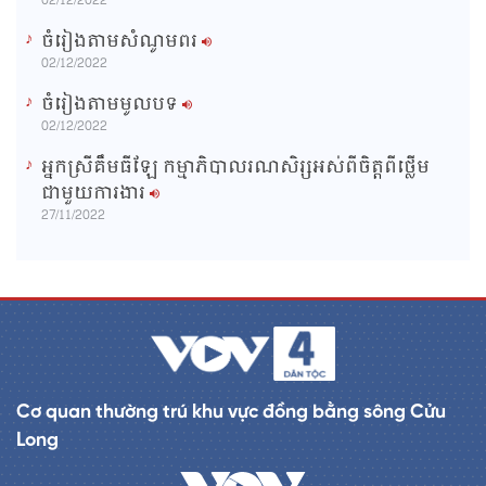
02/12/2022
ចំរៀងតាមសំណូមពរ
02/12/2022
ចំរៀងតាមមូលបទ
02/12/2022
អ្នកស្រីគឹមធីឡែ កម្មាភិបាលរណសិរ្សអស់ពីចិត្តពីថ្លើម
ជាមួយការងារ
27/11/2022
Cơ quan thường trú khu vực đồng bằng sông Cửu
Long