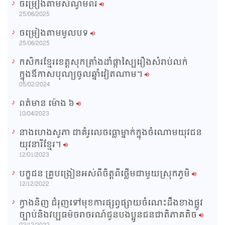
ចម្រៀងតាមសំណូមពរ
n
25/06/2025
i
ចម្រៀងតាមមូលបទ
n
25/06/2025
g
កសិករខ្មែរខេត្តសុកត្រាំងដាំផ្កាស្បៃរឿងសំរាប់លក់
T
ក្នុងឳកាសបុណ្យចូលឆ្នាំវៀតណាម។
i
05/02/2024
m
ពត៌មាន ម៉ោង​ ៦
e
10/04/2023
នាងហេងសូភា ជាគំរូលេចធ្លោម្នាក់ក្នុងចំណោមយុវជន
យុវនារីខ្មែរ។
12/01/2023
បក្ខជន គ្រូបង្រៀនអស់ពីចិត្តពីថ្លើមជាមួយស្រុកភូមិ
12/12/2022
ក្វាងនិញ ជំរុញទៅមុខការផ្សព្វផ្សាយចំណេះដឹងខាងផ្លូវ
ច្បាប់និងវប្បធម៌ចរាចរណ៍ជូនបងប្អូនជនជាតិភាគតិច