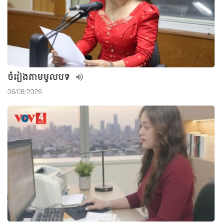
ចំរៀងតាមមូលបទ
06/08/2026