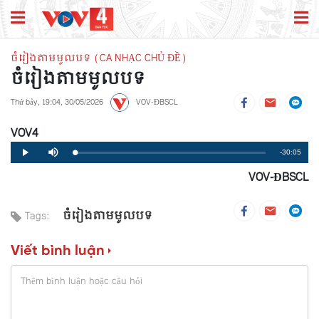
ចំរៀងតាមមូលបទ (CA NHẠC CHỦ ĐỀ)
ចំរៀងតាមមូលបទ
Thứ bảy, 19:04, 30/05/2026
VOV-ĐBSCL
VOV4
Remaining
-30:05
Loaded
:
Progress
:
Play
Mute
0%
0%
VOV-ĐBSCL
Time
ចំរៀងតាមមូលបទ
Tags:
Viết bình luận