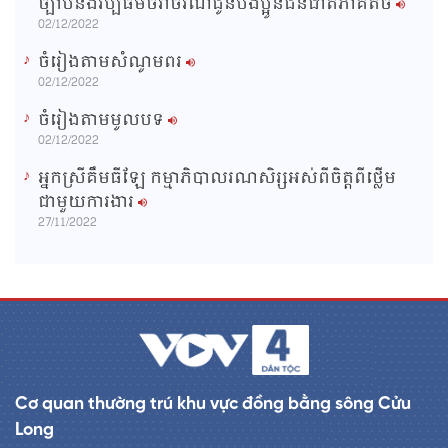
ច្បាប់និងវប្បធម៌ចរាចរណ៍ជូនបងប្អូនជនជាតិភាគតិច
02/12/2022
ចំរៀងតាមសំណូមពរ
02/12/2022
ចំរៀងតាមមូលបទ
02/12/2022
អ្នកស្រីគឹមធីឡែ កម្មាភិបាលរណសិរ្សអស់ពីចិត្តពីថ្លើម
ជាមួយការងារ
27/11/2022
Cơ quan thường trú khu vực đồng bằng sông Cửu
Long