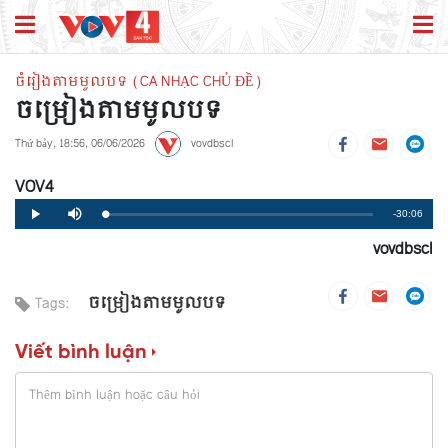
ចំរៀងតាមមូលបទ (CA NHẠC CHỦ ĐỀ)
ចម្រៀងតាមមូលបទ
Thứ bảy, 18:56, 06/06/2026
vovdbscl
VOV4
Remaining
-30:06
Loaded
:
Progress
:
Play
Mute
0%
0%
vovdbscl
Time
ចម្រៀងតាមមូលបទ
Tags:
Viết bình luận