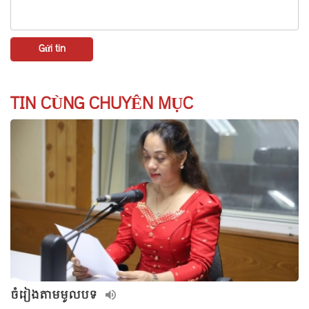
TIN CÙNG CHUYÊN MỤC
ចំរៀងតាមមូលបទ