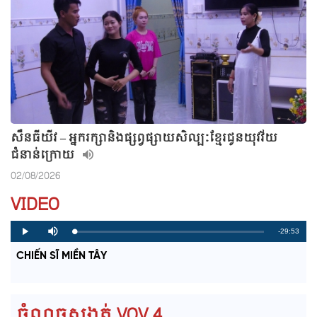
សឺនធីយីវ – អ្នករក្សានិងផ្សព្វផ្សាយសិល្បៈខ្មែរជូនយុវវ័យ
ជំនាន់ក្រោយ
02/08/2026
VIDEO
R
-29:53
L
P
P
M
o
r
l
u
a
o
a
t
e
CHIẾN SĨ MIỀN TÂY
d
g
y
e
e
r
d
e
m
:
s
0
s
%
:
a
0
ចំណុចសង្កត់ VOV 4
%
i