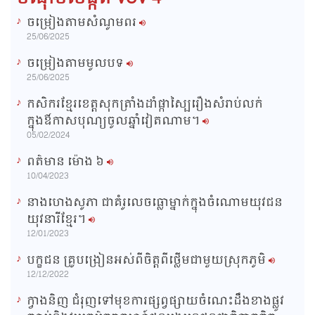
ចម្រៀងតាមសំណូមពរ
n
25/06/2025
i
ចម្រៀងតាមមូលបទ
n
25/06/2025
g
កសិករខ្មែរខេត្តសុកត្រាំងដាំផ្កាស្បៃរឿងសំរាប់លក់
T
ក្នុងឳកាសបុណ្យចូលឆ្នាំវៀតណាម។
i
05/02/2024
m
ពត៌មាន ម៉ោង​ ៦
e
10/04/2023
នាងហេងសូភា ជាគំរូលេចធ្លោម្នាក់ក្នុងចំណោមយុវជន
យុវនារីខ្មែរ។
12/01/2023
បក្ខជន គ្រូបង្រៀនអស់ពីចិត្តពីថ្លើមជាមួយស្រុកភូមិ
12/12/2022
ក្វាងនិញ ជំរុញទៅមុខការផ្សព្វផ្សាយចំណេះដឹងខាងផ្លូវ