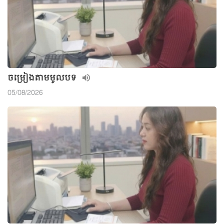
ចម្រៀងតាមមូលបទ
05/08/2026