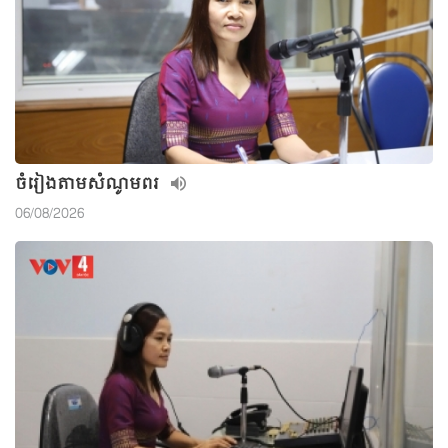
ចំរៀងតាមសំណូមពរ
06/08/2026