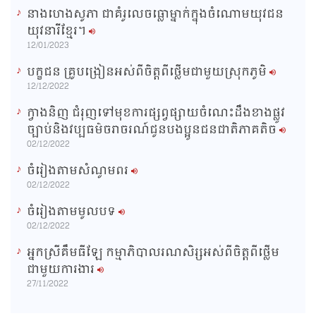
នាងហេងសូភា ជាគំរូលេចធ្លោម្នាក់ក្នុងចំណោមយុវជន
យុវនារីខ្មែរ។
12/01/2023
បក្ខជន គ្រូបង្រៀនអស់ពីចិត្តពីថ្លើមជាមួយស្រុកភូមិ
12/12/2022
ក្វាងនិញ ជំរុញទៅមុខការផ្សព្វផ្សាយចំណេះដឹងខាងផ្លូវ
ច្បាប់និងវប្បធម៌ចរាចរណ៍ជូនបងប្អូនជនជាតិភាគតិច
02/12/2022
ចំរៀងតាមសំណូមពរ
02/12/2022
ចំរៀងតាមមូលបទ
02/12/2022
អ្នកស្រីគឹមធីឡែ កម្មាភិបាលរណសិរ្សអស់ពីចិត្តពីថ្លើម
ជាមួយការងារ
27/11/2022