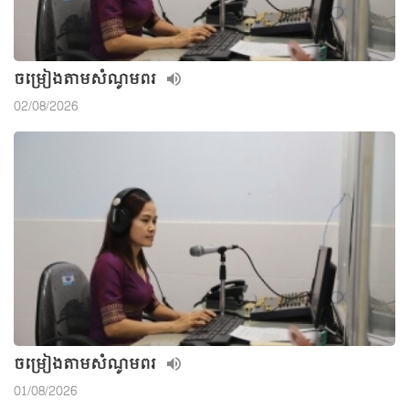
ចម្រៀងតាមសំណូមពរ
02/08/2026
ចម្រៀងតាមសំណូមពរ
01/08/2026