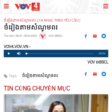
ចំរៀងតាមសំណូមពរ (CA NHẠC THEO YÊU CẦU)
ចំរៀងតាមសំណូមពរ
Thứ năm, 08:47, 05/01/2023
VOV ĐBSCL
VOV4.VOV.VN -
Remaining
-30:01
Loaded
:
Progress
:
Play
Mute
0%
0%
VOV ĐBSCL
Time
ចំរៀងតាមសំណូមពរ
Tags:
TIN CÙNG CHUYÊN MỤC