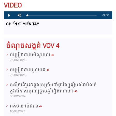
VIDEO
R
-29:53
L
P
P
M
o
r
l
u
a
o
a
t
e
CHIẾN SĨ MIỀN TÂY
d
g
y
e
e
r
d
e
m
:
s
0
s
%
:
a
0
ចំណុចសង្កត់ VOV 4
%
i
ចម្រៀងតាមសំណូមពរ
n
25/06/2025
i
ចម្រៀងតាមមូលបទ
n
25/06/2025
g
កសិករខ្មែរខេត្តសុកត្រាំងដាំផ្កាស្បៃរឿងសំរាប់លក់
T
ក្នុងឳកាសបុណ្យចូលឆ្នាំវៀតណាម។
i
05/02/2024
m
ពត៌មាន ម៉ោង​ ៦
e
10/04/2023