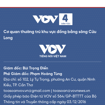
Cơ quan thường trú khu vực đồng bằng sông Cửu
Long
Giám đốc: Bùi Trọng Điển
Phó Giám đốc: Phạm Hoàng Tùng
Địa chỉ: số 102, Lý Tự Trọng, phường An Cư, quận Ninh
Kiều, TP. Cần Thơ
toasoanvov.vn@gmail.com | toasoan@vovnews.vn
Giấy phép báo Điện tử VOV số 564/GP-BTTTT của Bộ
Thông tin và Truyền thông cấp ngày 03/12/2016