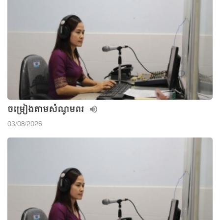
ចម្រៀងតាមសំណូមពរ
03/08/2026