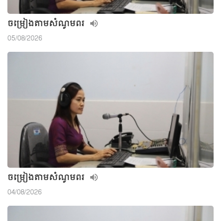
ចម្រៀងតាមសំណូមពរ
05/08/2026
ចម្រៀងតាមសំណូមពរ
04/08/2026