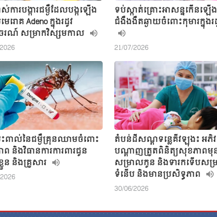
ម្ចាស់ការបង្ការជម្ងឺដែលបង្កឡើង
ទប់ស្កាត់គ្រោះអាសន្នកើនឡើ
រោគ Adeno ក្នុងរដូវ
ជំងឺងងឹតឆ្ងាយចំពោះកុមារក្នុងរដ
រណ៍ សម្រាកវិស្សមកាល
/2026
21/07/2026
ះពាល់នៃជម្ងឺគ្រុនឈាមចំពោះ
តំបន់ដីសណ្តទន្លេគីវឡុង៖ អភិវ
ាព និងវិធានការការពារជូន
បណ្តាញត្រួតពិនិត្យសុខភាពមុ
្លួន និងគ្រួសារ
សម្រាលកូន និងទារកទើបសម្
ទំនើប និងមានប្រសិទ្ធភាព
/2026
30/06/2026