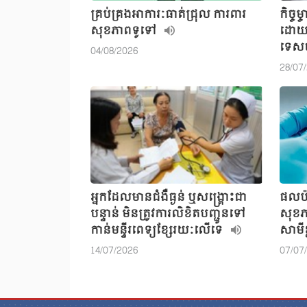
គ្រប់គ្រងអាការៈធាត់ជ្រុល ការពារ
កិច្ច
សុខភាពទូទៅ
ដោយមេ
ទេសច
04/08/2026
28/07
អ្នកដែលមានជំងឺធ្ងន់ ឬសង្រ្គោះជា
ផលប៉
បន្ទាន់ មិនត្រូវការលិខិតបញ្ជូនទៅ
សុខភ
កាន់មន្ទីរពេទ្យខ្សែរយៈលើទេ
សាមីខ
14/07/2026
07/07