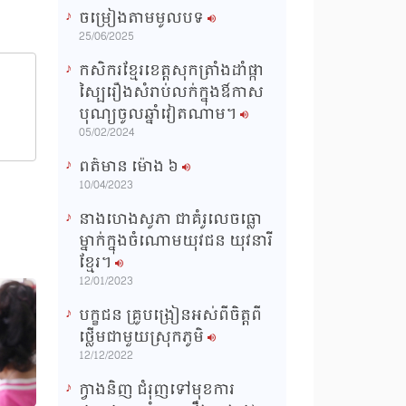
ចម្រៀងតាមមូលបទ
n
25/06/2025
g
កសិករខ្មែរខេត្តសុកត្រាំងដាំផ្កា
T
ស្បៃរឿងសំរាប់លក់ក្នុងឳកាស
i
បុណ្យចូលឆ្នាំវៀតណាម។
m
05/02/2024
e
ពត៌មាន ម៉ោង​ ៦
10/04/2023
នាងហេងសូភា ជាគំរូលេចធ្លោ
ម្នាក់ក្នុងចំណោមយុវជន យុវនារី
ខ្មែរ។
12/01/2023
បក្ខជន គ្រូបង្រៀនអស់ពីចិត្តពី
ថ្លើមជាមួយស្រុកភូមិ
12/12/2022
ក្វាងនិញ ជំរុញទៅមុខការ