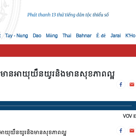
t
Tày - Nùng
Dao
Mông
Thái
Bahnar
Ê đê
Jarai
K'Ho
ះជួយឲ្យមានអាយុយឺនយូរនិងមានសុខភាពល្អ
VOV 
ឲ្យមានអាយុយឺនយូរនិងមានសុខភាពល្អ