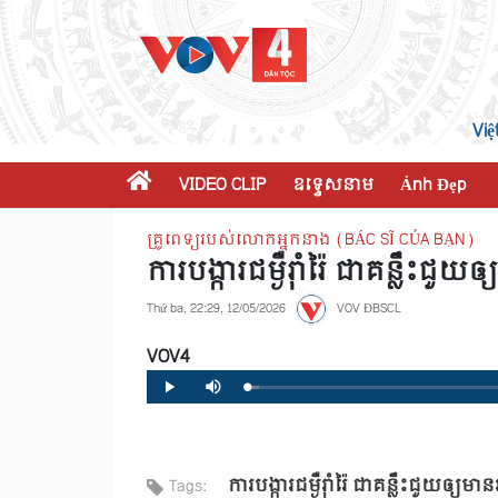
Việ
VIDEO CLIP
ឧទ្ទេសនាម
Ảnh Đẹp
គ្រូពេទ្យរបស់លោកអ្នកនាង (BÁC SĨ CỦA BẠN)
ការបង្ការជម្ងឺរ៉ាំរ៉ៃ ជាគន្លឹ
Thứ ba, 22:29, 12/05/2026
VOV ĐBSCL
VOV4
Loaded
:
Progress
:
Play
Mute
0%
0%
ការបង្ការជម្ងឺរ៉ាំរ៉ៃ ជាគន្លឹះជួយ
Tags: