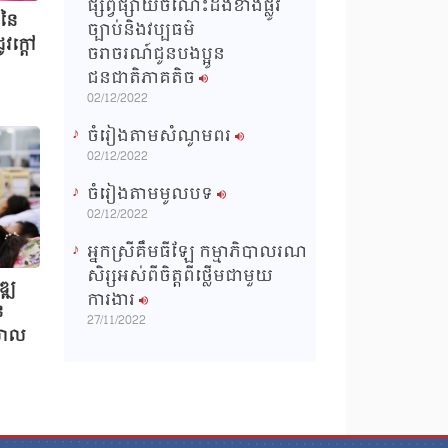
ផ្សព្វផ្សាយចំណេះដឹងខាងផ្លូវ
ងនៃ
ច្បាប់និងវប្បធម៌
ូវក្តៅ
ចរាចរណ៍ជូនបងប្អូន
ជនជាតិភាគតិច
02/12/2022
ចំរៀងតាមសំណូមពរ
02/12/2022
ចំរៀងតាមមូលបទ
02/12/2022
អ្នកស្រីគឹមធីឡែ កម្មាភិបាលរណ
សិរ្សអស់ពីចិត្តពីថ្លើមជាមួយ
ឌ្ឍ
ការងារ
ន
27/11/2022
រាល