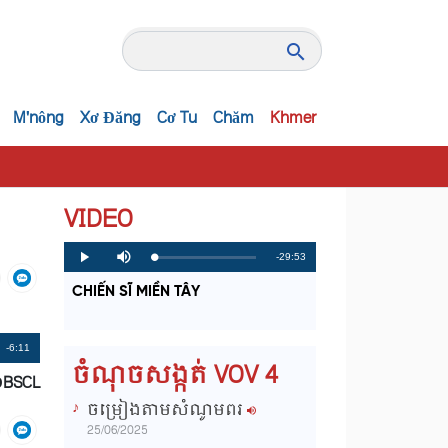
M'nông
Xơ Đăng
Cơ Tu
Chăm
Khmer
VIDEO
R
-29:53
L
P
P
M
o
r
l
u
a
o
a
t
e
CHIẾN SĨ MIỀN TÂY
d
g
y
e
e
r
d
e
m
:
s
0
s
%
:
a
Remaining
-6:11
0
ចំណុចសង្កត់ VOV 4
%
ĐBSCL
i
Time
ចម្រៀងតាមសំណូមពរ
n
25/06/2025
i