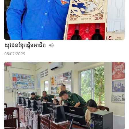
យុវជនខ្មែរផ្តើមអាជីព
05/07/2026