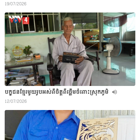
19/07/2026
បក្ខជនខ្មែរមួយរូបអស់ពីចិត្តពីថ្លើមចំពោះស្រុកភូមិ
12/07/2026