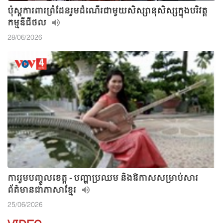
ប៉ុស្តការពារព្រំដែនរួមដំណើរជាមួយសិស្សានុសិស្សក្នុងបរិវត្ត
កម្មឌីជីថល
28/06/2026
ការរួមបញ្ចូលខេត្ត - បញ្ហាប្រឈម និងឱកាសសម្រាប់សារ
ព័ត៌មានជាភាសាខ្មែរ
25/06/2026