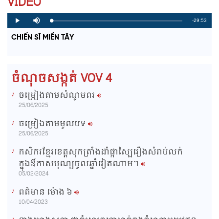
VIDEO
R
-29:53
L
P
P
M
o
r
l
u
a
o
a
t
e
CHIẾN SĨ MIỀN TÂY
d
g
y
e
e
r
d
e
m
:
s
0
s
%
:
a
0
ចំណុចសង្កត់ VOV 4
%
i
ចម្រៀងតាមសំណូមពរ
n
25/06/2025
i
ចម្រៀងតាមមូលបទ
n
25/06/2025
g
កសិករខ្មែរខេត្តសុកត្រាំងដាំផ្កាស្បៃរឿងសំរាប់លក់
T
ក្នុងឳកាសបុណ្យចូលឆ្នាំវៀតណាម។
i
05/02/2024
m
ពត៌មាន ម៉ោង​ ៦
e
10/04/2023