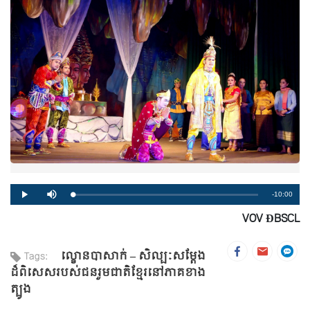
Remaining
-10:00
Loaded
:
Progress
:
Play
Mute
0%
0%
VOV ĐBSCL
Time
ល្ខោនបាសាក់ – សិល្បៈសម្តែង
Tags:
ដ៏ពិសេសរបស់ជនរួមជាតិខ្មែរនៅភាគខាង
ត្បូង