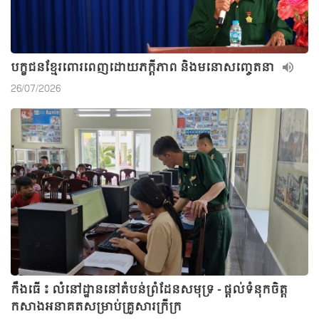
បក្ខជនខ្មែរពោរពេញដោយភក្ដីភាព និងមនោសញ្ចេតនា
26/07/2026
កឹងធើ ៖ លំនៅដ្ឋាននៅតំបន់ព្រំដែនសមុទ្រ - ផ្តល់ទំនុកចិត្ត
កសាងអនាគតសម្រាប់គ្រួសារក្រីក្រ