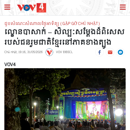
ជួបសំណេះសំណាលថ្ងៃអាទិត្យ (GẶP GỠ CHỦ NHẬT)
ល្ខោនបាសាក់ – សិល្បៈសម្តែងដ៏ពិសេស
របស់ជនរួមជាតិខ្មែរនៅភាគខាងត្បូង
Chủ nhật, 19:16, 31/05/2026
VOV ĐBSCL
VOV4