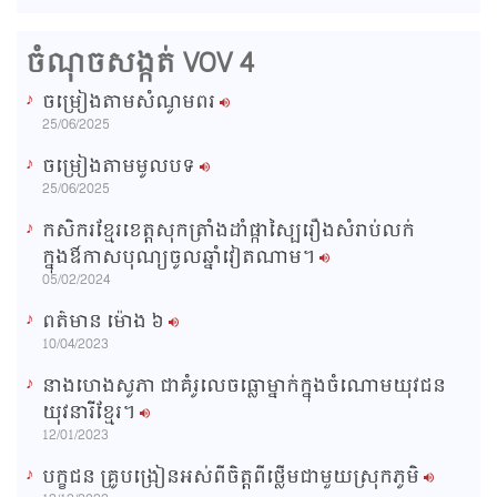
:
s
0
s
%
:
a
0
ចំណុចសង្កត់ VOV 4
%
i
ចម្រៀងតាមសំណូមពរ
n
25/06/2025
i
ចម្រៀងតាមមូលបទ
n
25/06/2025
g
កសិករខ្មែរខេត្តសុកត្រាំងដាំផ្កាស្បៃរឿងសំរាប់លក់
T
ក្នុងឳកាសបុណ្យចូលឆ្នាំវៀតណាម។
i
05/02/2024
m
ពត៌មាន ម៉ោង​ ៦
e
10/04/2023
នាងហេងសូភា ជាគំរូលេចធ្លោម្នាក់ក្នុងចំណោមយុវជន
យុវនារីខ្មែរ។
12/01/2023
បក្ខជន គ្រូបង្រៀនអស់ពីចិត្តពីថ្លើមជាមួយស្រុកភូមិ