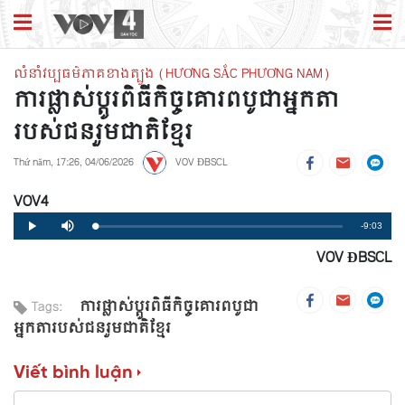
លំនាំវប្បធម៌ភាគខាងត្បូង (HƯƠNG SẮC PHƯƠNG NAM)
ការផ្លាស់ប្ដូរពិធីកិច្ចគោរពបូជាអ្នកតា
របស់ជនរួមជាតិខ្មែរ
Thứ năm, 17:26, 04/06/2026
VOV ĐBSCL
VOV4
Remaining
-9:03
Loaded
:
Progress
:
Play
Mute
0%
0%
VOV ĐBSCL
Time
ការផ្លាស់ប្ដូរពិធីកិច្ចគោរពបូជា
Tags:
អ្នកតារបស់ជនរួមជាតិខ្មែរ
Viết bình luận