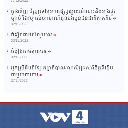
12/12/2022
ក្វាងនិញ ជំរុញទៅមុខការផ្សព្វផ្សាយចំណេះដឹងខាងផ្លូវ
ច្បាប់និងវប្បធម៌ចរាចរណ៍ជូនបងប្អូនជនជាតិភាគតិច
02/12/2022
ចំរៀងតាមសំណូមពរ
02/12/2022
ចំរៀងតាមមូលបទ
02/12/2022
អ្នកស្រីគឹមធីឡែ កម្មាភិបាលរណសិរ្សអស់ពីចិត្តពីថ្លើម
ជាមួយការងារ
27/11/2022