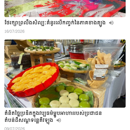
ថែរក្សាព្រលឹងសិល្បៈគំនូរលើកញ្ចក់នៃភាគខាងត្បូង
16/07/2026
គំនិតច្នៃប្រឌិតក្នុងវប្បធម៌ម្ហូបអាហាររបស់ប្រជាជន
តំបន់ដីសណ្តទន្លេគីវឡុង
09/07/2026