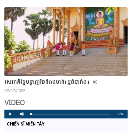
រសជាតិផ្អែមឆ្ងាញ់នៃនំពងមាន់(ឬនំបារាំង)
02/07/2026
VIDEO
R
-29:53
L
P
P
M
o
r
l
u
a
o
a
t
e
CHIẾN SĨ MIỀN TÂY
d
g
y
e
e
r
d
e
m