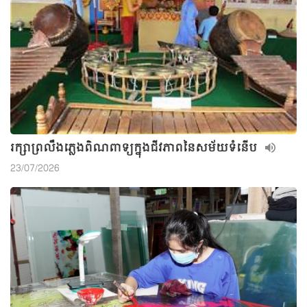
រក្សាព្រលឹងភ្លេងពិណពាទ្យក្នុងជីវភាពនៃសម័យទំនើប
23/07/2026