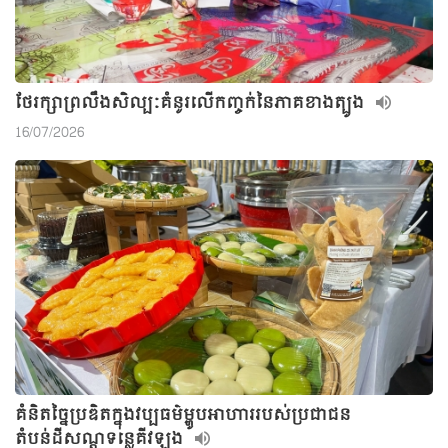
ថែរក្សាព្រលឹងសិល្បៈគំនូរលើកញ្ចក់នៃភាគខាងត្បូង
16/07/2026
គំនិតច្នៃប្រឌិតក្នុងវប្បធម៌ម្ហូបអាហាររបស់ប្រជាជន
តំបន់ដីសណ្តទន្លេគីវឡុង