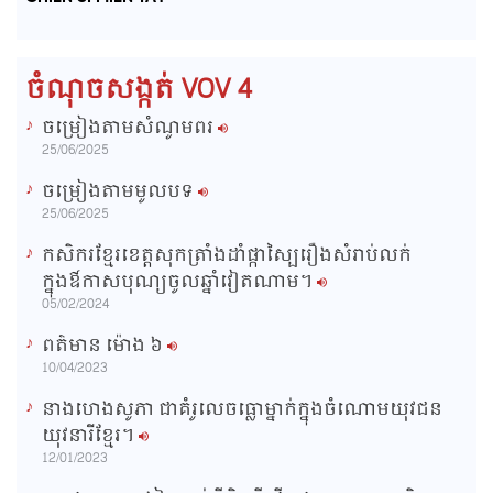
e
r
d
e
m
:
s
0
s
%
:
a
0
ចំណុចសង្កត់ VOV 4
%
i
ចម្រៀងតាមសំណូមពរ
n
25/06/2025
i
ចម្រៀងតាមមូលបទ
n
25/06/2025
g
កសិករខ្មែរខេត្តសុកត្រាំងដាំផ្កាស្បៃរឿងសំរាប់លក់
T
ក្នុងឳកាសបុណ្យចូលឆ្នាំវៀតណាម។
i
05/02/2024
m
ពត៌មាន ម៉ោង​ ៦
e
10/04/2023
នាងហេងសូភា ជាគំរូលេចធ្លោម្នាក់ក្នុងចំណោមយុវជន
យុវនារីខ្មែរ។
12/01/2023