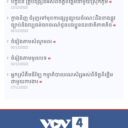
បក្ខជន គ្រូបង្រៀនអស់ពីចិត្តពីថ្លើមជាមួយស្រុកភូមិ
12/12/2022
ក្វាងនិញ ជំរុញទៅមុខការផ្សព្វផ្សាយចំណេះដឹងខាងផ្លូវ
ច្បាប់និងវប្បធម៌ចរាចរណ៍ជូនបងប្អូនជនជាតិភាគតិច
02/12/2022
ចំរៀងតាមសំណូមពរ
02/12/2022
ចំរៀងតាមមូលបទ
02/12/2022
អ្នកស្រីគឹមធីឡែ កម្មាភិបាលរណសិរ្សអស់ពីចិត្តពីថ្លើម
ជាមួយការងារ
27/11/2022