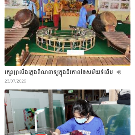
រក្សាព្រលឹងភ្លេងពិណពាទ្យក្នុងជីវភាពនៃសម័យទំនើប
23/07/2026