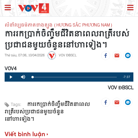
លំនាំវប្បធម៌ភាគខាងត្បូង (HƯƠNG SẮC PHƯƠNG NAM)
ការរកប្រាក់ចិញ្ចឹមជីវិតនាពេលរាត្រីរបស់
ប្រជាជនមួយចំនួននៅហាទៀង។
Thứ sáu, 07:06, 10/04/2026
VOV ĐBSCL
VOV4
Remaining
-7:37
Loaded
:
Progress
:
Play
Mute
0%
0%
VOV ĐBSCL
Time
ការរកប្រាក់ចិញ្ចឹមជីវិតនាពេល
Tags:
រាត្រីរបស់ប្រជាជនមួយចំនួន
នៅហាទៀង។
Viết bình luận