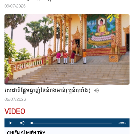
09/07/2026
រសជាតិផ្អែមឆ្ងាញ់នៃនំពងមាន់(ឬនំបារាំង)
02/07/2026
VIDEO
R
-29:53
L
P
P
M
o
r
l
u
a
o
a
t
e
CHIẾN SĨ MIỀN TÂY
d
g
y
e