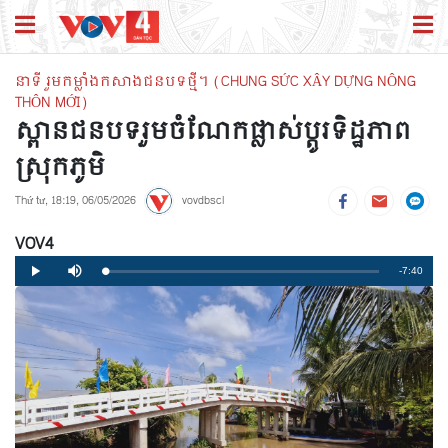
នាទី រួមកម្លាំងកសាងជនបទថ្មី។ (CHUNG SỨC XÂY DỰNG NÔNG
THÔN MỚI)
ស្ពានជនបទរួមចំណែកផ្លាស់ប្តូរទិដ្ឋភាព
ស្រុកភូមិ
Thứ tư, 18:19, 06/05/2026
vovdbscl
VOV4
Remaining
-7:40
Loaded
:
Progress
:
Play
Mute
0%
0%
Time