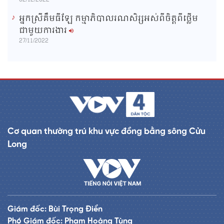
អ្នកស្រីគឹមធីឡែ កម្មាភិបាលរណសិរ្សអស់ពីចិត្តពីថ្លើម
ជាមួយការងារ
27/11/2022
Cơ quan thường trú khu vực đồng bằng sông Cửu
Long
Giám đốc: Bùi Trọng Điển
Phó Giám đốc: Phạm Hoàng Tùng