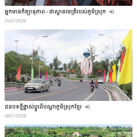
អ្នកមានកិត្យានុភាព - ជាស្ពានមេត្រីរបស់ភូមិស្រុក
15/07/2026
ជនបទថ្មីផ្លាស់ប្តូរពីបណ្តាភូមិស្រុកខ្មែរ
08/07/2026