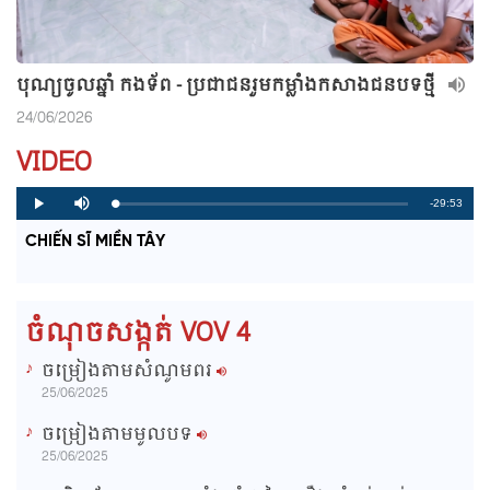
បុណ្យចូលឆ្នាំ កងទ័ព - ប្រជាជនរួមកម្លាំងកសាងជនបទថ្មី
24/06/2026
VIDEO
R
-29:53
L
P
P
M
o
r
l
u
a
o
a
t
e
CHIẾN SĨ MIỀN TÂY
d
g
y
e
e
r
d
e
m
:
s
0
s
%
:
a
0
ចំណុចសង្កត់ VOV 4
%
i
ចម្រៀងតាមសំណូមពរ
n
25/06/2025
i
ចម្រៀងតាមមូលបទ
n
25/06/2025
g