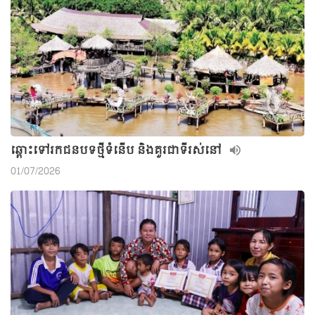
ឆ្ពោះទៅរកជនបទថ្មីទំនើប និងគួរជាទីរស់នៅ
01/07/2026