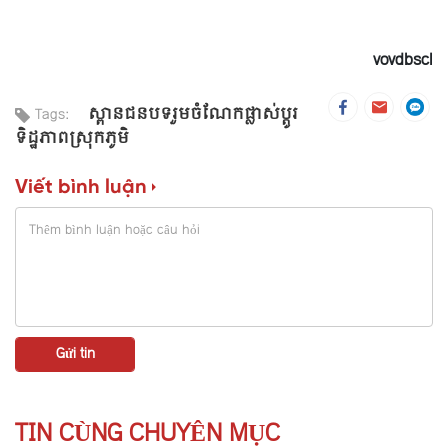
vovdbscl
ស្ពានជនបទរួមចំណែកផ្លាស់ប្តូរ
Tags:
ទិដ្ឋភាពស្រុកភូមិ
Viết bình luận
TIN CÙNG CHUYÊN MỤC