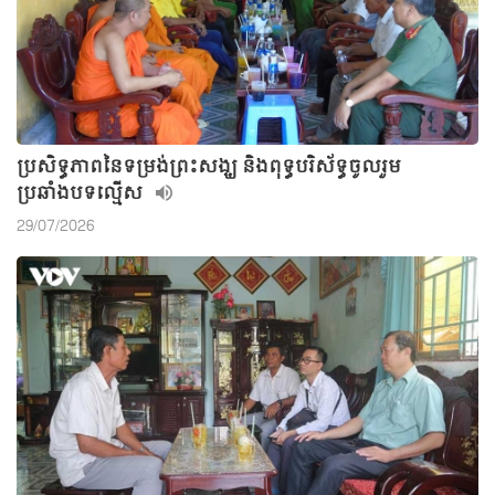
ប្រសិទ្ធភាពនៃទម្រង់ព្រះសង្ឃ និងពុទ្ធបរិស័ទ្ធចូលរួម
ប្រឆាំងបទល្មើស
29/07/2026