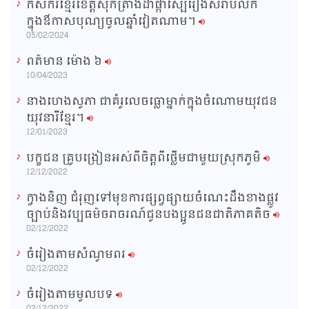
កសិករខ្មែរខេត្តសុកត្រាំងដាំផ្កាស្បៃរឿងសំរាប់លក់
T
ក្នុងឳកាសបុណ្យចូលឆ្នាំវៀតណាម។
i
05/02/2024
m
ពត៌មាន ម៉ោង​ ៦
e
10/04/2023
នាងហេងសូភា ជាគំរូលេចធ្លោម្នាក់ក្នុងចំណោមយុវជន
យុវនារីខ្មែរ។
12/01/2023
បក្ខជន គ្រូបង្រៀនអស់ពីចិត្តពីថ្លើមជាមួយស្រុកភូមិ
12/12/2022
ក្វាងនិញ ជំរុញទៅមុខការផ្សព្វផ្សាយចំណេះដឹងខាងផ្លូវ
ច្បាប់និងវប្បធម៌ចរាចរណ៍ជូនបងប្អូនជនជាតិភាគតិច
02/12/2022
ចំរៀងតាមសំណូមពរ
02/12/2022
ចំរៀងតាមមូលបទ
02/12/2022