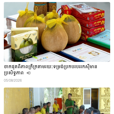
ចាកផុតពីភាពក្រីក្រតាមរយៈទម្រង់ប្រកបរបររកស៊ីមាន
ប្រសិទ្ធភាព
05/08/2026