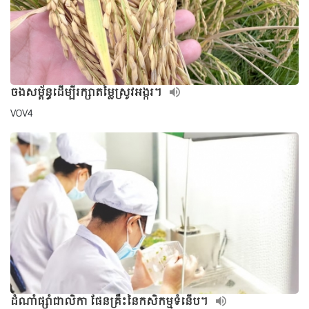
ចងសម្ព័ន្ធដើម្បីរក្សាតម្លៃស្រូវអង្ករ។
VOV4
ដំណាំផ្សាំជាលិកា ផែនគ្រឹះនៃកសិកម្មទំនើប។