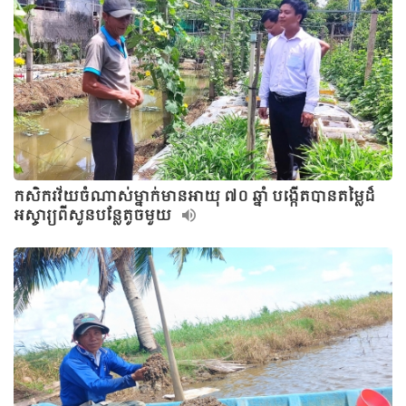
កសិករវ័យចំណាស់ម្នាក់មានអាយុ ៧០ ឆ្នាំ បង្កើតបានតម្លៃដ៏
អស្ចារ្យពីសួនបន្លែតូចមួយ