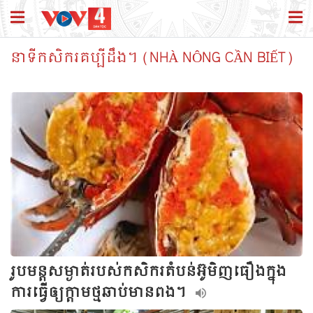
នាទីកសិករគប្បីដឹង។ (NHÀ NÔNG CẦN BIẾT)
រូបមន្ដសម្ងាត់របស់កសិករតំបន់អ៊ូមិញធឿងក្នុង
ការធ្វើឲ្យក្ដាមថ្មឆាប់មានពង។