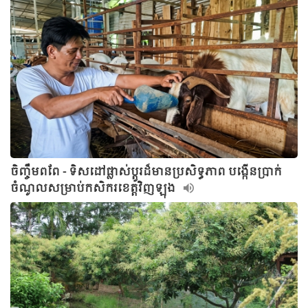
ចិញ្ចឹមពពែ - ទិសដៅផ្លាស់ប្តូរដ៏មានប្រសិទ្ធភាព បង្កើនប្រាក់
ចំណូលសម្រាប់កសិករខេត្តវិញឡុង