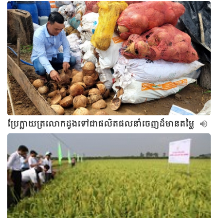
ប្រែក្លាយត្រលោកដូងទៅជាផលិតផលនាំចេញដ៏មានតម្លៃ