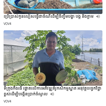
ប្រើប្រាស់កូនលៀសធ្វើជាចំណីដើម្បីចិញ្ចឹមបង្គា បង្ក និងក្តាម
VOV4
ទីក្រុងកឹងធើ ផ្តោតលើការអភិវឌ្ឍគំរូកសិកម្មស្អាត អនុវត្តបច្ចេកវិជ្ជា
ខ្ពស់ដើម្បីបង្កើនប្រាក់ចំណូល
VOV4