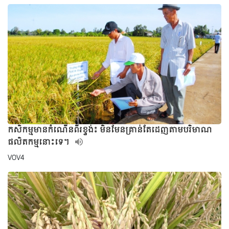
កសិកម្មមានកំណើនពីរខ្ទង់៖ មិនមែនគ្រាន់តែដេញតាមបរិមាណ
ផលិតកម្មនោះទេ។
VOV4