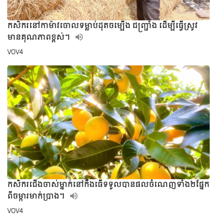
កសិករនៅកាម៉ាវចោលទម្លាប់ដុតចម្បើង ជញ្ជ្រាំង ដើម្បីធ្វើស្រូវ
មានគុណភាពខ្ពស់។
VOV4
កសិករជើងចាស់ម្នាក់នៅកឹងធើទទួលបានផលចំណេញទាំង២ផ្នែក
ពីចម្ការមាក់ប្រាង។
VOV4