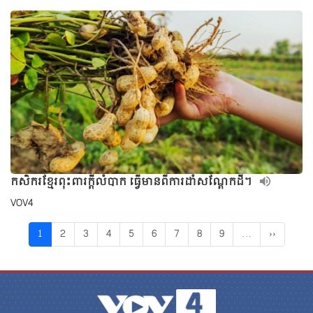
កសិករខ្មែរពុះពារក្ដីលំបាក ធ្វើមានពីការដាំសណ្ដែកដី។
VOV4
1
2
3
4
5
6
7
8
9
…
››