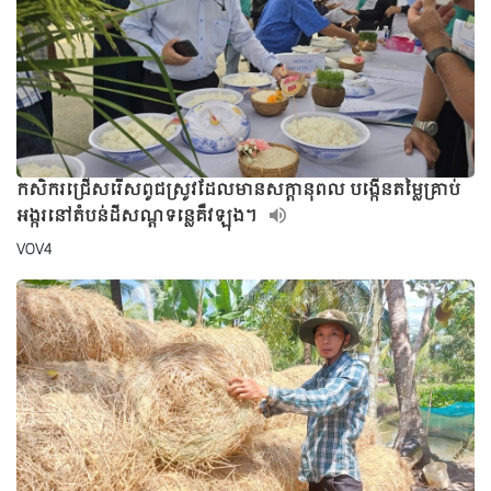
កសិករជ្រើសរើសពូជស្រូវដែលមានសក្ដានុពល បង្កើនតម្លៃគ្រាប់
អង្ករនៅតំបន់ដីសណ្ដទន្លេគឺវឡុង។
VOV4