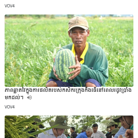
VOV4
ភាពឆ្លាតវៃក្នុងការផលិតរបស់កសិករក្រុងកឹងធើនៅពេលរដូវប្រាំង
មកដល់។
VOV4