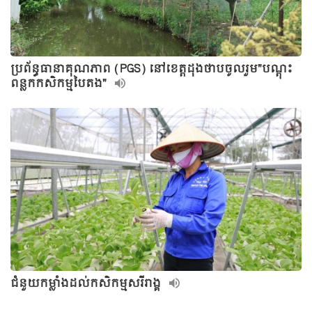
ប្រព័ន្ធធានាគុណភាព (PGS) នៅខេត្តដុងថាបចូលរួម"បណ្តុះ
ពន្លកកសិកម្មបៃតង"
ជំនួយកម្លាំងដល់កសិកម្មសរីរាង្គ