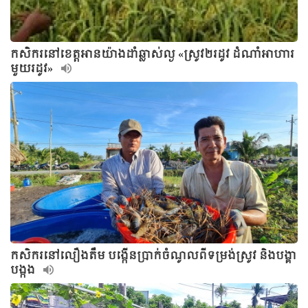
កសិករនៅខេត្តអានយ៉ាងដាំឆ្លាស់ល្ង «ស្រូវ២រដូវ ដំណាំអាហារ
មួយរដូវ»
កសិករនៅលឿងតឹម បង្កើនប្រាក់ចំណូលពីទម្រង់ស្រូវ និងបង្គា
បង្កង