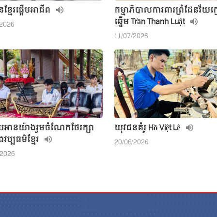
ខ្មែរផ្តើមអាជីព
កម្មាភិបាលការពារព្រំដែនវ័យក្
ឆ្នើម Trần Thanh Luật
/2026
11/07/2026
័យអានយ៉ាងរួមចំណែកថែរក្សា
យុវជនគំរូ Hồ Việt Lê
ងវប្បធម៌ខ្មែរ
20/06/2026
/2026