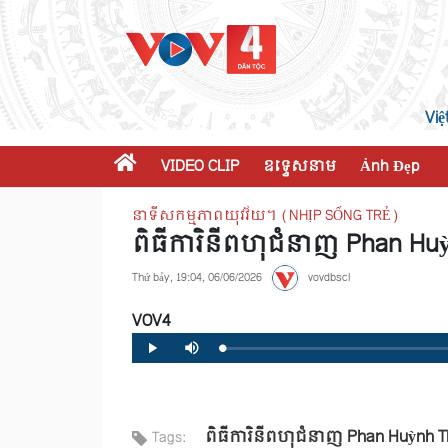
Việ
VIDEO CLIP
ឧទ្ទេសនាម
Ảnh Đẹp
នាទីសកម្មភាពយុវវ័យ។ (NHỊP SỐNG TRẺ)
ពិធីការិនីពហុជំនាញ Phan Hu
Thứ bảy, 19:04, 06/06/2026
vovdbscl
VOV4
Loaded
:
Progress
:
Play
Mute
0%
0%
ពិធីការិនីពហុជំនាញ Phan Huỳnh T
Tags: