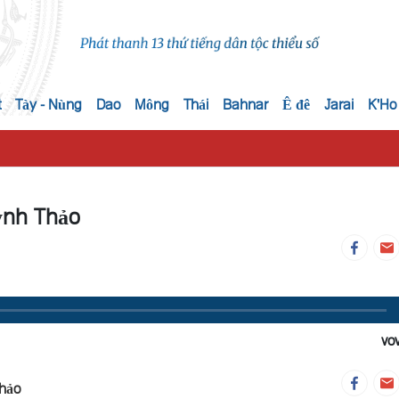
t
Tày - Nùng
Dao
Mông
Thái
Bahnar
Ê đê
Jarai
K'Ho
ỳnh Thảo
vo
hảo