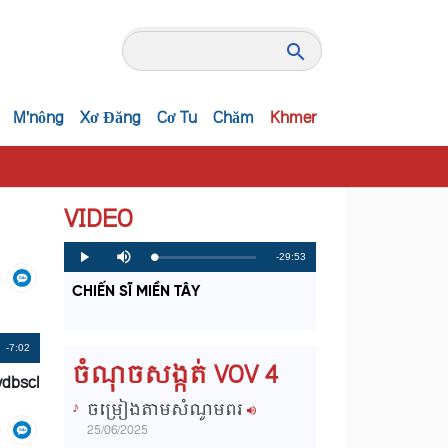
M'nông
Xơ Đăng
Cơ Tu
Chăm
Khmer
VIDEO
R
-29:53
L
P
P
M
o
r
l
u
a
o
a
t
e
CHIẾN SĨ MIỀN TÂY
d
g
y
e
e
r
d
e
m
:
s
0
s
%
:
a
Remaining
-7:02
0
ចំណុចសង្កត់ VOV 4
%
vdbscl
i
Time
ចម្រៀងតាមសំណូមពរ
n
25/06/2025
i