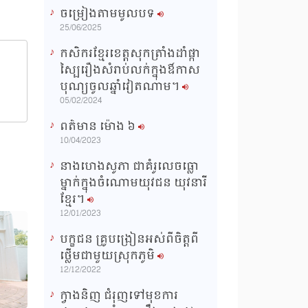
ចម្រៀងតាមមូលបទ
n
25/06/2025
g
កសិករខ្មែរខេត្តសុកត្រាំងដាំផ្កា
T
ស្បៃរឿងសំរាប់លក់ក្នុងឳកាស
i
បុណ្យចូលឆ្នាំវៀតណាម។
m
05/02/2024
e
ពត៌មាន ម៉ោង​ ៦
10/04/2023
នាងហេងសូភា ជាគំរូលេចធ្លោ
ម្នាក់ក្នុងចំណោមយុវជន យុវនារី
ខ្មែរ។
12/01/2023
បក្ខជន គ្រូបង្រៀនអស់ពីចិត្តពី
ថ្លើមជាមួយស្រុកភូមិ
12/12/2022
ក្វាងនិញ ជំរុញទៅមុខការ