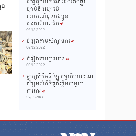
ផ្សព្វផ្សាយចំណេះដឹងខាងផ្លូវ
មេង
ច្បាប់និងវប្បធម៌
ចរាចរណ៍ជូនបងប្អូន
ជនជាតិភាគតិច
02/12/2022
ចំរៀងតាមសំណូមពរ
02/12/2022
ចំរៀងតាមមូលបទ
02/12/2022
អ្នកស្រីគឹមធីឡែ កម្មាភិបាលរណ
សិរ្សអស់ពីចិត្តពីថ្លើមជាមួយ
ការងារ
27/11/2022