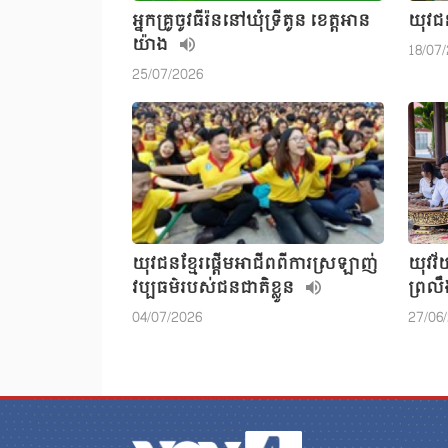
អ្នកគ្រូចូវធីរ៉ននៅឃុំទ្រីតូន ខេត្តអាន
យុវជន
យ៉ាង
18/07
25/07/2026
យុវជនខ្មែរផ្តើមអាជីពពីការស្រឡាញ់
យុវវ
វប្បធម៌របស់ជនជាតិខ្លួន
ព្រលឹ
04/07/2026
27/06