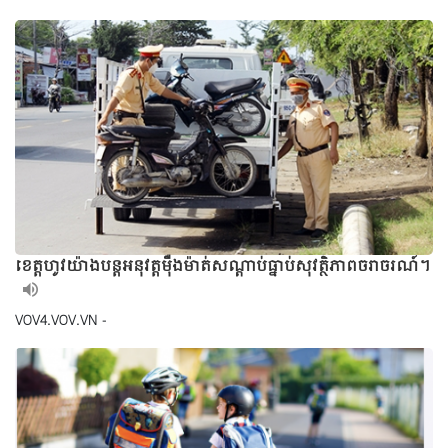
ខេត្តហូវយ៉ាងបន្តអនុវត្តម៉ឺងម៉ាត់សណ្តាប់ធ្នាប់សុវត្ថិភាពចរាចរណ៍។
VOV4.VOV.VN -