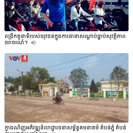
ពង្រីកតួនាទីរបស់យុវជនក្នុងការធានាសណ្ដាប់ធ្នាប់សុវត្ថិភាព
ចរាចរណ៍។
ក្វាងណិញអភិវឌ្ឍន៍ហេដ្ឋារចនាសម្ព័ន្ធគមនាគម៍ តំបន់ភ្នំ តំបន់