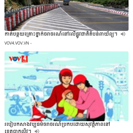
កាត់បន្ថយគ្រោះថ្នាក់ចរាចរណ៍នៅលើផ្លូវជាតិតំបន់ពាយ័ព្យ។
VOV4.VOV.VN -
របៀបកសាងវប្បធម៌ចរាចរណ៍ប្រកបដោយសុវត្ថិភាពនៅ
ខេត្តបាកលីវ។