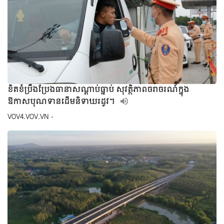
ខិតខំប្រឹងប្រែងធានាសណ្តាប់ធ្នាប់ សុវត្ថិភាពចរាចរណ៍ក្នុង
ឱកាសបុណទានដើមនិទាឃរដូវ។
VOV4.VOV.VN -