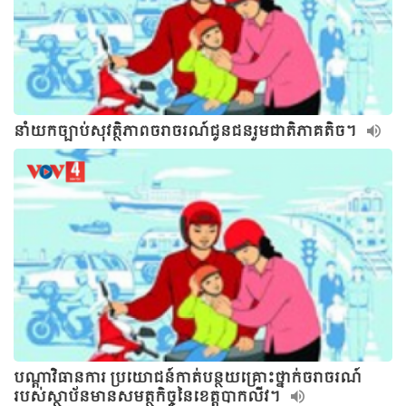
នាំយកច្បាប់សុវត្ថិភាពចរាចរណ៍ជូនជនរួមជាតិភាគតិច។
បណ្ដាវិធានការ ប្រយោជន៍កាត់បន្ថយគ្រោះថ្នាក់ចរាចរណ៍
របស់ស្ថាប័នមានសមត្ថកិច្ចនៃខេត្តបាកលីវ។