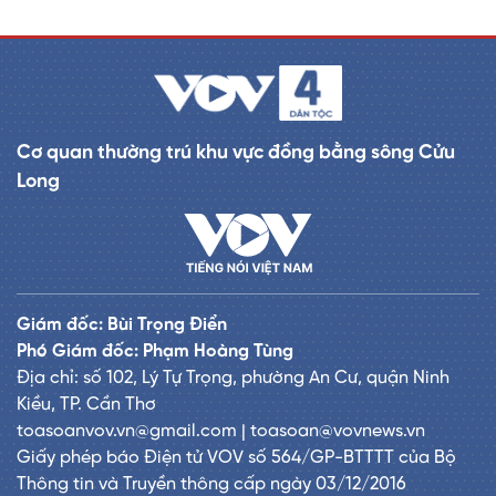
Cơ quan thường trú khu vực đồng bằng sông Cửu
Long
Giám đốc: Bùi Trọng Điển
Phó Giám đốc: Phạm Hoàng Tùng
Địa chỉ: số 102, Lý Tự Trọng, phường An Cư, quận Ninh
Kiều, TP. Cần Thơ
toasoanvov.vn@gmail.com | toasoan@vovnews.vn
Giấy phép báo Điện tử VOV số 564/GP-BTTTT của Bộ
Thông tin và Truyền thông cấp ngày 03/12/2016