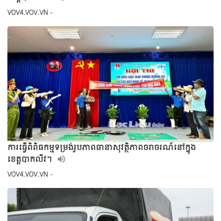
VOV4.VOV.VN -
ការធ្វើពិពិធកម្មទម្រង់រូបភាពធានាសុវត្ថិភាពចរាចរណ៍នៅក្នុង
ខេត្តបាកលីវ។
VOV4.VOV.VN -