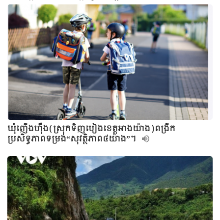
ឃុំញើងហ៊ឹង(ស្រុកទិញបៀងខេត្តអាងយ៉ាង)ពង្រីក
ប្រសិទ្ធភាពទម្រង់“សុវត្ថិភាព៤យ៉ាង”។