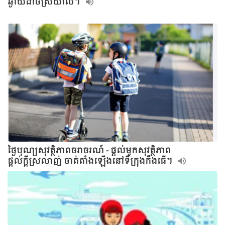
ឆ្ងាយដាច់ស្រយ៉ាល។
ថ្ងៃបុណ្យសុវត្ថិភាពចរាចរណ៍ - ផ្តល់មួកសុវត្ថិភាព
ផ្តល់ក្តីស្រលាញ់ ចាត់តាំងឡើងនៅទីក្រុងកឹងធើ។