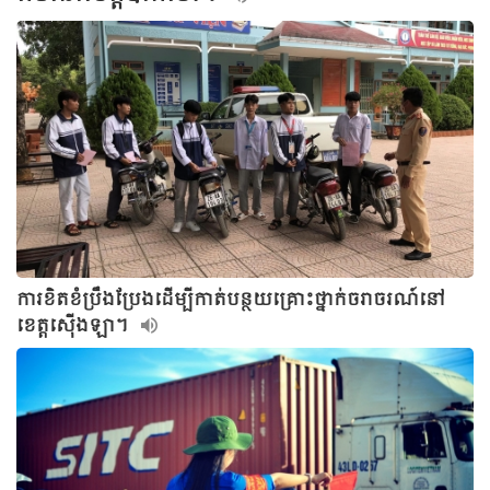
ការខិតខំប្រឹងប្រែងដើម្បីកាត់បន្ថយគ្រោះថ្នាក់ចរាចរណ៍នៅ
ខេត្តស៊ើងឡា។