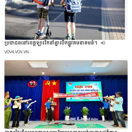
ប្រជាជននៅខេត្តឡាវកៃនាំគ្នាបើកផ្លូវគមនាគមន៍។
VOV4.VOV.VN -