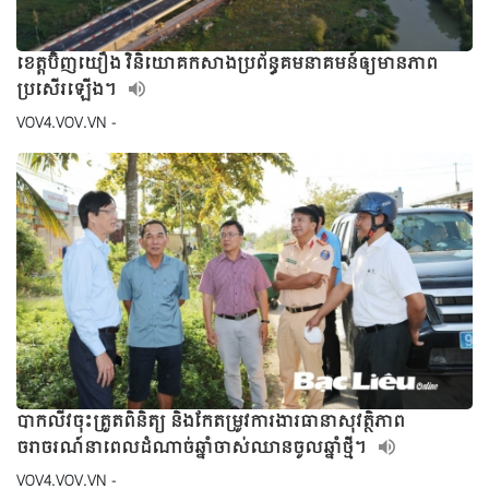
ខេត្តប៊ិញយឿង វិនិយោគកសាងប្រព័ន្ធគមនាគមន៍ឲ្យមានភាព
ប្រសើរឡើង។
VOV4.VOV.VN -
បាកលីវចុះត្រួតពិនិត្យ និងកែតម្រូវការងារធានាសុវត្ថិភាព
ចរាចរណ៍នាពេលដំណាច់ឆ្នាំចាស់ឈានចូលឆ្នាំថ្មី។
VOV4.VOV.VN -