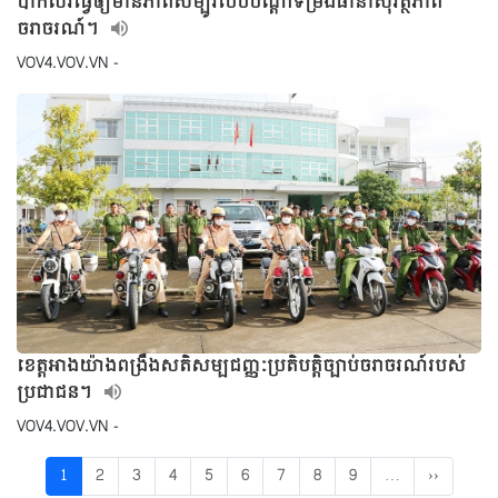
បាកលីវធ្វើឲ្យមានភាពសម្បូរបែបបណ្ដាទម្រង់ធានាសុវត្ថិភាព
ចរាចរណ៍។
VOV4.VOV.VN -
ខេត្តអាងយ៉ាងពង្រឹងសតិសម្បជញ្ញៈប្រតិបត្តិច្បាប់ចរាចរណ៍របស់
ប្រជាជន។
VOV4.VOV.VN -
1
2
3
4
5
6
7
8
9
…
››